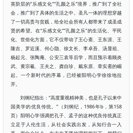
英阶层的“乐感文化”“孔颜之乐”境界，推广到了全社
会，推广到了具体的生活之中。圣凡一体的理想穿越
了一切高贵与贫贱，给全社会所有人都带来了成圣成
贤的希望。在“乐感文化”“孔颜之乐”的生活化、平民
化、世俗化方面，它不仅带动了王心斋、王东涯、王
隆吉、罗近溪、何心隐、徐文长、李卓吾、汤显祖、
杨起元、张陶庵、公安三袁等后学，而且预示着顾炎
武、黄宗羲、王夫之、龚自珍、戴东原、章实斋的崛
起。一个新时代的序幕，已经被阳明心学徐徐地拉
开。
刘纲纪指出：“高度重视精神美，也是孔子以来中
国美学的优良传统。”（刘纲纪，1986年b，第158
页）阳明心学强调把孔子、孟子的这种优良传统真正
立足于人伦生活，从社会实践出发，从知行合一入