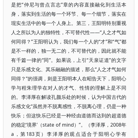
是把“仲尼与曾点言志”章的内容直接融化到生活本
身，落实到生活的每一个环节、每一个细节，落实在
现实生活中的每一个人身上。第三，王阳明特别重视
人之所以为人的独特性，不可替代性——“人之才气如
何同得？”王阳明认为，我们每一个人的“才”和“气”都
是不一样的，独一无二的，不可替代的，因此就不能
有千篇一律的“同”。如果说，上引“天泉证道”的文字
只是乐感文化、其乐融融的描述，那么“人之才气如何
同得？”的强调，则是王阳明本人在昭告天下，阳明心
学与程朱理学在对人的才气、性情的理解上是不同
的。李泽厚在解读孔颜乐处的时候，认为中国古代的
乐感文化“虽然并不脱离感性，不脱离心理，仍是一种
快乐；但这快乐已经是一种经由道德而达到的超道德
的稳定‘境界’（state of mind）”。（李泽厚，2008年
a，第183页）李泽厚的观点适合于阳明心学有