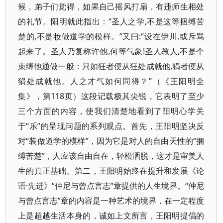
候，弟子们觉得，如果自己摇风打扇，有违师生相处
的礼节。阳明就此指出：“圣人之学,不是这等捆缚苦
楚的,不是妆做道学的模样。”又曰:“设在伊川,或斥骂
起来了。圣人乃复称许他,何等气象!圣人教人,不是个
束缚他通做一般：只如狂者便从狂处成就他,狷者便从
狷处成就他。人之才气如何同得？”（《王阳明全
集》，第118页）这段记载极其尖锐，它表明了至少
三个方面的内容，使我们清楚地看到了阳明心学关
于“乐”的呈现问题的系列观点。首先，王阳明坚决反
对“装做道学的模样”，因为它是对人的自由天性的“捆
缚苦楚”，人应该自由自在，轻松洒脱，这才是审美人
生的真正基础。第二，王阳明始终在提升和发展《论
语·先进》“仲尼与曾点言志”章提供的人生境界。“仲尼
与曾点言志”章的内容是一种艺术的境界，在一定程度
上是超越生活本身的，诚如上文所言，王阳明提倡的