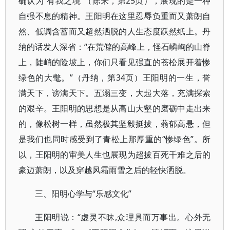
确认为“有我之境”（陈来，第25页），展现的是一种
自强不息的精神。王阳明在这里忍辱负重而又萧朗自
然、低调含蓄而又超然洒脱的人生态度跃然纸上。丹
纳的话发人深省：“在荒僻的高峰上，怪石嶙峋的山脊
上，陡峭的险坡上，你们只看见强直的苍松展开着惨
绿色的大氅。”（丹纳，第34页）王阳明的一生，誉
满天下，谤满天下。五溺三变，大起大落，充满探索
的艰辛。王阳明的思想是从高山大壑的磨砺中走出来
的，像松树一样，虽然极其坚毅挺拔，蓊郁高悬，但
是我们也同时感受到了青松上那厚重的“惨绿色”。所
以，王阳明的审美人生也展现为超拔百死千难之后的
豪迈萧朗，以及穿越风霜雨雪之后的轻快洒脱。
三、阳明心学与“乐感文化”
王阳明说：“虚灵不昧,众理具而万事出。心外无