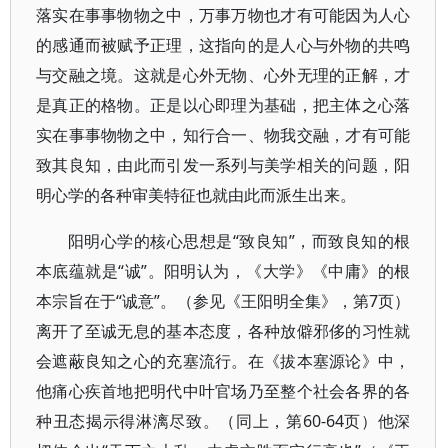
落实在事事物物之中，万事万物也才有可能因为人心
的感通而被赋予正理，这指向的是人心与外物的共鸣
与交融之境。这就是心外无物、心外无理的正解，才
是真正的格物。正是以心即理为基础，把主体之心落
实在事事物物之中，知行合一、物我交融，才有可能
致其良知，由此而引发一系列与美学相关的问题，阳
明心学的各种审美特征也就由此而派生出来。
阳明心学的核心思想是“致良知”，而致良知的根
本底蕴就是“诚”。阳明认为，《大学》《中庸》的根
本宗旨在于“诚意”。（参见《王阳明全集》，第7页）
离开了至诚无息的基本态度，各种放僻邪侈的习性就
会遮蔽良知之心的充塞流行。在《拔本塞源论》中，
他痛心疾首地把明代中叶官场乃至整个社会各界的各
种丑态揭示得淋漓尽致。（同上，第60-64页）他深