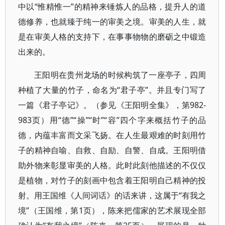
中以“惟精惟一”的精神来锤炼人的品格，提升人的道
德修养，也就臻于纯一的审美之境。审美的人生，就
是在审美人格的支持下，在事事物物的磨砺之中锻造
出来的。
王阳明在贵州龙场的时候构筑了一座亭子，四周
种植了大量的竹子，命名为“君子亭”。并且专门写了
一篇《君子亭记》。（参见《王阳明全集》，第982-
983页）用“德”“操”“时”“容”四个字来概括竹子的品
德，内蕴丰富而文采飞扬。在人生最艰难的时刻用竹
子的精神自喻、自救、自励、自警、自成。王阳明借
助外物来彰显审美的人格。此时此刻他描述的不仅仅
是植物，对竹子的刻画中包含着王阳明自己精神的投
射。用王国维《人间词话》的话来讲，这属于“有我之
境”（王国维，第1页），陈来把儒家的艺术展现全部