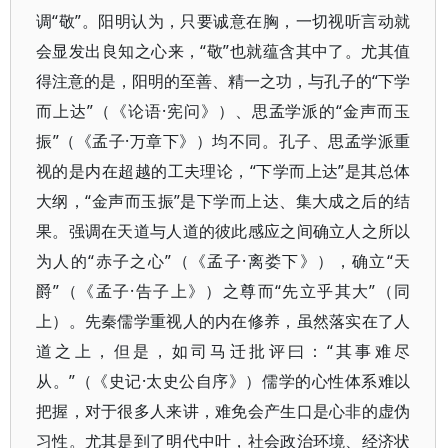
调“敬”。阳明认为，只要诚意在胸，一切视听言动就
会显发出良知之心来，“敬”也就蕴含其中了。尤其值
得注意的是，阳明的至善、精一之功，与孔子的“下学
而上达”（《论语·宪问》）、思孟学派的“金声而玉
振”（《孟子·万章下》）均不同。孔子、思孟学派重
视的是内在超越的工夫理论，“下学而上达”是其总体
大纲，“金声而玉振”是下学而上达、集大成之后的结
果。强调在天道与人道的彼此感应之间确立人之所以
为人的“赤子之心”（《孟子·离娄下》），确立“天
爵”（《孟子·告子上》）之尊而“先立乎其大”（同
上）。先秦儒学重视人的内在修养，虽然落实在了人
道之上，但是，如司马迁批评曰：“其事难尽
从。”（《史记·太史公自序》）儒学的心性体系难以
把握，对于很多人来讲，难免会产生口是心非的虚伪
习性。尤其是到了明代中叶，社会政治环境、经济状