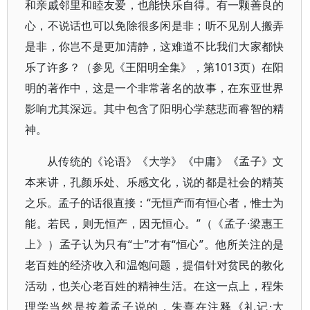
和亲戚邻里和睦友爱，也能快乐自得。有一颗善良的
心，不说话也可以免除很多闲是非；听不见别人搬弄
是非，你岂不是更加清静，这难道不比我们大家都快
乐了许多？（参见《王阳明全集》，第1013页）在阳
明的著作中，这是一个非常著名的故事，在东亚世界
影响尤其深远。其中包含了阳明心学慈悲而睿智的精
神。
从传统的《论语》《大学》《中庸》《孟子》文
本来讲，孔颜乐处、乐感文化，说的都是社会的精英
之乐。孟子的话很直接：“无恒产而有恒心者，惟士为
能。若民，则无恒产，因无恒心。”（《孟子·梁惠王
上》）孟子认为只有“士”才有“恒心”。他所关注的是
老百姓的经济收入和温饱问题，提倡针对贫民的教化
活动，也关心老百姓的精神生活。在这一点上，程朱
理学当然是按着孟子说的，朱熹在注释《礼记·大