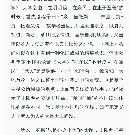
学》“大学之道，在明明德，在亲民，在止于至善”的
时候，首先引程子曰：“亲，当做新。”（朱熹，第3
页）接着又说：“故学者当因其所发而遂明之，以复其
初也。新者，革其旧之谓也。言既自明其明德，又当
推以及人，使之亦有以去其旧染之污也。”（同上）我
们可以在这里看到一种化民成俗的精英意识。但王阳
明坚定不移地论证《大学》“在亲民”不能读为“在新
民”。“亲民”是贯穿他心即理、知行合一、致良知、天
地万物一体之仁整个理论框架之中的灵魂。这是整个
学界众所周知的观点，上面有关杨茂的故事，已经揭
示了王阳明的立场和理由。“亲”和“新”的不同读法体
现的是在不同时代，基于不同哲学立场，如何来定义
人之所以为人的大是大非问题。
所以，依据“乐是心之本体”的命题，王阳明把精