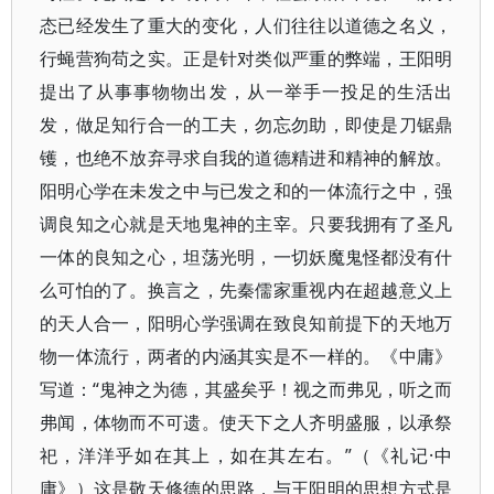
态已经发生了重大的变化，人们往往以道德之名义，
行蝇营狗苟之实。正是针对类似严重的弊端，王阳明
提出了从事事物物出发，从一举手一投足的生活出
发，做足知行合一的工夫，勿忘勿助，即使是刀锯鼎
镬，也绝不放弃寻求自我的道德精进和精神的解放。
阳明心学在未发之中与已发之和的一体流行之中，强
调良知之心就是天地鬼神的主宰。只要我拥有了圣凡
一体的良知之心，坦荡光明，一切妖魔鬼怪都没有什
么可怕的了。换言之，先秦儒家重视内在超越意义上
的天人合一，阳明心学强调在致良知前提下的天地万
物一体流行，两者的内涵其实是不一样的。《中庸》
写道：“鬼神之为德，其盛矣乎！视之而弗见，听之而
弗闻，体物而不可遗。使天下之人齐明盛服，以承祭
祀，洋洋乎如在其上，如在其左右。”（《礼记·中
庸》）这是敬天修德的思路，与王阳明的思想方式是