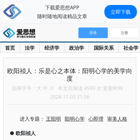
下载爱思想APP
立即下载
随时随地阅读精品文章
登录
注册
首页
法学
经济学
政治学
国际关系
社会学
欧阳祯人：乐是心之本体：阳明心学的美学向
度
选择字号：
大
中
小
本文共阅读 4599 次 更新时间：
2024-11-03 21:56
进入专题：
王阳明
阳明心学
心即理
审美人格
●
欧阳祯人