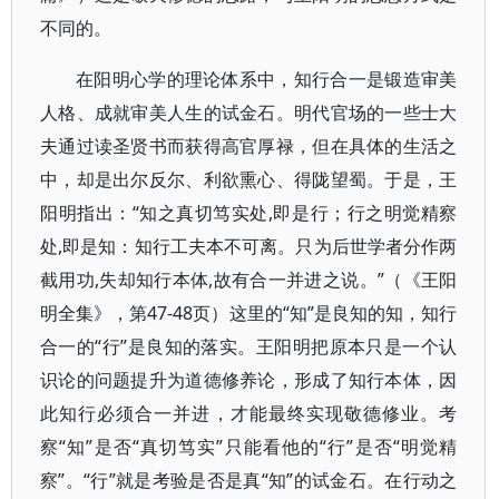
不同的。
在阳明心学的理论体系中，知行合一是锻造审美
人格、成就审美人生的试金石。明代官场的一些士大
夫通过读圣贤书而获得高官厚禄，但在具体的生活之
中，却是出尔反尔、利欲熏心、得陇望蜀。于是，王
阳明指出：“知之真切笃实处,即是行；行之明觉精察
处,即是知：知行工夫本不可离。只为后世学者分作两
截用功,失却知行本体,故有合一并进之说。”（《王阳
明全集》，第47-48页）这里的“知”是良知的知，知行
合一的“行”是良知的落实。王阳明把原本只是一个认
识论的问题提升为道德修养论，形成了知行本体，因
此知行必须合一并进，才能最终实现敬德修业。考
察“知”是否“真切笃实”只能看他的“行”是否“明觉精
察”。“行”就是考验是否是真“知”的试金石。在行动之