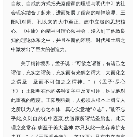
自救、自成的方式把先秦儒家的理想与明代中叶的社
会现实结合了起来，进而拓展了儒家的精神境界。王
阳明对周、孔以来的大中至正、建中立极的思想核
心、《中庸》的精神可谓心领神会，浸入到了他致良
知的理论体系之中，并且在新的环境、时代和土壤之
中激发出了巨大的创造力。
关于精神境界，孟子说：“可欲之谓善，有诸己之
谓信，充实之谓美，充实而有光辉之谓大，大而化之
之谓圣，圣而不可知之之谓神。”（《孟子·尽心
下》）王阳明在他的各种文字中反复引用，足见他对
此重视的程度。王阳明强调，人必须从根本上树立人
之所以为人的心之本体，真心实意地“立志”，“能不忘
乎此,久则自然心中凝聚,犹道家所谓结圣胎也。此天
理之念常存,驯至于美大圣神,亦只从此一念存养扩充
去耳。”（《王阳明全集》，第13页）只有内在充实