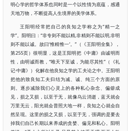
明心学的哲学体系也同时是一个以性情为底蕴，感通
天地万物，不断提高人生境界的美学体系。
王阳明经常把自己的良知之学称之为“精一之
学”。阳明曰：“非专则不能以精,非精则不能以明,非明
则不能以诚。故曰‘惟精惟一’。”（《王阳明全集》，
第255页）很明显，这是王阳明把《中庸》由诚明而
性，由明诚而教，“唯天下至诚，为能尽其性”（《礼
记·中庸》）化解在他良知之学的工夫论之中。王阳明
把他的致良知工夫归结为减、诚、纯三个方面的原
则。逐步减除我们心灵上的各种私心杂念、偏僻成
见，损之又损，以至于无，就像乌云消逝，蓝天就会
万里无云，阳光就会普照大地一样，良知之心就会自
然呈现。这里的损之又损，以至于无，强调的是要去
掉我们自己长期以来养成的贪婪、偏见和私心。阳明