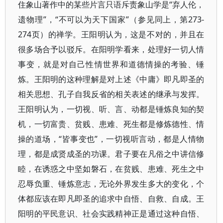
住象山著作中的某些片言只语斥责象山学是“弃人伦，
遗物理”，“不可以为天下国家”（参见同上，第273-
274页）的禅学。王阳明认为，这是不对的，并且在
很多场合予以驳斥。在阳明学看来，处理好一切人情
事变，就是对自己性情世界和道德情操的考验、锤
炼。王阳明的这种理解是对上述《中庸》即凡即圣的
相关思想、孔子自我反省的相关表述的继承与发挥。
王阳明认为，一切视、听、言、动都是锤炼良知的契
机，一切富贵、贫贱、患难、死生都是修炼德性、情
操的道场，“皆事变也”，一切视听言动，都是人情物
理，都是成贤成圣的功课。君子要在凡俗之中讲信修
睦，在诱惑之中坚如磐石，在贫贱、患难、死生之中
忍辱负重、锤炼意志，无论外界发生多大的变化，个
体都应该在即凡即圣的追求中自悟、自救、自成。王
阳明的平民意识、社会实践精神正是通过这种自悟、