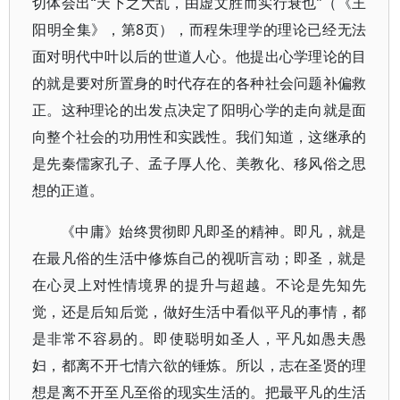
切体会出“天下之大乱，由虚文胜而实行衰也”（《王
阳明全集》，第8页），而程朱理学的理论已经无法
面对明代中叶以后的世道人心。他提出心学理论的目
的就是要对所置身的时代存在的各种社会问题补偏救
正。这种理论的出发点决定了阳明心学的走向就是面
向整个社会的功用性和实践性。我们知道，这继承的
是先秦儒家孔子、孟子厚人伦、美教化、移风俗之思
想的正道。
《中庸》始终贯彻即凡即圣的精神。即凡，就是
在最凡俗的生活中修炼自己的视听言动；即圣，就是
在心灵上对性情境界的提升与超越。不论是先知先
觉，还是后知后觉，做好生活中看似平凡的事情，都
是非常不容易的。即使聪明如圣人，平凡如愚夫愚
妇，都离不开七情六欲的锤炼。所以，志在圣贤的理
想是离不开至凡至俗的现实生活的。把最平凡的生活