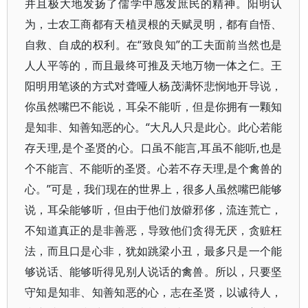
并且极大地发扬了儒学中感发庶民的精神。阳明认
为，士农工商都有天植灵根的天赋灵明，都有自悟、
自救、自成的权利。在“致良知”的工夫面前当然也是
人人平等的，而且最终可推及天地万物一体之仁。王
阳明用笔谈的方式对聋哑人杨茂满怀悲悯地开导说，
你虽然嘴巴不能说，耳朵不能听，但是你拥有一颗知
是知非、知善知恶的心。“大凡人只是此心。此心若能
存天理,是个圣贤的心。口虽不能言,耳虽不能听,也是
个不能言、不能听的圣贤。心若不存天理,是个禽兽的
心。”可是，我们现在的世界上，很多人虽然嘴巴能够
说，耳朵能够听，但由于他们放僻邪侈，流连荒亡，
不知道真正的是非善恶，导致他们贪得无厌，贪赃枉
法，而且口是心非，犹如跳梁小丑，最多只是一个能
够说话、能够听得见别人说话的禽兽。所以，只要坚
守知是知非、知善知恶的心，志在圣贤，以诚待人，