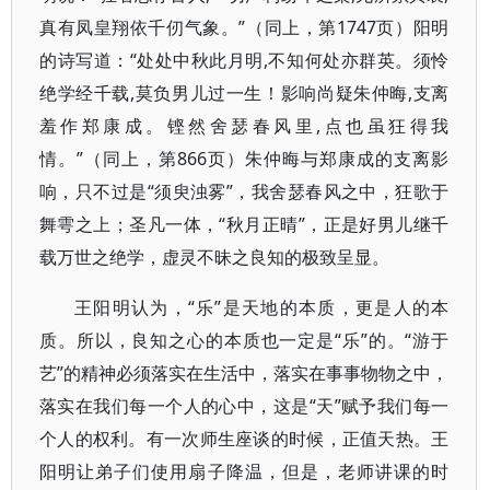
真有凤皇翔依千仞气象。”（同上，第1747页）阳明
的诗写道：“处处中秋此月明,不知何处亦群英。须怜
绝学经千载,莫负男儿过一生！影响尚疑朱仲晦,支离
羞作郑康成。铿然舍瑟春风里,点也虽狂得我
情。”（同上，第866页）朱仲晦与郑康成的支离影
响，只不过是“须臾浊雾”，我舍瑟春风之中，狂歌于
舞雩之上；圣凡一体，“秋月正晴”，正是好男儿继千
载万世之绝学，虚灵不昧之良知的极致呈显。
王阳明认为，“乐”是天地的本质，更是人的本
质。所以，良知之心的本质也一定是“乐”的。“游于
艺”的精神必须落实在生活中，落实在事事物物之中，
落实在我们每一个人的心中，这是“天”赋予我们每一
个人的权利。有一次师生座谈的时候，正值天热。王
阳明让弟子们使用扇子降温，但是，老师讲课的时