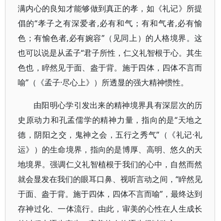
满内心的良知才能够做到真正的孝，如《礼记》所提
倡的“孝子之有深爱者,必有和气；有和气者,必有愉
色；有愉色者,必有婉容”（见同上）的人格境界。这
也可以说是从孟子“君子所性，仁义礼智根于心。其生
色也，睟然见于面、盎于背。施于四体，四体不言而
喻”（《孟子·尽心上》）所透显的强大精神惯性。
由阳明心学引发出来的精神境界具有深层次的历
史原动力和孔孟儒学的精神力量，指向的是“天地之
德，阴阳之交，鬼神之会，五行之秀气”（《礼记·礼
运》）的生命境界，指向的是博厚、高明、悠久的天
地境界。强调仁义礼智植根于我们的心中，自然而然
就会显发在我们的眼耳口鼻、视听言动之间，“睟然见
于面、盎于背。施于四体，四体不言而喻”，最终达到
存神过化、一体流行。由此，审美的心性在人生成长