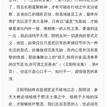
了，而且长期凝聚精神，才有可能在行动之中克治省
察，反省自己的视听言动，彻底地做足工夫，最终存
养扩充以至于美大圣神。只有以“诚意”为基础，才能
够显发出内外一致、惟精惟一的人性之美。要做到这
一点，就必须纯乎天理。阳明反对一切虚伪的形式主
义，他说，如果仅仅只是把日常的孝悌仪节作为一种
生活的形式，好像做得完美无缺，而内心里并没有真
挚的情感，那就像舞台上的“戏子,扮得许多温凊奉养
的仪节是当,亦可谓之至善矣”（《王阳明全集》，第4
页）。但这只是心口不一、知行不一、虚情假意的表
演。
王阳明始终在提倡坚定不移地立志，阳明说，参
天大树必须植根于肥沃土壤之中、植根于大地的深
处，才能够枝叶繁茂。我们志在圣贤的人，也必须充