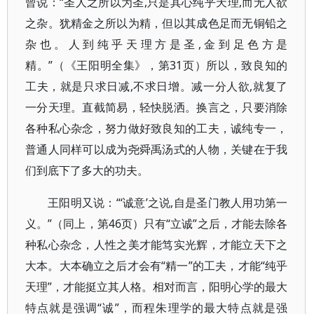
曾说：“圣人之所以为圣,只是其心纯乎天理,而无人欲
之杂。犹精金之所以为精，但以其成色足而无铜铅之
杂也。人到纯乎天理方是圣,金到足色方是
精。”（《王阳明全集》，第31页）所以，致良知的
工夫，就是只求日减,不求日增。减一分人欲,就复了
一分天理。直截简易，轻快脱洒。换言之，只要消除
各种私心杂念，努力做好致良知的工夫，诚纯专一，
普通人同样可以成为尧舜禹汤式的人物，关键在于我
们到底下了多大的功夫。
王阳明又说：“‘诚意’之说,自是圣门教人用功第一
义。”（同上，第46页）只有“立诚”之后，才能去除各
种私心杂念，人性之美才能笃实光辉，才能立天下之
大本。大本确立之后才会有“精一”的工夫，才能“纯乎
天理”，才能挺立其人格。相对而言，阳明心学的最大
特点就是强调“诚”，而程朱理学的最大特点就是强