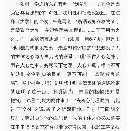
阳明心学之所以在有明一代畅行一时，完全是因
为它具有强烈的针对性、功用性和社会实践性。在注
释《大学》的时候，朱熹写道：“所谓致知在格物者，
言欲致吾之知，在即物而穷其理也。……至于用力之
久，而一旦豁然贯通焉。”（朱熹，第6-7页）但是王
阳明独具慧眼地指出，朱熹即物穷理的思想割裂了人
的主体之心与万事万物的联系，“理”不在人心之外，
而在人心之中。穷尽天下之理、人心外鹜，根本不可
能达到格物致知的目的，更不可能“一旦豁然贯通
焉”。整个社会，特别是明代中叶官僚集团的道德沦丧
就证明了这一点。阳明认为，朱熹的格物致知是
把“心”与“理”割裂为两件事了：“夫析心与理而为二,此
告子‘义外’之说,孟子之所深辟也。”（《王阳明全
集》，第51页）他的意思是，人的主体之心必须落实
在事事物物之中才有可能“致”得良知，我的主体之心