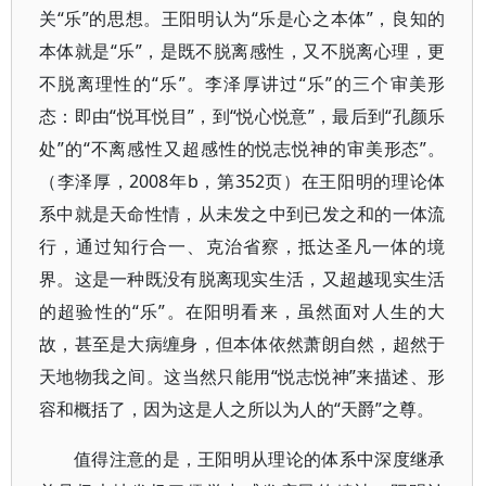
关“乐”的思想。王阳明认为“乐是心之本体”，良知的
本体就是“乐”，是既不脱离感性，又不脱离心理，更
不脱离理性的“乐”。李泽厚讲过“乐”的三个审美形
态：即由“悦耳悦目”，到“悦心悦意”，最后到“孔颜乐
处”的“不离感性又超感性的悦志悦神的审美形态”。
（李泽厚，2008年b，第352页）在王阳明的理论体
系中就是天命性情，从未发之中到已发之和的一体流
行，通过知行合一、克治省察，抵达圣凡一体的境
界。这是一种既没有脱离现实生活，又超越现实生活
的超验性的“乐”。在阳明看来，虽然面对人生的大
故，甚至是大病缠身，但本体依然萧朗自然，超然于
天地物我之间。这当然只能用“悦志悦神”来描述、形
容和概括了，因为这是人之所以为人的“天爵”之尊。
值得注意的是，王阳明从理论的体系中深度继承