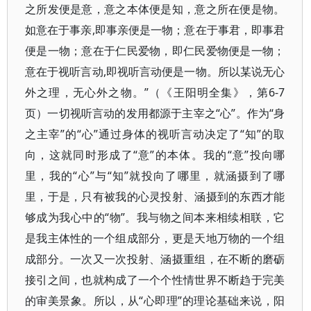
之所发便是意，意之本体便是知，意之所在便是物。
如意在于事亲,即事亲便是一物；意在于事君，即事君
便是一物；意在于仁民爱物，即仁民爱物便是一物；
意在于视听言动,即视听言动便是一物。所以某说无心
外之理，无心外之物。”（《王阳明全集》，第6-7
页）一切视听言动的发用都源于主宰之“心”。作为“身
之主宰”的“心”通过身体的视听言动决定了“知”的取
向，这就同时形成了“意”的本体。我的“意”投向哪
里，我的“心”与“知”就投向了哪里，就涵摄到了哪
里，于是，只有被我的心灵投射、涵摄到的东西才能
够成为我心中的“物”。我与物之间本来相续相联，它
是我主体性的一个组成部分，更是天地万物的一个组
成部分。一次又一次投射、涵摄重组，在不断的磨砺
接引之间，也就构成了一个个性情世界不断趋于完美
的审美景象。所以，从“心即理”的理论基础来说，阳