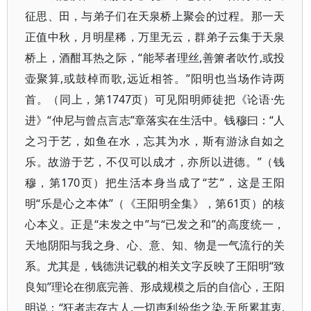
征思、田，与弟子们在天泉桥上聚会的过程。那一天
正值中秋，月明星稀，万里无云，群弟子云集于天泉
桥上，酒酣耳热之际，“能琴者理丝,善箫者吹竹,或投
壶聚算,或鼓棹而歌,远近相答。”阳明也当场作诗两
首。（同上，第1747页）可见阳明师徒把《论语·先
进》“仲尼与曾点言志”章落实在生活中。钱穆曰：“人
之习于艺，如鱼在水，忘其为水，斯有游泳自如之
乐。故游于艺，不仅可以成才，亦所以进德。”（钱
穆，第170页）把生活本身当成了“艺”，这是王阳
明“乐是心之本体”（《王阳明全集》，第61页）的核
心本义。正是“未发之中”与“已发之和”的高度统一，
天地阴阳与我之身、心、意、知、物是一气流行的关
系。尤其是，钱德洪记载的相关文字反映了王阳明“致
良知”理论在彻底完善、形成规模之后的自信心，王阳
明说：“狂者志存古人,一切声利纷华之染,无所累其衷,