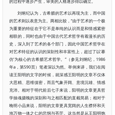
的过程中逐步产生，审美的人格逐步得以确立。
刘纲纪认为，古希腊的艺术以再现为主，而中国
的艺术则以表意为主。两相比较，“由于艺术的一个极
为重要的特征在于它不是单纯的认识而是和情感紧密
相联的，同时也由于中国古代艺术哲学有着漫长的历
史，深入到了艺术的各个部门，因此中国艺术哲学在
对艺术特征的认识的深刻性和丰富性上，超过了以‘摹
仿’为核心的古希腊艺术哲学。”（参见刘纲纪，1986
年a，第590页）笔者深以为然。举例来讲，我们在阅
读王阳明的文字的时候，就深感王阳明的文章不仅体
大思精、思维缜密，而且气象开阔、意境沉雄、情感
充沛。相对于明代前后七子来说，阳明的文章更具哲
学抽魂摄魄的深刻和与之相匹配的直截简易；相对于
晚明小品来说，阳明的文章更具宽阔的人生襟怀和天
地万物一体之仁的悲悯与苍茫。这当然是从王阳明饱