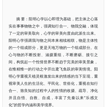
摘 要：阳明心学以心即理为基础，把主体之心落
实在事事物物之中，强调知行合一、物我交融，体现
了一定的审美取向，心学的审美向度由此派生出来。
阳明心学强调我与物之间本来相续相联，物是主体性
的一个组成部分，更是天地万物的一个组成部分。在
心与物的不断投射、涵摄重组，不断磨砺、接引之
间，构筑起一个性情世界不断趋于完美的审美景象，
在惟精惟一的行动之中开出鸢飞鱼跃的审美情境。阳
明心学重视天植灵根激发出来的情感的当下呈现，重
视审美人生的生活化、平民化、世俗化，重视在知行
合一、致良知的过程中人的性情的收摄、疏导、净化
并且自悟、自救、自成，丰富了先秦以来“乐感文
化”的哲学内涵和美学境界。