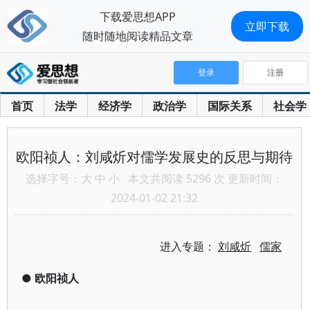
下载爱思想APP
立即下载
随时随地阅读精品文章
登录
注册
首页
法学
经济学
政治学
国际关系
社会学
欧阳祯人：刘咸炘对儒学发展史的反思与期待
选择字号：
大
中
小
本文共阅读 5296 次 更新时间：
2024-01-02 21:32
进入专题：
刘咸炘
儒家
●
欧阳祯人