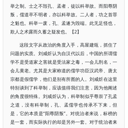
举之制。士之不毁孔、孟者，徒以科举故。而阳尊阴
叛，儒道卒不明者，亦以科举故。二人者，功之首罪
之魁也。科举一废，孔、孟遂为毁端。此无足怪也，
欺人之术露而久蓄之疑发也。【2】
这段文字从政治的角度入手，高屋建瓴，抓住了
问题的实质。刘咸炘认为自汉代以后，中国的所谓儒
学不是受道家之害就是受法家之毒，一会儿刑名，一
会儿黄老。尤其是大家称道的儒学功臣汉武帝、唐太
宗都是假儒学，他们是别有所图的人。刘咸炘在这里
特别谈到了科举制，应该值得我们注意，因为他阐述
的角度很特殊。刘咸炘认为，科举制似乎尊崇了孔孟
之道，没有科举制，孔、孟儒学也传承不下来，但
是，它的本质是“阳尊阴叛”。对统治者来说，标榜的
是一套，而实际执行的却是另外一套。对于统治者来