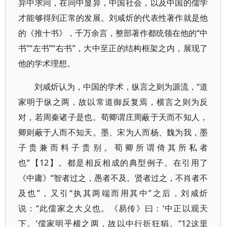
异中求同，在同中显异，中国社会，以及中国的儒学
才能够得到正常的发展。刘咸炘的代表性著作就是他
的《推十书》，千万余言，整部著作都统领在他的“中
书”“左书”“右书”，大中至正的结构框架之内，展现了
他的学术理想。
刘咸炘认为，中国的学术，纵言之则为源流，“道
家明于纵之两，故以常道御反复焉，横言之则为反
对，若周秦诸子是也。荀卿谓庄周蔽于天而不知人，
卿则蔽于人而不知天。墨、宋为人而杨、魏为我，墨
子贵兼而料子贵别。荀卿所谓倚其所私者
也”【12】。都是相反相成的典型例子。在引用了
《中庸》“智者过之，愚者不及。贤者过之，不肖者不
及也”，又引“执其两端而用其中”之后，刘咸炘
说：“此儒家之大义也。《易传》曰：‘中正以观天
下。’儒家明乎横之两，故以中行折狂狷。”12这里