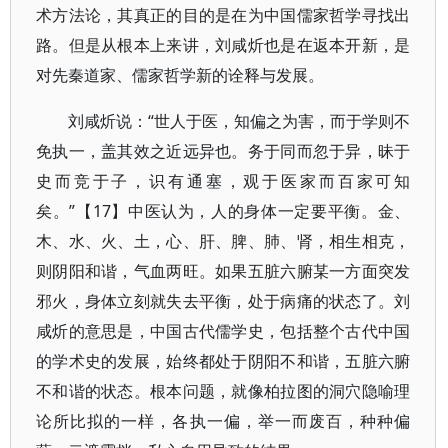
术方法论，其真正的目的是在为中国儒家哲学寻找出
路。但是从根本上来讲，刘咸炘也是在返本开新，是
对先秦道家、儒家哲学新的诠释与发展。
刘咸炘说：“世人于医，知偏之为害，而于学则不
免执一，盖其效之近远异也。务于同而忽于异，昧于
史而竞于子，识有通塞，观于医家而百家可知
矣。”【17】中医认为，人的身体一定要平衡。金、
木、水、火、土，心、肝、脾、肺、肾，相生相克，
则阴阳和谐，气血两旺。如果五脏六腑某一方面突发
邪火，身体立刻就失去平衡，处于病痛的状态了。刘
咸炘的意思是，中国古代儒学史，包括整个古代中国
的学术史的发展，始终都处于阴阳不和谐，五脏六腑
不和谐的状态。根本问题，就像柏拉图的洞穴隐喻理
论所比拟的一样，各执一偏，举一而废百，种种偏