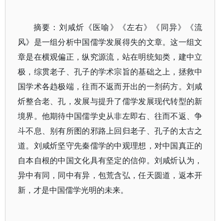
摘要：刘咸炘《医喻》《左右》《同异》《流
风》是一组分析中国儒学发展得失的文章。这一组文
章是在横观偏正，纵究源流，站在明统知类，建中立
极，综贯老子、孔子的学术宗旨的基础之上，拯救中
国学术各趋极端，往而不返而开出的一剂药方。刘咸
炘整合老、孔，发展与提升了儒学发展现代转型的新
境界。他期待中国儒学史从非左即右、往而不返、争
斗不息、别有所图的邪路上回归老子、孔子的太古之
道。刘咸炘坚守先秦儒学的中观理想，对中国真正的
自本自根的中国文化具有坚定的信仰。刘咸炘认为，
异中有同，同中有异，包荒含弘，任天圆道，返本开
新，才是中国儒学光明的未来。