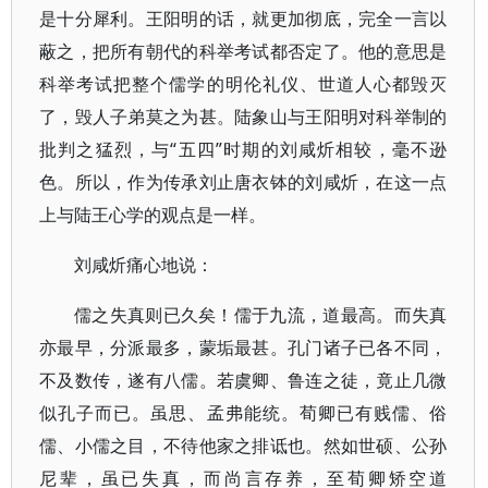
是十分犀利。王阳明的话，就更加彻底，完全一言以
蔽之，把所有朝代的科举考试都否定了。他的意思是
科举考试把整个儒学的明伦礼仪、世道人心都毁灭
了，毁人子弟莫之为甚。陆象山与王阳明对科举制的
批判之猛烈，与“五四”时期的刘咸炘相较，毫不逊
色。所以，作为传承刘止唐衣钵的刘咸炘，在这一点
上与陆王心学的观点是一样。
刘咸炘痛心地说：
儒之失真则已久矣！儒于九流，道最高。而失真
亦最早，分派最多，蒙垢最甚。孔门诸子已各不同，
不及数传，遂有八儒。若虞卿、鲁连之徒，竟止几微
似孔子而已。虽思、孟弗能统。荀卿已有贱儒、俗
儒、小儒之目，不待他家之排诋也。然如世硕、公孙
尼辈，虽已失真，而尚言存养，至荀卿矫空道