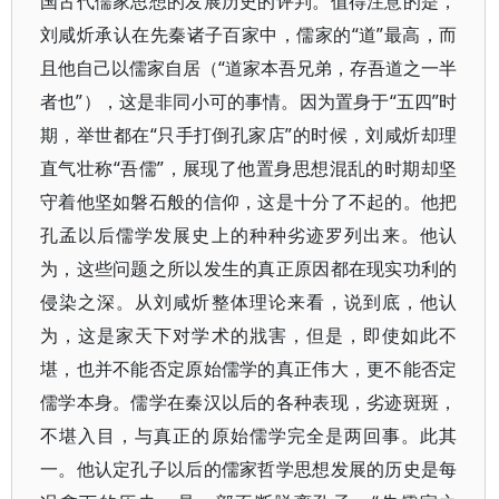
国古代儒家思想的发展历史的评判。值得注意的是，
刘咸炘承认在先秦诸子百家中，儒家的“道”最高，而
且他自己以儒家自居（“道家本吾兄弟，存吾道之一半
者也”），这是非同小可的事情。因为置身于“五四”时
期，举世都在“只手打倒孔家店”的时候，刘咸炘却理
直气壮称“吾儒”，展现了他置身思想混乱的时期却坚
守着他坚如磐石般的信仰，这是十分了不起的。他把
孔孟以后儒学发展史上的种种劣迹罗列出来。他认
为，这些问题之所以发生的真正原因都在现实功利的
侵染之深。从刘咸炘整体理论来看，说到底，他认
为，这是家天下对学术的戕害，但是，即使如此不
堪，也并不能否定原始儒学的真正伟大，更不能否定
儒学本身。儒学在秦汉以后的各种表现，劣迹斑斑，
不堪入目，与真正的原始儒学完全是两回事。此其
一。他认定孔子以后的儒家哲学思想发展的历史是每