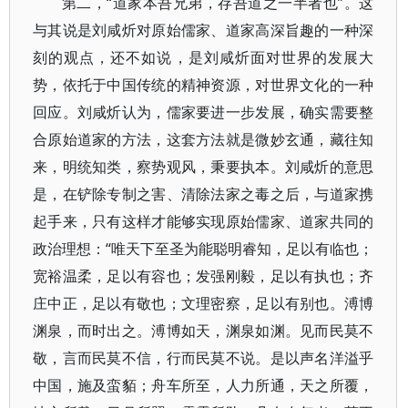
第二，“道家本吾兄弟，存吾道之一半者也”。这
与其说是刘咸炘对原始儒家、道家高深旨趣的一种深
刻的观点，还不如说，是刘咸炘面对世界的发展大
势，依托于中国传统的精神资源，对世界文化的一种
回应。刘咸炘认为，儒家要进一步发展，确实需要整
合原始道家的方法，这套方法就是微妙玄通，藏往知
来，明统知类，察势观风，秉要执本。刘咸炘的意思
是，在铲除专制之害、清除法家之毒之后，与道家携
起手来，只有这样才能够实现原始儒家、道家共同的
政治理想：“唯天下至圣为能聪明睿知，足以有临也；
宽裕温柔，足以有容也；发强刚毅，足以有执也；齐
庄中正，足以有敬也；文理密察，足以有别也。溥博
渊泉，而时出之。溥博如天，渊泉如渊。见而民莫不
敬，言而民莫不信，行而民莫不说。是以声名洋溢乎
中国，施及蛮貊；舟车所至，人力所通，天之所覆，