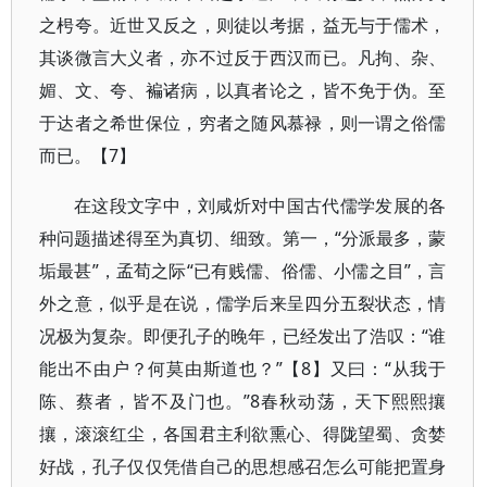
之枵夸。近世又反之，则徒以考据，益无与于儒术，
其谈微言大义者，亦不过反于西汉而已。凡拘、杂、
媚、文、夸、褊诸病，以真者论之，皆不免于伪。至
于达者之希世保位，穷者之随风慕禄，则一谓之俗儒
而已。【7】
在这段文字中，刘咸炘对中国古代儒学发展的各
种问题描述得至为真切、细致。第一，“分派最多，蒙
垢最甚”，孟荀之际“已有贱儒、俗儒、小儒之目”，言
外之意，似乎是在说，儒学后来呈四分五裂状态，情
况极为复杂。即便孔子的晚年，已经发出了浩叹：“谁
能出不由户？何莫由斯道也？”【8】又曰：“从我于
陈、蔡者，皆不及门也。”8春秋动荡，天下熙熙攘
攘，滚滚红尘，各国君主利欲熏心、得陇望蜀、贪婪
好战，孔子仅仅凭借自己的思想感召怎么可能把置身