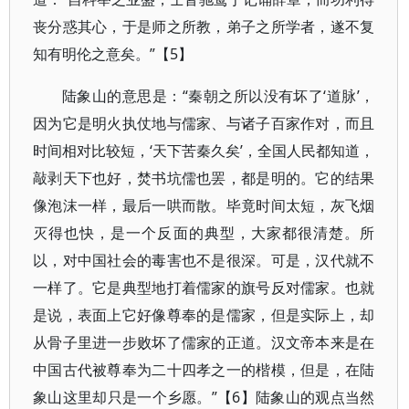
丧分惑其心，于是师之所教，弟子之所学者，遂不复
知有明伦之意矣。”【5】
陆象山的意思是：“秦朝之所以没有坏了‘道脉’，
因为它是明火执仗地与儒家、与诸子百家作对，而且
时间相对比较短，‘天下苦秦久矣’，全国人民都知道，
敲剥天下也好，焚书坑儒也罢，都是明的。它的结果
像泡沫一样，最后一哄而散。毕竟时间太短，灰飞烟
灭得也快，是一个反面的典型，大家都很清楚。所
以，对中国社会的毒害也不是很深。可是，汉代就不
一样了。它是典型地打着儒家的旗号反对儒家。也就
是说，表面上它好像尊奉的是儒家，但是实际上，却
从骨子里进一步败坏了儒家的正道。汉文帝本来是在
中国古代被尊奉为二十四孝之一的楷模，但是，在陆
象山这里却只是一个乡愿。”【6】陆象山的观点当然