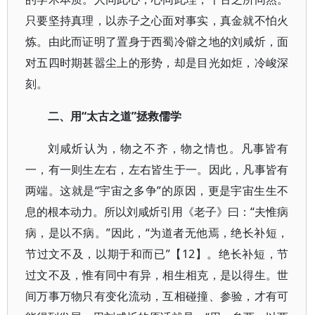
只要坚持真理，以赤子之心面对事实，真金就不怕火
炼。由此而证明了置身于西蜀冷僻之地的刘咸炘，面
对五四时期甚嚣尘上的形势，却是目光如炬，冷峻深
刻。
二、用“太古之道”拯救儒学
刘咸炘认为，物之不齐，物之情也。凡事皆有
一，有一则生左右，左右皆生于一。因此，凡事皆有
两端。这就是“宇宙之多争”的原因，更是宇宙生生不
息的根本动力。所以刘咸炘引用《老子》曰：“夫惟病
病，是以不病。”因此，“为道者无他焉，绝长补短，
节过文不及，以期于和而已”【12】。绝长补短，节
过文不及，惟有同中有异，相生相克，是以得生。世
间万事万物只有变化流动，互相碰撞、参验，才有可