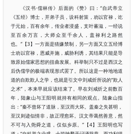
《汉书·儒林传》后面的《赞》曰：“自武帝立
《五经》博士，开弟子员，设科射策，劝以官禄，讫
于元始，百有余年，传业者浸盛，支叶蕃滋，一经说
至百余万言，大师众至千余人，盖禄利之路然
也。”【3】一方面是猜嫌禁制，另一方面又立五经博
士劝以官禄，恩威并施，威胁利诱，其结果只能是导
致原始儒家思想的扭曲发展。科举制只不过是西汉之
后伪儒学的极端表现形式罢了。所以这是一种地地道
道的自欺欺人之学，也就是引文中刘咸炘所说的“欺人
之术”，本来早就应该结束了。早在刘咸炘之前数百
年，陆象山与王阳明就持有相同的观点。陆象山指
出：“秦不曾坏了道脉，至汉而大坏。盖秦之失甚明，
至汉则迹似情非，故正理愈坏。汉文帝蔼然善意，然
不可与入尧舜之道，仅似乡原。”【4】王阳明也写
道：“自科举之业盛，士皆驰鹜于记诵辞章，而功利得