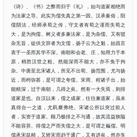
《诗》、《书》之弊而归于《礼》，始与道家相绝而
为法家之导。此实为儒失真之第一因。汉承秦俗，阳
儒阴法，经师承荀之传，守文者有荀之谨而失荀之
大，是为拘儒。树义者多兼法家，是为杂儒。又有驳
杂无旨，徒供文辞者为文儒，扬子云为之魁，始昌言
衷于一圣而其学不深。南朝和会老、庄，知用力于本
原，稍胜汉世之粗。然能深而不能大，亦不免于拘
杂。中唐至北宋诸人，所见不出荀、扬范围，尤与扬
近，而枵弥甚，是可谓之夸儒。宋周、程诸子出，始
能精深，过于南朝，几得之矣。然有一大失焉，则排
道家是也。自汉以来，儒之成家，往往兼道家，虽未
真得合一之道，尤羁縻弗绝。宋诸公所以突过前人
者，实资于道家。顾乃极排之不与通，故其流益狭隘
不能容异。得儒之严而失儒之大，是可谓之褊儒。明
儒承宋益精，又矫宋而趋于通广，又有进矣，然亦失