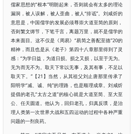
儒家思想的“根本”明朗起来，否则就会有太多的理论
漏洞，被人误解，被人歪曲，被人“排诋”。刘咸炘的
意思是，中国儒学的发展必须尊崇大道至简的原则，
否则繁文缛节，下笔千言，离题万里，就不是儒学的
本来面目。这不仅是《周易》“易简之善配至德”20的
精神，而且也是从《老子》第四十八章那里得到了灵
感：“为学日益，为道日损。损之又损，以至于无为。
无为而无不为。取天下常以无事，及其有事，不足以
取天下。”【21】当然，从其祖父刘止唐那里传承了
阳明学“减、诚、纯”的理路，也是顺理成章。刘咸炘
提倡的老孔“太古之道”的核心就是大道至简、至大至
公、任天圆道。他认为，回归老孔，归真反璞，是治
理人类第一次世界大战和五四运动的过程中各种严重
问题的一剂良药。