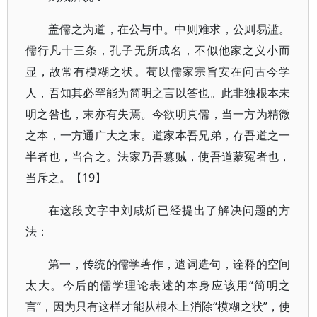
盖儒之为道，在公与中。中则难求，公则易滥。
儒行凡十三条，孔子无所成名，不似他家之义小而
显，故常有模糊之状。苟以儒家宗旨安在问古今学
人，吾知其必罕能为简明之言以答也。此非独根本未
明之咎也，末亦有失焉。今欲明真儒，当一方为精微
之本，一方通广大之末。道家本吾兄弟，存吾道之一
半者也，当合之。法家乃吾篡贼，使吾道蒙冤者也，
当斥之。【19】
在这段文字中刘咸炘已经提出了解决问题的方
法：
第一，传统的儒学著作，遣词造句，诠释的空间
太大。今后的儒学理论表述的本身应该用“简明之
言”，因为只有这样才能从根本上消除“模糊之状”，使