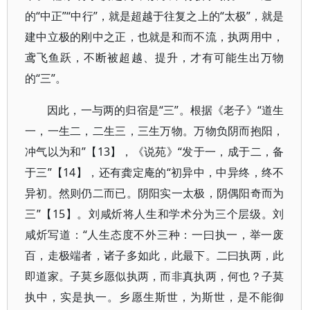
的“中正”“中行”，就是超越于往复之上的“太极”，就是
建中立极的刚中之正，也就是和而不流，执两用中，
鸢飞鱼跃，不断被超越、提升，才有可能生出万物
的“三”。
因此，一与两的归宿是“三”。根据《老子》“道生
一，一生二，二生三，三生万物。万物负阴而抱阳，
冲气以为和”【13】，《说苑》“发于一，成于二，备
于三”【14】，还有龚定庵的“初异中，中异终，终不
异初。然则仍二而已。阴阳实一太极，阴偶阳奇而为
三”【15】。刘咸炘将人生和学术分为三个层级。刘
咸炘写道：“人生态度不外三种：一曰执一，举一废
百，走极端者，诸子多如此，此最下。二曰执两，此
即道家。子莫乡愿似执两，而非真执两，何也？子莫
执中，实是执一。乡愿生斯世，为斯世，是不能御