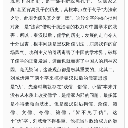
况愈下的历史，是一部不断脱离孔子、“失儒家之
真”甚至背离孔子的历史，其根本点在于荀子“为法家
之导。此实为儒失真之第一因”。这段文字的核心批判
对象，是“法家”借助于统治者的权力对中国学术的戕
害，所以，秦汉以后，儒学的历史，发展的走向令人
十分沮丧，根本问题是皇权阳儒阴法，尔虞我诈的官
场风气、功利主义的引诱毒害了中国的学术界，破坏
了儒学的正常发展，进而也就毒害了中国人的精神家
园。毫无疑问，这些观点都是极其重要的。此其二。
刘咸炘用了两个字来概括秦汉以后的儒家思想：一
是“伪”。先秦时期就存在“贱儒、俗儒、小儒”本来并
没有从本质上改变儒学，是儒家内部的问题，最多算
是不得要领而歧出。但是秦汉以后拘儒、杂儒、媚
儒、文儒、夸儒、褊儒，“皆不免于伪”。这
个“伪”字，刘咸炘下得很重。他把当时政治权力的渗