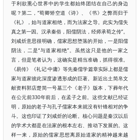
于利欲熏心世界中的学生都始终团结在自己的身边
呢？第二，“荀卿矫空道《诗》、《书》之弊而归于
《礼》，始与道家相绝，而为法家之导。此实为儒失
真之第一因。汉承秦俗，阳儒阴法，经师承荀之传”。
刘咸炘意思很明确，儒家思想堕落的开始，一是阳儒
阴法，二是“与道家相绝”。虽然这只是他的一家之
言，但是笔者认为，这确实是精当准确，抓得很准。
《易传》《礼记·中庸》等先秦儒学篇章实际上都是儒
家与道家彼此深度渗透形成的巨著。新近出土简帛文
献资料郭店楚简一号墓三个《老子》版本，下葬年代
在公元前330年前后，在孟子之前。这些文献已经证
明，原始的老子与孔子儒家本来就没有针锋相对的争
斗。这也印证了刘咸炘的论断。核心问题是秦汉以后
的学术大都是在法家的根本左右、推动下发展的。这
样一来，原始的儒家思想离原始道家的精神越来越