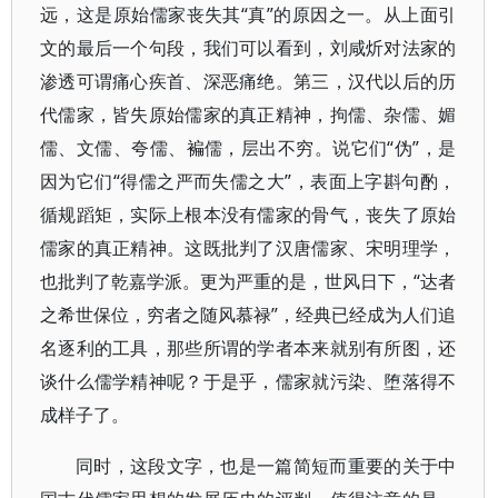
远，这是原始儒家丧失其“真”的原因之一。从上面引
文的最后一个句段，我们可以看到，刘咸炘对法家的
渗透可谓痛心疾首、深恶痛绝。第三，汉代以后的历
代儒家，皆失原始儒家的真正精神，拘儒、杂儒、媚
儒、文儒、夸儒、褊儒，层出不穷。说它们“伪”，是
因为它们“得儒之严而失儒之大”，表面上字斟句酌，
循规蹈矩，实际上根本没有儒家的骨气，丧失了原始
儒家的真正精神。这既批判了汉唐儒家、宋明理学，
也批判了乾嘉学派。更为严重的是，世风日下，“达者
之希世保位，穷者之随风慕禄”，经典已经成为人们追
名逐利的工具，那些所谓的学者本来就别有所图，还
谈什么儒学精神呢？于是乎，儒家就污染、堕落得不
成样子了。
同时，这段文字，也是一篇简短而重要的关于中