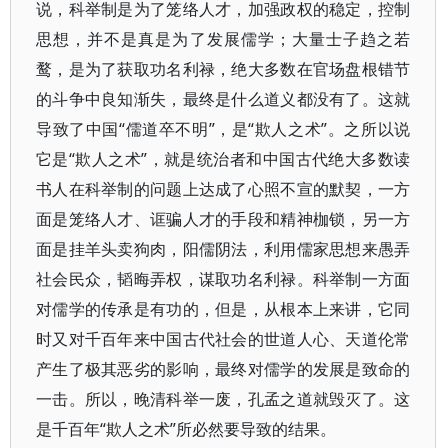
说，科举制是为了笼络人才，加强政权的稳定，控制
思想，并不是真是为了发展儒学；大量士子趋之若
鹜，是为了获取功名利禄，绝大多数在官场盘根错节
的斗争中良知渐失，最终是什么道义都没有了。这就
导致了中国“儒道卒不明”，是“欺人之术”。之所以说
它是“欺人之术”，就是统治者和中国古代绝大多数读
书人在科举制的问题上达成了心照不宣的默契，一方
面是笼络人才、诓骗人才的手段和精神枷锁，另一方
面是挂羊头卖狗肉，阳儒阴法，利用儒家思想来愚弄
社会民众，韬晦弄权，谋取功名利禄。科举制一方面
对儒学的传承是有功的，但是，从根本上来讲，它同
时又对千百年来中国古代社会的世道人心、天道伦常
产生了极其恶劣的影响，最终对儒学的发展是致命的
一击。所以，晚清科举一废，孔孟之道就毁灭了。这
是千百年“欺人之术”所必然要导致的结果。