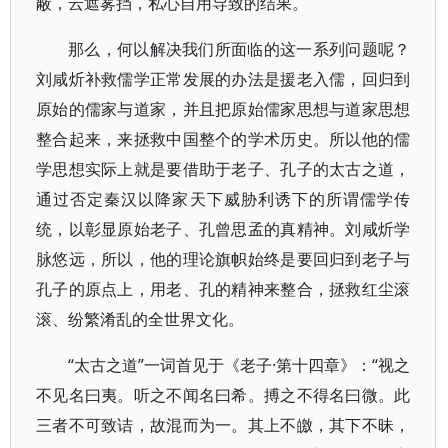
蔽，云遮雾挡，私心自用导致的结果。
那么，何以解决我们所面临的这一系列问题呢？
刘咸炘补救儒学正常发展的办法是援老入儒，回归到
原始的儒家与道家，并且把原始儒家思想与道家思想
整合起来，来拯救中国整个的学术历史。所以他的儒
学思想实际上就是要借助于老子、孔子的太古之道，
通过否定秦汉以降家天下威胁利诱下的所谓儒学传
统，以彰显原始老子、孔曾思孟的真精神。刘咸炘学
脉悠远，所以，他的理论旗帜始终是要回归到老子与
孔子的原点上，用老、孔的精神来整合，拯救红尘滚
滚、纷繁淆乱的全世界文化。
“太古之道”一词首见于《老子·第十四章》：“视之
不见名曰夷。听之不闻名曰希。搏之不得名曰微。此
三者不可致诘，故混而为一。其上不皦，其下不昧，