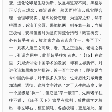
变。进化论即是生斯为斯，故显与道家不同。黑格尔
正反合三观念，颇近道家，然因而推论云现实即合
理，合理即现实，是即论势忘理，为道家之弊，然不
得谓道，必流于乡愿。果能执两，则多算一着，当矫
正极端，安得但当时为是而同流合污哉！既言御变，
必有超乎变者，故道家之高者皆言守一。夫至于守
一，则将入第三之高级，老、孔之正道矣。老谓之得
一，孔谓之用中，此即超乎往复者也。”【15】在这
里，刘咸炘讨论中国学术的发展，却有世界胸怀。对
进化论和黑格尔的批评，近一百年过去了，即便是当
今中国的学界，对于很多人来说，也未必比刘咸炘更
加清醒、透彻。这段文字讨论了对于人生的态度，第
一个层级是“执一”，但它是“举一废百”，先秦诸子往
往不返，《庄子·天下》篇早有批判，后世儒学之歧
出，非左即右，相互倾轧，各趋极端，更是如此。第