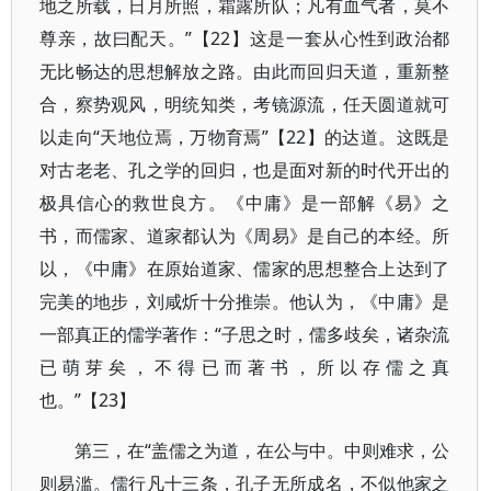
地之所载，日月所照，霜露所队；凡有血气者，莫不
尊亲，故曰配天。”【22】这是一套从心性到政治都
无比畅达的思想解放之路。由此而回归天道，重新整
合，察势观风，明统知类，考镜源流，任天圆道就可
以走向“天地位焉，万物育焉”【22】的达道。这既是
对古老老、孔之学的回归，也是面对新的时代开出的
极具信心的救世良方。《中庸》是一部解《易》之
书，而儒家、道家都认为《周易》是自己的本经。所
以，《中庸》在原始道家、儒家的思想整合上达到了
完美的地步，刘咸炘十分推崇。他认为，《中庸》是
一部真正的儒学著作：“子思之时，儒多歧矣，诸杂流
已萌芽矣，不得已而著书，所以存儒之真
也。”【23】
第三，在“盖儒之为道，在公与中。中则难求，公
则易滥。儒行凡十三条，孔子无所成名，不似他家之