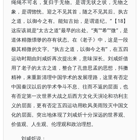
绳绳不可名，复归于无物。是谓无状之状，无物之
象，是谓惚恍。迎之不见其首，随之不见其后。执古
之道，以御今之有。能知古始，是谓道纪。”【18】
这应该就是“太古之道”最早的出处。“夷”“希”“微”，是
道体精微缥缈的存有状态。在《老子》中，这是一段
极其精微的文字。“执古之道，以御今之有”，在五四
运动时期由刘咸炘再次提出来，意味深长。刘咸炘借
用了老子的太古之道，整合了孔曾思孟的思想，抖擞
精神，来重新清理中国学术的发展理路，这里有否定
中国秦汉以后的学术争斗不息、往而不返的层面，也
有否定第一次世界大战之后西方文化天演论和功利主
义的层面，更有否定五四运动用欧风美雨毁灭中国文
化的层面。突出地体现了刘咸炘十分深远的世界观、
价值观、人生观、伦理观和政治理想。
刘咸炘说：