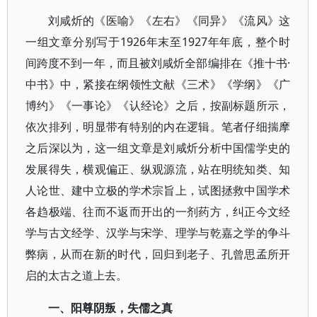
刘咸炘的《医喻》《左右》《同异》《流风》这
一组文章分别写于1926年末至1927年年底，整个时
间跨度不到一年，而且被刘咸炘全部编排在《推十书·
中书》中，紧接在纲领性文献《三术》《学纲》《广
博约》《一事论》《认经论》之后，按副标题所示，
依次排列，明显带有特别的内在逻辑。笔者仔细揣摩
之后深以为，这一组文章是刘咸炘分析中国儒学史的
发展得失，横观偏正、纵观源流，站在明统知类、知
人论世、建中立极的学术宗旨上，试图拯救中国学术
各趋极端、往而不返而开出的一剂药方，纠正今文经
学与古文经学、汉学与宋学、理学与乾嘉之学的争斗
弊病，从而在新的时代，回归到老子、孔曾思孟所开
启的太古之道上去。
一、阳尊阴叛，失儒之真