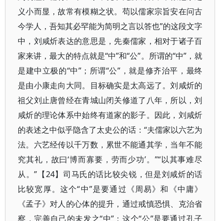
义小而显，故常有模糊之状。苟以儒家宗旨安在问古
今学人，吾知其必罕能为简明之言以答也”的这段文字
中，刘咸炘表达的意思是，先秦儒家，相对于诸子百
家来讲，最大的特点就是“中”和“公”。所谓的“中”，就
是建中立极的“中”；所谓“公”，就是修齐治平，最终
是由小康走向大同。目标确实是太高远了。刘咸炘的
祖父刘止唐曾经在青城山闭关修道了八年，所以，刘
咸炘的理论体系中始终有道家的影子。因此，刘咸炘
的表述之中似乎隐含了太史公的话：“夫儒家以六艺为
法。六艺经传以千万数，累世不能通其学，当年不能
究其礼，故曰‘博而寡要，劳而少功’。”“以其事难尽
从。”【24】司马氏的话比较尖锐，但是刘咸炘的话
比较宽厚。这个“中”是要通过《周易》和《中庸》
《孟子》对人的心体的提升，通过戒慎恐惧、克治省
察，完善自己的未发之“中”；这个“公”是要通过孔子