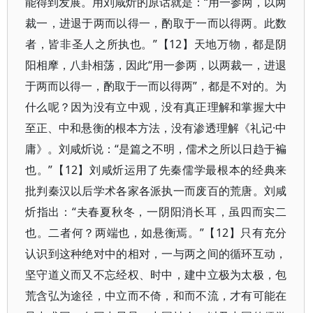
能得到发展。用刘咸炘的原话就是：“用一参两，以两
裁一，进退于两而以得一，酌取于一而以得两。此数
者，皆非圣人之所执也。”【12】天地万物，都是阴
阳相摩，八卦相荡，因此“用一参两，以两裁一，进退
于两而以得一，酌取于一而以得两”，都是不对的。为
什么呢？因为没有立中观，没有真正理解和掌握大中
至正、中和悬衡的根本方法，没有渗透理解《礼记·中
庸》。刘咸炘说：“是篇之不明，儒术之所以日趋于褊
也。”【12】刘咸炘运用了先秦儒学最根本的经典来
批判秦汉以后学术各家各派执一而废百的荒唐。刘咸
炘指出：“夫春夏秋冬，一阴阳消长耳，虽四而实二
也。二者何？两端也，如悬衡焉。”【12】只有充分
认识到这种绝对中的相对，一与两之间的循环互动，
坚守道义而又不忘经权、时中，建中立极为太极，包
荒含弘为途径，中立而不倚，和而不流，才有可能在