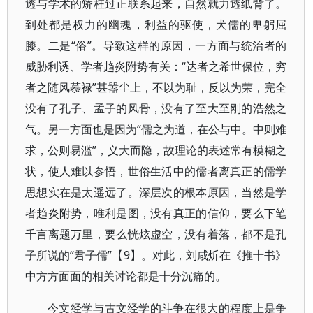
透与学术的矫枉过正联系起来，自然就力透纸背了。
到处都是权力的幽魂，利益的驱使，犬儒的卑躬屈
膝。二是“俗”。导致这样的原因，一方面与统治者的
威胁利诱、学者趋炎附势有关：“达者之希世保位，穷
者之随风慕禄”甚嚣尘上，不以为耻，反以为荣，完全
没有了孔子、孟子的风骨，没有了至大至刚的浩然之
气。另一方面也是因为“儒之为道，在公与中。中则难
求，公则易滥”，义大而隐，故理论的表述常有模糊之
状，使人难以参悟，世俗生活中的儒者离真正的儒学
思想实在是太遥远了。深层次的根本原因，当然是学
者趋炎附势，唯利是图，没有真正的信仰，要么下笔
千言离题万里，要么恍炫虚空，没有着落，都不是孔
子所说的“君子儒”【9】。对此，刘咸炘在《推十书》
中方方面面的相关讨论都是十分沉痛的。
今文经学与古文经学的斗争在很大的程度上是争