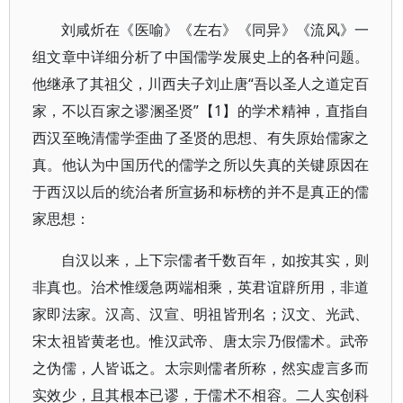
刘咸炘在《医喻》《左右》《同异》《流风》一
组文章中详细分析了中国儒学发展史上的各种问题。
他继承了其祖父，川西夫子刘止唐“吾以圣人之道定百
家，不以百家之谬溷圣贤”【1】的学术精神，直指自
西汉至晚清儒学歪曲了圣贤的思想、有失原始儒家之
真。他认为中国历代的儒学之所以失真的关键原因在
于西汉以后的统治者所宣扬和标榜的并不是真正的儒
家思想：
自汉以来，上下宗儒者千数百年，如按其实，则
非真也。治术惟缓急两端相乘，英君谊辟所用，非道
家即法家。汉高、汉宣、明祖皆刑名；汉文、光武、
宋太祖皆黄老也。惟汉武帝、唐太宗乃假儒术。武帝
之伪儒，人皆诋之。太宗则儒者所称，然实虚言多而
实效少，且其根本已谬，于儒术不相容。二人实创科