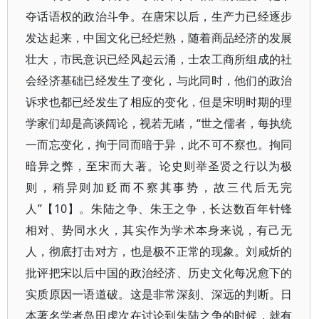
夺话语权的政治斗争。在唐宋以后，生产力已经逐步
发达起来，中国文化已经烂熟，随着商品经济的发展
壮大，市民意识已经风起云涌，士农工商所组成的社
会经济基础已经发生了变化，与此同时，他们的政治
诉求也都已经发生了相应的变化，但是宋明时期的理
学家们却是高谈阔论，视若无睹，“世之儒者，每执统
一而忘变化，拘于同而暗于异，此不可不察也。拘同
暗异之弊，至宋而大著。论史则举圣贤之行以为极
则，稍异则加贬而不察其事势，故三代后无完
人”【10】。朱陆之争、朱王之争，长达数百年针锋
相对、势同水火，其实作为学术本身来说，有己无
人，彻底打击对方，也是极不正常的现象。刘咸炘的
批评把宋以后中国的政治经济、历史文化每况愈下的
实质原因一语道破。这是非常深刻、深远的判断。日
本著名学者岛田虔次在讨论到朱陆之争的时候，就有