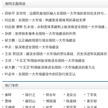
相同主题阅读
田钒平 吴培培：边疆民族地区融入全国统一大市场的差别化支持与统一市场规则的法治协同研究
刘志彪：全国统一大市场：构建新发展格局的基础支撑
刘志彪 潘晔 孔令池：从制度体系建构上纵深推进全国统一大市场建设——基于“一个条例、两张清单、三项制度”的系统性经济治理研究
孙群：发挥税务服务全国统一大市场建设的作用
郝大鹏：以正确政绩观引领全国统一大市场建设
申兵：纵深推进全国统一大市场建设
王岩 郭冠清：建设全国统一大市场的理论基础、历史演进和实践路径
王庆：“十五五”时期如何纵深推进全国统一大市场建设
郝大鹏：“十五五”时期纵深推进全国统一大市场建设的着力点
叶必丰：全国统一大市场建设中的区际行政互认
热门专栏
秦晖
陈行之
郑永年
龙应台
丁学良
曹林
鄢烈山
傅国涌
陈嘉映
黄宗智
于建嵘
陈志武
徐贲
郭宇宽
马立诚