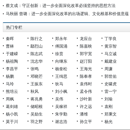
蔡文成：守正创新：进一步全面深化改革必须坚持的思想方法
马秋丽 曾璐：进一步全面深化改革的出场逻辑、文化根基和价值意蕴
热门专栏
秦晖
陈行之
郑永年
龙应台
丁学良
曹林
鄢烈山
傅国涌
陈嘉映
黄宗智
于建嵘
陈志武
徐贲
郭宇宽
马立诚
杨祖陶
沈志华
向继东
赵汀阳
戴建业
李昌平
张鸣
杨奎松
王海光
周濂
杨鹏
邓晓芒
王缉思
陈奉孝
郭世佑
马玲
王振东
狄马
袁伟时
史啸虎
熊培云
秋风
刘小枫
孟令伟
雷一宁
周枫
蒋兆勇
吴伟
沙叶新
刘瑜
葛剑雄
储昭根
吴稼祥
许之远
袁刚
杨小凯
吴励生
朱学勤
潘维
郑秉文
莫于川
羽之野
谢志浩
孙立平
杨光