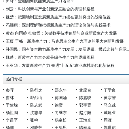
田轩：金融如何赋能新质生产力培育？
刘云：科技创新与产业创新深度融合的机理和路径
魏楚：把因地制宜发展新质生产力摆在更加突出的战略位置
冯继康：深刻理解和把握新质生产力的理论价值与实践要求
黄杰 向雨婷 杜敏哲：关键数字技术创新与企业新质生产力发展
王蕴 于畅：新质生产力：马克思主义生产力理论的重大创新和发展
孙国民：国有资本助力新质生产力发展：发展逻辑、
魏楚：新质生产力本身就是绿色生产力的逻辑阐释
王亚华：发展新质生产力 奋进“十五五”农业农村现代化新征程
热门专栏
秦晖
陈行之
郑永年
龙应台
丁学良
曹林
鄢烈山
傅国涌
陈嘉映
黄宗智
于建嵘
陈志武
徐贲
郭宇宽
马立诚
杨祖陶
沈志华
向继东
赵汀阳
戴建业
李昌平
张鸣
杨奎松
王海光
周濂
杨鹏
邓晓芒
王缉思
陈奉孝
郭世佑