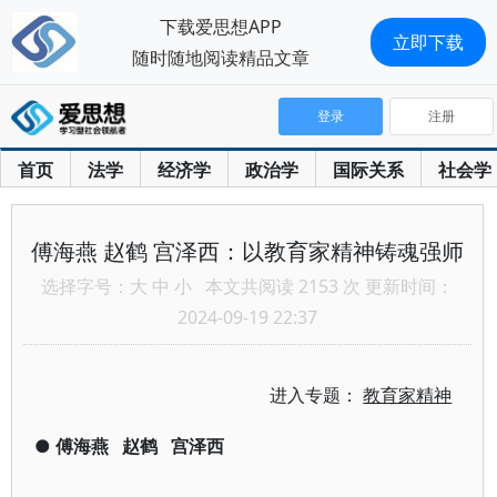
下载爱思想APP
立即下载
随时随地阅读精品文章
登录
注册
首页
法学
经济学
政治学
国际关系
社会学
傅海燕 赵鹤 宫泽西：以教育家精神铸魂强师
选择字号：
大
中
小
本文共阅读 2153 次 更新时间：
2024-09-19 22:37
进入专题：
教育家精神
●
傅海燕
赵鹤
宫泽西