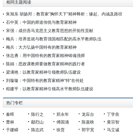
相同主题阅读
朱旭东 胡扬邦：教育家“胸怀天下”精神释析：缘起、内涵及路径
石中英：中国的师道传统与教育家精神
宋强：成仿吾马克思主义教育思想的开拓性贡献
梅兵：培养造就与教育强国相匹配的高水平教师队伍
梅兵：大力弘扬中国特有的教育家精神
张志勇：用中国特有的教育家精神铸魂强师
陈娟：思政课教师要做教育家精神的践行者
梁满艳：以教育家精神引领教师队伍建设
刘璇璇：中国特有的教育家精神“特”在何处
程建平：以教育家精神引领高水平教师队伍建设
热门专栏
秦晖
陈行之
郑永年
龙应台
丁学良
曹林
鄢烈山
傅国涌
陈嘉映
黄宗智
于建嵘
陈志武
徐贲
郭宇宽
马立诚