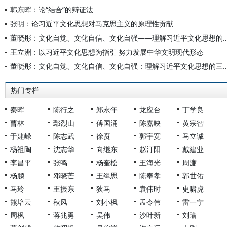
韩东晖：论“结合”的辩证法
张明：论习近平文化思想对马克思主义的原理性贡献
董晓彤：文化自觉、文化自信、文化自强——理解习近
王立洲：以习近平文化思想为指引 努力发展中华文明现代形态
董晓彤：文化自觉、文化自信、文化自强：理解习近平
热门专栏
秦晖
陈行之
郑永年
龙应台
丁学良
曹林
鄢烈山
傅国涌
陈嘉映
黄宗智
于建嵘
陈志武
徐贲
郭宇宽
马立诚
杨祖陶
沈志华
向继东
赵汀阳
戴建业
李昌平
张鸣
杨奎松
王海光
周濂
杨鹏
邓晓芒
王缉思
陈奉孝
郭世佑
马玲
王振东
狄马
袁伟时
史啸虎
熊培云
秋风
刘小枫
孟令伟
雷一宁
周枫
蒋兆勇
吴伟
沙叶新
刘瑜