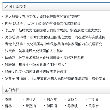
相同主题阅读
陈之殷等：在地文化：如何保护散落的文化“繁星”
周丹 赵瑞泽：以“六个必须坚持”引领文化强国建设
李正华：新时代文化强国建设的指导思想、实践成效与重大意义
骆郁廷 吴琳琳：新时代文化强国的核心意蕴、内在逻辑与实践进路
青觉 刘泽锋：文化强国与中华民族共有精神家园的内在机理研究
张宏森：筑牢建设文化强国的人才基础
徐幼萍：数字技术赋能文化强国建设的实践路径探析
钟轩研：建设文化强国要坚持“目中有人”
泓峻：以文化强国建设推进民族复兴伟业
罗贤宇 林瑜臻：习近平文化思想人民性特质的生成逻辑、核心要义与实践向路
热门专栏
秦晖
陈行之
郑永年
龙应台
丁学良
曹林
鄢烈山
傅国涌
陈嘉映
黄宗智