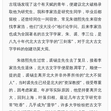
古现场发现了这个有天赋的青年，便建议北大破格录
取他为研究生。我和李家浩是研究生同学，毕业后都
留校，还曾经同住一间宿舍。常见朱德熙先生来宿舍
找李家浩，他们“没大没小”地讨论学问。后来李家浩
也成为全国著名的古文字学家。朱、裘、李三位，是
八九十年代北大古文字学的“三剑客”，对于北大古文
字学科的创建功莫大焉。
朱德熙先生过世，裘锡圭先生去了复旦，接着李
家浩先生退休，北大古文字学便星散凋零了。顺便一
提的是，裘锡圭离开北大并非外界所传的“北大不留
人”，当时裘先生已经是北大的“资深教授”，很受尊重
的，因考虑家庭、年岁等实际原因，他坚持要离开北
大，回到上海，叶落归根。最近几年古文字研究非
常“吃香”，几乎成为“显学”，许多大学纷纷把古文字