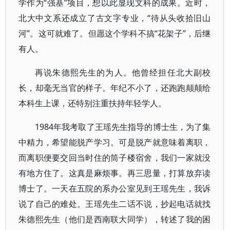
学作为“强基”项目，想以此显现文科的成果。近时，
北大中文系还成立了古文字专业，“待从头收拾旧山
河”。这可就难了。但愿这个学科不搞“花架子”，后继
有人。
再说朱德熙先生的为人。他曾经担任北大副校
长，却毫无当官的样子。年纪不小了，还跑跑颠颠给
本科生上课，还特别注重扶持年轻学人。
1984年我考取了王瑶先生指导的博士生，为了集
中精力，希望能脱产学习。可是脱产就意味着离职，
而离职便要交回当时住的筒子楼宿舍，我们一家就没
有地方住了。这真是麻烦事。再三思量，打算放弃读
博士了。一天在五院的系办公室见到王瑶先生，我诉
说了自己的难处。王瑶先生二话不说，抄起电话就找
朱德熙先生（他们是西南联大同学），转述了我的困