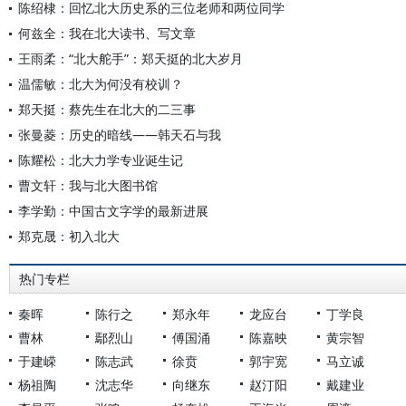
陈绍棣：回忆北大历史系的三位老师和两位同学
何兹全：我在北大读书、写文章
王雨柔：“北大舵手”：郑天挺的北大岁月
温儒敏：北大为何没有校训？
郑天挺：蔡先生在北大的二三事
张曼菱：历史的暗线——韩天石与我
陈耀松：北大力学专业诞生记
曹文轩：我与北大图书馆
李学勤：中国古文字学的最新进展
郑克晟：初入北大
热门专栏
秦晖
陈行之
郑永年
龙应台
丁学良
曹林
鄢烈山
傅国涌
陈嘉映
黄宗智
于建嵘
陈志武
徐贲
郭宇宽
马立诚
杨祖陶
沈志华
向继东
赵汀阳
戴建业