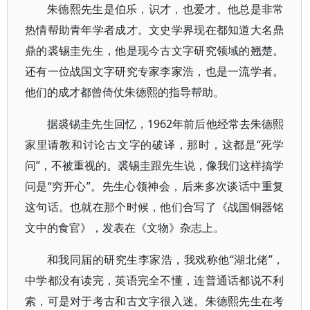
朱德熙先生是伯乐，识才，也爱才。他总是非常
热情帮助青年学者成才。文史学界现在都知道大名鼎
鼎的裘锡圭先生，他是现今古文字研究领域的翘楚。
还有一位战国文字研究专家李家浩，也是一流学者。
他们的成才都曾倚仗朱德熙的指导帮助。
据裘锡圭先生回忆，1962年前后他经常去朱德熙
家里请教和讨论古文字的破译，那时，这都是“死学
问”，不被重视的。裘锡圭跟先生说，像我们这样搞学
问是“穷开心”。先生心领神会，后来多次谈话中重复
这句话。也就在那个时候，他们合写了《战国铜器铭
文中的食官》，发表在《文物》杂志上。
和我同届的研究生李家浩，我戏称他“湖北佬”，
中学都没有读完，英语完全不懂，连普通话都说不利
索，可是对于考古和古文字很入迷。朱德熙先生在考