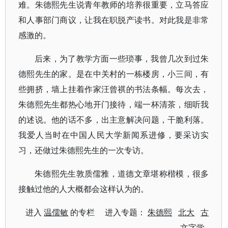
难。朱德熙先生说青年教师的培养很重要，立马答应
和人事部门商议，让我在职脱产读书。对此我是非常
感激的。
后来，为了教学方面一些琐事，我曾几次到过朱
德熙先生的家。是在中关村的一栋楼房，小三间，有
些拥挤，墙上挂着作家汪曾祺的书法条幅。每次去，
朱德熙先生都热心地开门接待，端一杯清茶，细听我
的述说。他的话不多，出主意解决问题，干脆利落。
我爱人当时在中国人民大学新闻系进修，要采访实
习，还做过朱德熙先生的一次专访。
朱德熙先生敦质儒雅，道德文章堪称楷模，很多
接触过他的人大概都会这样认为的。
进入
温儒敏
的专栏 进入专题：
朱德熙
北大
古
文字学