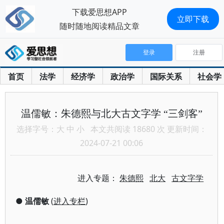
下载爱思想APP
立即下载
随时随地阅读精品文章
登录
注册
首页
法学
经济学
政治学
国际关系
社会学
温儒敏：朱德熙与北大古文字学 “三剑客”
选择字号：
大
中
小
本文共阅读 18680 次 更新时间：
2024-07-21 00:06
进入专题：
朱德熙
北大
古文字学
●
温儒敏
(
进入专栏
)