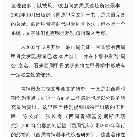
发现很多，以扶风、岐山间的周原遗址所出最丰。
2002年10月出版的《周原甲骨文》一书，是其最完备
的著录。西周甲骨与商代甲骨同为卜法，但不是一个
系统，文字体例也有明显差别,值得深入考察。
从
2003年12月开始，岐山周公庙一带陆续有西周
甲骨文发现,数量已达 80片以上，并在卜辞中看到“周
公”之名。看来西周甲骨的研究将在甲骨学中形成有
一定独立性的部分。
青铜器及其铭文即金文的研究，一直是以西周时
期作为重点，而这一方面的工作最近也是以分期的研
究最为突出。这里应当特别提到
1999年出版的王世
民、陈公柔、张长寿《西周青铜器分期断代研
究》,2002年出版的刘启益《西周纪年》和2003年印行
的彭裕商《西周青铜器年代综合研究》。这些著作在