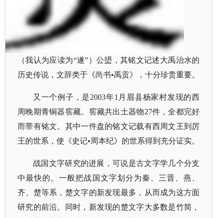
（我认为应读为
“遂”）公盨，其铭文记述大禹治水的
历史传说，文辞类于《尚书•禹贡》，十分珍贵重要。
又一个例子，是
2003年1月眉县杨家村发现的西
周晚期青铜器窖藏。窖藏共出土器物27件，全都完好
而带有铭文。其中一件盘的铭文记载有西周文王到厉
王的世系，使《史记•周本纪》的世系得到充分证实。
战国文字研究的进展，可说是古文字学几个分支
中最快的。一般把战国文字划分为秦、三晋、燕、
齐、楚等系，楚文字的新发现最多，从而成为这方面
研究的前沿。同时，新发现的楚文字大多数是竹简，