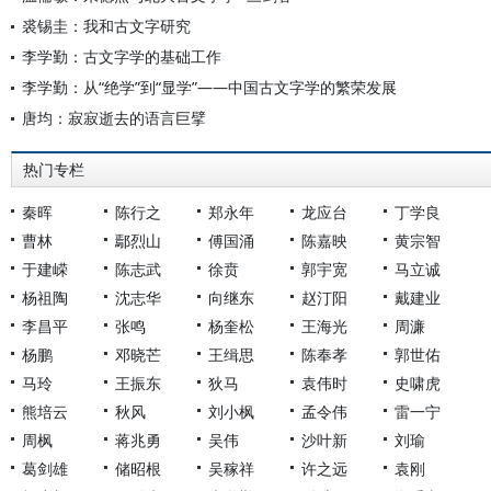
裘锡圭：我和古文字研究
李学勤：古文字学的基础工作
李学勤：从“绝学”到“显学”——中国古文字学的繁荣发展
唐均：寂寂逝去的语言巨擘
热门专栏
秦晖
陈行之
郑永年
龙应台
丁学良
曹林
鄢烈山
傅国涌
陈嘉映
黄宗智
于建嵘
陈志武
徐贲
郭宇宽
马立诚
杨祖陶
沈志华
向继东
赵汀阳
戴建业
李昌平
张鸣
杨奎松
王海光
周濂
杨鹏
邓晓芒
王缉思
陈奉孝
郭世佑
马玲
王振东
狄马
袁伟时
史啸虎
熊培云
秋风
刘小枫
孟令伟
雷一宁
周枫
蒋兆勇
吴伟
沙叶新
刘瑜
葛剑雄
储昭根
吴稼祥
许之远
袁刚