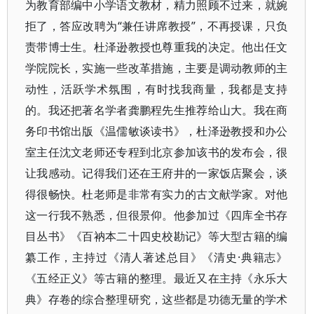
为教育部编中小学语文教材，精力照顾不过来，就婉
拒了，答应改聘为“兼任讲席教授”，不再授课，只负
责带博士生。杜泽逊教授也尊重我的决定。他出任文
学院院长，实施一些改革措施，主要是调动教师的主
动性，活跃学术氛围，有时找我商量，我都是支持
的。我还把著名学者龚鹏程先生推荐给山大。我在商
务印书馆出版《温儒敏谈读书》，杜泽逊教授和办公
室主任沈文老师还专程到北京参加该书的发布会，很
让我感动。记得我们还在王府井的一家饭店聚会，谈
得很畅快。杜老师是非常有实力的古文献学家。对他
这一行我不熟悉，但很景仰。他参加过《四库全书存
目丛书》《百衲本二十四史校勘记》等大型古籍的编
纂工作，主持过《清人著述总目》《清史·典籍志》
《五经正义》等古籍的整理。最近又在主持《永乐大
典》存卷的综合整理研究，这些都是功德无量的学术