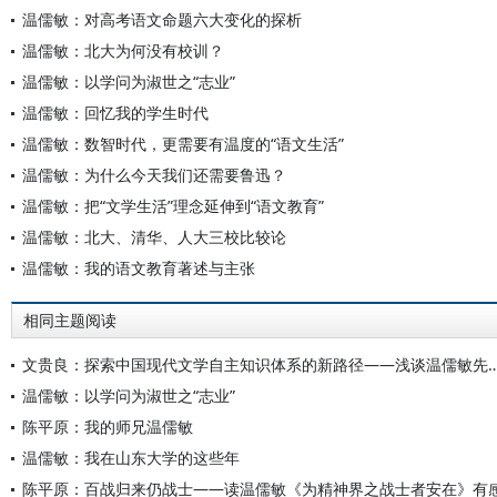
温儒敏：对高考语文命题六大变化的探析
温儒敏：北大为何没有校训？
温儒敏：以学问为淑世之“志业”
温儒敏：回忆我的学生时代
温儒敏：数智时代，更需要有温度的“语文生活”
温儒敏：为什么今天我们还需要鲁迅？
温儒敏：把“文学生活”理念延伸到“语文教育”
温儒敏：北大、清华、人大三校比较论
温儒敏：我的语文教育著述与主张
相同主题阅读
文贵良：探索中国现代文学自主知识体系的新路径——浅谈
温儒敏：以学问为淑世之“志业”
陈平原：我的师兄温儒敏
温儒敏：我在山东大学的这些年
陈平原：百战归来仍战士——读温儒敏《为精神界之战士者安在》有