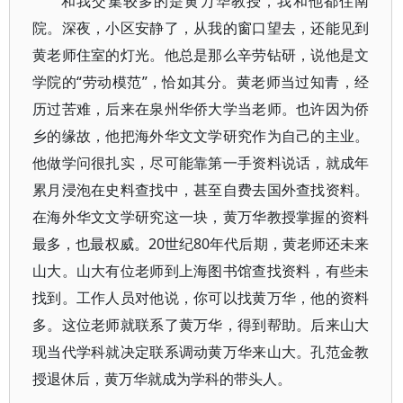
和我交集较多的是黄万华教授，我和他都住南
院。深夜，小区安静了，从我的窗口望去，还能见到
黄老师住室的灯光。他总是那么辛劳钻研，说他是文
学院的“劳动模范”，恰如其分。黄老师当过知青，经
历过苦难，后来在泉州华侨大学当老师。也许因为侨
乡的缘故，他把海外华文文学研究作为自己的主业。
他做学问很扎实，尽可能靠第一手资料说话，就成年
累月浸泡在史料查找中，甚至自费去国外查找资料。
在海外华文文学研究这一块，黄万华教授掌握的资料
最多，也最权威。20世纪80年代后期，黄老师还未来
山大。山大有位老师到上海图书馆查找资料，有些未
找到。工作人员对他说，你可以找黄万华，他的资料
多。这位老师就联系了黄万华，得到帮助。后来山大
现当代学科就决定联系调动黄万华来山大。孔范金教
授退休后，黄万华就成为学科的带头人。