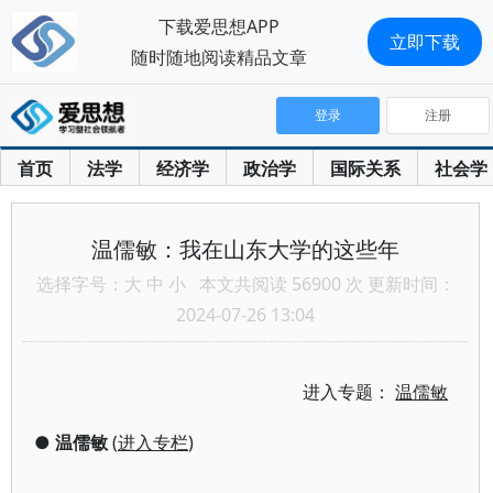
下载爱思想APP
立即下载
随时随地阅读精品文章
登录
注册
首页
法学
经济学
政治学
国际关系
社会学
温儒敏：我在山东大学的这些年
选择字号：
大
中
小
本文共阅读 56900 次 更新时间：
2024-07-26 13:04
进入专题：
温儒敏
●
温儒敏
(
进入专栏
)