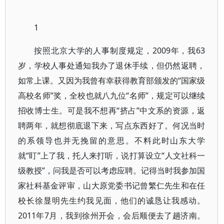
1
按照北京大学的人事制度规定，2009年，我63
岁，学校人事处通知我办了退休手续，但仍然返聘，
如常上课。又因为我曾有幸获得教育部颁发的“国家级
高校名师”奖，全校也就八九位“名师”，规定可以继续
招收博士生。可是我不想再“挤占”中文系的资源，返
聘两年，就想彻底退下来，写点东西好了。何况当时
的系领导也并无挽留的意思。不料此时山东大学
就“盯”上了我，托人来打听，说打算设立“人文社科一
级教授”，问我是否可以考虑应聘。记得当时我参加国
家社科基金评审，山大原党委书记曾繁仁先生和在任
校长徐显明先生约我见面，他们的诚恳让我感动。
2011年7月，我到徐州开会，会后顺便去了趟济南。