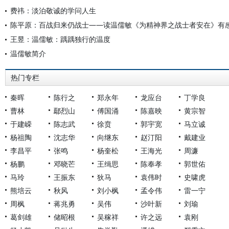
费祎：淡泊敬诚的学问人生
陈平原：百战归来仍战士——读温儒敏《为精神界之战士者安在》有
王昱：温儒敏：踽踽独行的温度
温儒敏简介
热门专栏
秦晖
陈行之
郑永年
龙应台
丁学良
曹林
鄢烈山
傅国涌
陈嘉映
黄宗智
于建嵘
陈志武
徐贲
郭宇宽
马立诚
杨祖陶
沈志华
向继东
赵汀阳
戴建业
李昌平
张鸣
杨奎松
王海光
周濂
杨鹏
邓晓芒
王缉思
陈奉孝
郭世佑
马玲
王振东
狄马
袁伟时
史啸虎
熊培云
秋风
刘小枫
孟令伟
雷一宁
周枫
蒋兆勇
吴伟
沙叶新
刘瑜
葛剑雄
储昭根
吴稼祥
许之远
袁刚