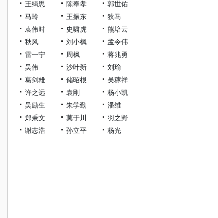
王缉思
陈奉孝
郭世佑
马玲
王振东
狄马
袁伟时
史啸虎
熊培云
秋风
刘小枫
孟令伟
雷一宁
周枫
蒋兆勇
吴伟
沙叶新
刘瑜
葛剑雄
储昭根
吴稼祥
许之远
袁刚
杨小凯
吴励生
朱学勤
潘维
郑秉文
莫于川
羽之野
谢志浩
孙立平
杨光