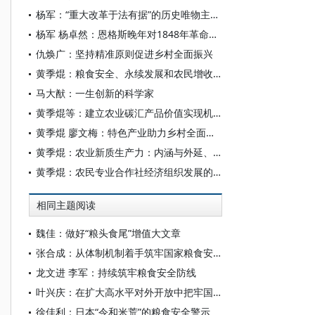
杨军：“重大改革于法有据”的历史唯物主义阐释
杨军 杨卓然：恩格斯晚年对1848年革命的反思及其价值
仇焕广：坚持精准原则促进乡村全面振兴
黄季焜：粮食安全、永续发展和农民增收：过去经验和未来展望
马大猷：一生创新的科学家
黄季焜等：建立农业碳汇产品价值实现机制 促进农业绿色低碳转型
黄季焜 廖文梅：特色产业助力乡村全面振兴：特征、挑战与对策
黄季焜：农业新质生产力：内涵与外延、潜力与挑战和发展思路
黄季焜：农民专业合作社经济组织发展的成就、挑战和对策
相同主题阅读
魏佳：做好“粮头食尾”增值大文章
张合成：从体制机制着手筑牢国家粮食安全根基
龙文进 李军：持续筑牢粮食安全防线
叶兴庆：在扩大高水平对外开放中把牢国家粮食安全主动权——简评《健全高水平开放下粮食安全保障体系研究》
徐佳利：日本“令和米荒”的粮食安全警示