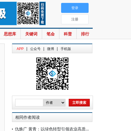
登录
注册
思想库
关键词
笔会
科普
排行
|
|
|
APP
公众号
微博
手机版
相同作者阅读
仇焕广 黄青：以绿色转型引领农业高质量发展