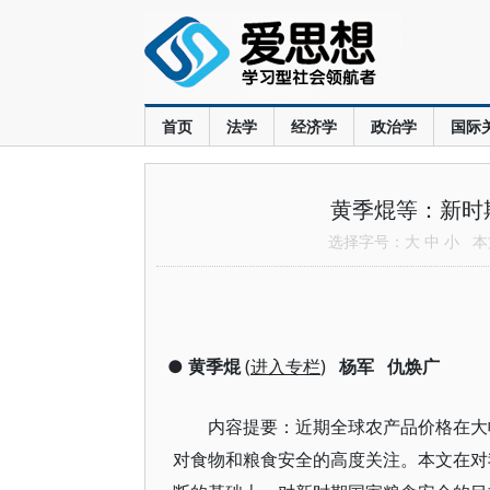
首页
法学
经济学
政治学
国际
黄季焜等：新时
选择字号：
大
中
小
本文
●
黄季焜
(
进入专栏
)
杨军
仇焕广
内容提要：近期全球农产品价格在大
对食物和粮食安全的高度关注。本文在对