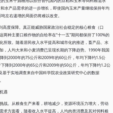
万吨的玉米干酒糟用以部分替代国内的豆粕和玉米等饲料粮需求
畜禽和水产品需求的进一步增长，即使国内玉米产量继续保持年均
0万吨左右递增的局面仍将难以改变。
达到高度保障。真正能威胁国家政治社会稳定的核心粮食（口
两种主要口粮作物的自给率在“十一五”期间都保持了100%的
化所致。随着居民收入水平提高和城市化的推进，畜产品、水
加，人均大米和小麦消费已呈现长期的下降趋势。1990年我国
2000年的75公斤和2009年的60公斤，年均下降约1.5公
下降到2000年的65公斤和2009年的50公斤，年均下降约1.2公
10以及基于实地调查来自中国科学院农业政策研究中心的数据
。
机遇
挑战。从粮食生产来看，耕地减少，资源环境压力增大，劳动
需求方面看，随着收入水平提高，人均肉类消费及其对饲料粮