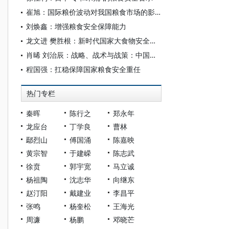
崔旭：国际粮价波动对我国粮食市场的影响及建议
刘焕鑫：增强粮食安全保障能力
龙文进 樊胜根：新时代国家大食物安全治理现代化研究
肖晞 刘治辰：战略、战术与战策：中国古代粮食安全思想的要素探索
程国强：扛稳保障国家粮食安全重任
热门专栏
秦晖
陈行之
郑永年
龙应台
丁学良
曹林
鄢烈山
傅国涌
陈嘉映
黄宗智
于建嵘
陈志武
徐贲
郭宇宽
马立诚
杨祖陶
沈志华
向继东
赵汀阳
戴建业
李昌平
张鸣
杨奎松
王海光
周濂
杨鹏
邓晓芒