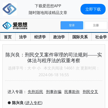
下载爱思想APP
立即下载
随时随地阅读精品文章
登录
注册
首页
法学
经济学
政治学
国际关系
社会学
陈兴良：刑民交叉案件审理的司法规则——实
体法与程序法的双重考察
选择字号：
大
中
小
本文共阅读 14661 次 更新时间：
2024-06-18 16:55
进入专题：
先刑后民
刑事诈骗
民事欺诈
刑民交叉
●
陈兴良
(
进入专栏
)