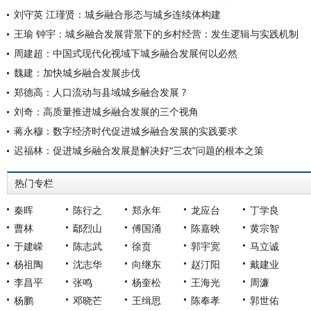
刘守英 江瑾贤：城乡融合形态与城乡连续体构建
王瑜 钟宇：城乡融合发展背景下的乡村经营：发生逻辑与实践机制
周建超：中国式现代化视域下城乡融合发展何以必然
魏建：加快城乡融合发展步伐
郑德高：人口流动与县域城乡融合发展 ?
刘奇：高质量推进城乡融合发展的三个视角
蒋永穆：数字经济时代促进城乡融合发展的实践要求
迟福林：促进城乡融合发展是解决好“三农”问题的根本之策
热门专栏
秦晖
陈行之
郑永年
龙应台
丁学良
曹林
鄢烈山
傅国涌
陈嘉映
黄宗智
于建嵘
陈志武
徐贲
郭宇宽
马立诚
杨祖陶
沈志华
向继东
赵汀阳
戴建业
李昌平
张鸣
杨奎松
王海光
周濂
杨鹏
邓晓芒
王缉思
陈奉孝
郭世佑