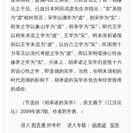
论之于后。已故日本冈田武彦先生亦指出：“实”系指
与“虚”相对而言；宋学以佛学为“虚”，则宋学为“实”；
程朱之学以象山学为“虚”，程朱学为“实”；明代王学
以程朱末流之学为“虚”，王学为“实”。明末清初诸儒
则以王学末流为“虚”，以自己之学为“实”；民国熊十
力等又以清代考据之学为“虚”，而以宋明儒身心性命
修养之学为“实”。大体上，胡承诺之实学仍是熊十力
所说心性之学，即道德的实学。当然，在明末清初的
时代思潮的影响下，胡承诺的实学亦包含有经世致用
的成份。
（节选自《胡承诺的实学》，原文载于《江汉论
坛》2009年第7期。作者郭齐勇。）
进入
郭齐勇
的专栏 进入专题：
胡承诺
实学