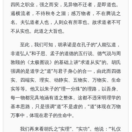
四民之职业，强之而安，见异物不迁者，是即道也。
遏横流者，不待秋冬之涸；感万物者，不在腾说之
名。夫弘道者人也，人则众有所萃也。故求道者不可
不从实也。此道之大旨也。
至此，我们可知，胡承诺是在孔子的“人能弘道，
非道弘人”和子思、孟子的道德的五行说、德气说与周
敦颐的《太极图说》的基础上讲“求道从实”的。胡氏
强调的是道学之“道”与君子身心的合一，由此而四德
实、四端实、理实、动静实、五物实、万物实、生命
实等等。他又以朱子的“理一分殊”的理路，以吾身、
每一物都完具地涵有道之整体。这都不违宋明理学的
基本思路，只是强调“道”不是虚的，“道”体现在万物
万事中，体现在君子的生命中。
我们再来看胡氏之“实理”、“实功”。他说：“‘礼仪