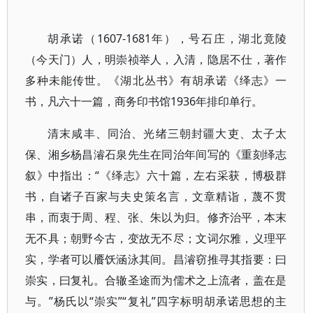
胡承诺（1607-1681年），号石庄，湖北竟陵
（今天门）人，明崇祯举人，入清，隐居不仕，著作
多种未能传世。《湖北丛书》有胡承诺《绎志》一
书，凡六十一篇，商务印书馆1936年排印单行。
清末咸丰、同治、光绪三朝封疆大吏、太子太
保、湘乡杨昌濬石泉先生在同治年间写的《重刻绎志
叙》中指出：“《绎志》六十篇，左右采获，博极群
书，自诸子百家与夫史策名言，文章精诣，蔑不贯
串，而衷于周、程、张、朱以为归。修齐治平，本末
无不具；朝野今古，变故无不尽；文词尔雅，义理平
实，学者可以餍饫涵泳其间。昌濬窃推寻其指要：曰
崇实，曰复礼。合辙圣途而为儒术之上流者，盖在是
与。”杨氏以“崇实”“复礼”四字标明胡承诺思想的主