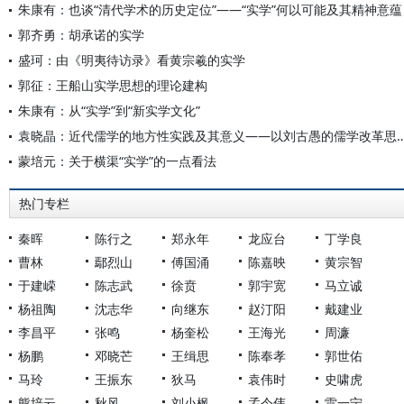
朱康有：也谈“清代学术的历史定位”——“实学”何以可能及其精神意蕴
郭齐勇：胡承诺的实学
盛珂：由《明夷待访录》看黄宗羲的实学
郭征：王船山实学思想的理论建构
朱康有：从“实学”到“新实学文化”
袁晓晶：近代儒学的地方性实践及其意义——以刘古愚
蒙培元：关于横渠“实学”的一点看法
热门专栏
秦晖
陈行之
郑永年
龙应台
丁学良
曹林
鄢烈山
傅国涌
陈嘉映
黄宗智
于建嵘
陈志武
徐贲
郭宇宽
马立诚
杨祖陶
沈志华
向继东
赵汀阳
戴建业
李昌平
张鸣
杨奎松
王海光
周濂
杨鹏
邓晓芒
王缉思
陈奉孝
郭世佑
马玲
王振东
狄马
袁伟时
史啸虎
熊培云
秋风
刘小枫
孟令伟
雷一宁