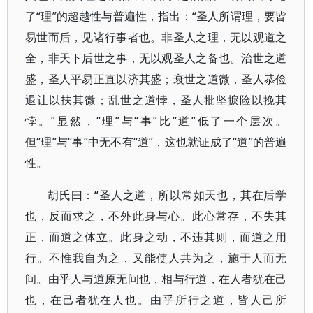
了“理”的超越性与普遍性，指出：“圣人所谓理，要皆
易世而后，见诸行事者也。非圣人之理，无以观道之
全，非天下后世之事，无以观圣人之备也。治世之道
盛，圣人平易正直以济其盛；衰世之道微，圣人恭俭
退让以扶其微；乱世之道悖，圣人批坚捩险以挽其
悖。”显然，“理”与“事”比“道”低了一个层次。
但“理”与“事”中无不有“道”，这也就证成了“道”的普遍
性。
胡氏曰：“圣人之道，所以常如天也，其在后学
也，反而求之，不外此身与心。此心常存，不失其
正，而道之体立。此身之动，不违其则，而道之用
行。不惟我自为之，又能使人共为之，施于人而无
间。由乎人与道原无间也，相与行道，在人者犹在己
也，在己者犹在人也。由乎所行之道，皆人己所