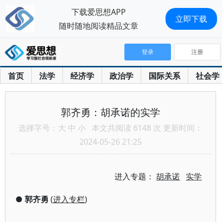
下载爱思想APP
立即下载
随时随地阅读精品文章
登录
注册
首页
法学
经济学
政治学
国际关系
社会学
郭齐勇：胡承诺的实学
选择字号：
大
中
小
本文共阅读 6148 次 更新时间：
2024-05-26 21:25
进入专题：
胡承诺
实学
●
郭齐勇
(
进入专栏
)