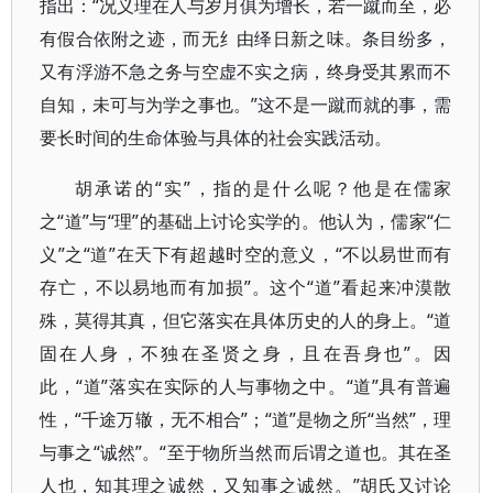
指出：“况义理在人与岁月俱为增长，若一蹴而至，必
有假合依附之迹，而无纟由绎日新之味。条目纷多，
又有浮游不急之务与空虚不实之病，终身受其累而不
自知，未可与为学之事也。”这不是一蹴而就的事，需
要长时间的生命体验与具体的社会实践活动。
胡承诺的“实”，指的是什么呢？他是在儒家
之“道”与“理”的基础上讨论实学的。他认为，儒家“仁
义”之“道”在天下有超越时空的意义，“不以易世而有
存亡，不以易地而有加损”。这个“道”看起来冲漠散
殊，莫得其真，但它落实在具体历史的人的身上。“道
固在人身，不独在圣贤之身，且在吾身也”。因
此，“道”落实在实际的人与事物之中。“道”具有普遍
性，“千途万辙，无不相合”；“道”是物之所“当然”，理
与事之“诚然”。“至于物所当然而后谓之道也。其在圣
人也，知其理之诚然，又知事之诚然。”胡氏又讨论