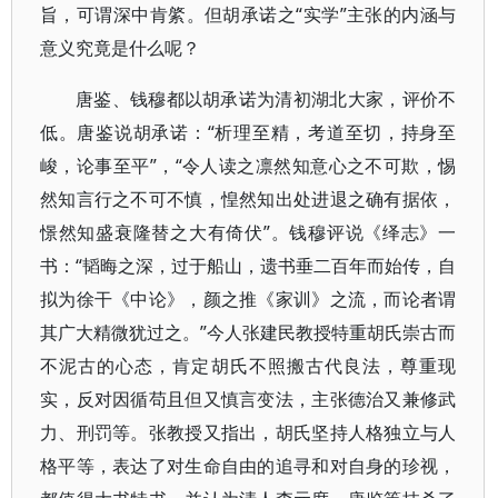
旨，可谓深中肯綮。但胡承诺之“实学”主张的内涵与
意义究竟是什么呢？
唐鉴、钱穆都以胡承诺为清初湖北大家，评价不
低。唐鉴说胡承诺：“析理至精，考道至切，持身至
峻，论事至平”，“令人读之凛然知意心之不可欺，惕
然知言行之不可不慎，惶然知出处进退之确有据依，
憬然知盛衰隆替之大有倚伏”。钱穆评说《绎志》一
书：“韬晦之深，过于船山，遗书垂二百年而始传，自
拟为徐干《中论》，颜之推《家训》之流，而论者谓
其广大精微犹过之。”今人张建民教授特重胡氏崇古而
不泥古的心态，肯定胡氏不照搬古代良法，尊重现
实，反对因循苟且但又慎言变法，主张德治又兼修武
力、刑罚等。张教授又指出，胡氏坚持人格独立与人
格平等，表达了对生命自由的追寻和对自身的珍视，