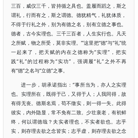
三百，威仪三千，皆持循之具也。盖履而蹈之，斯之
谓礼，行而有之，斯之谓德。德犹精气，礼犹体质，
不得于行礼之外，别为有德之名，别有立德之事也。
德者，古今实理也。三千三百者，人生实行也。凡天
之所赋，物之所受，莫非实理。’”这里把“德”与“礼”统
一起来了，把天赋的内在之德称为“实理”，把实
践“礼”的过程称为“实功”，强调履“礼”之外不再
有“德”之名与“立德”之事。
进一步，胡承诺指出：“事所当为，亦人之实理
也。实理所在，既得于己，又得于人；人我同得，故
有得无丧。德斯名焉，苟不徵实，则一得一失。此得
彼实，内外隐显，常不免有二致。少壮衰老，有初鲜
终，何以谓德哉？夫实者理也，不实者欲也。志乎
实，则存理去欲之念皆实；志乎虚，则存理去欲之念