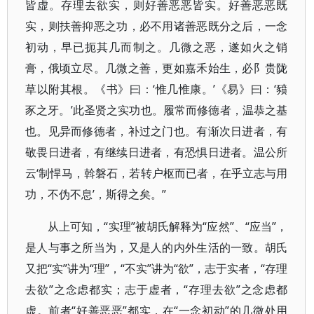
皆虚。存理去欲实，则好善恶恶皆实。好善恶恶既
实，则扶善抑恶之功，必不用诸善恶既分之后，一念
初动，早已扼其几而制之。几微之恶，遂如火之销
膏，俄顷立尽。几微之善，更如嘉禾始生，必阝贵陇
草以附其根。《书》曰：‘惟几惟康。’《易》曰：‘豮
豕之牙。’此圣贤之实功也。履常而修德者，温恭之基
也。见异而修德者，补过之门也。有渐次日进者，有
敬畏日进者，有继续日进者，有恐惧日进者。温公所
云‘制悍马，斡磐石，若转户枢而已者，在乎立志与用
功，不伪不息’，斯得之矣。”
从上可知，“实理”被胡氏解释为“应然”、“应当”，
是人与事之所当为，又是人的内外生活的一致。胡氏
又把“实”讲为“理”，“不实”讲为“欲”，志于实者，“存理
去欲”之念虑都实；志于虚者，“存理去欲”之念虑都
虚。前者“好善恶恶”都实，在“一念初动”的几微处用