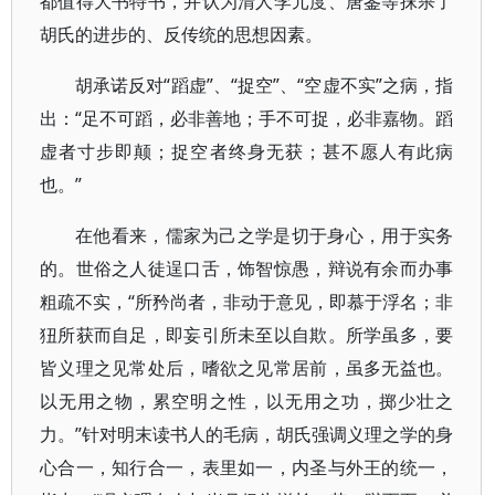
都值得大书特书，并认为清人李元度、唐鉴等抹杀了
胡氏的进步的、反传统的思想因素。
胡承诺反对“蹈虚”、“捉空”、“空虚不实”之病，指
出：“足不可蹈，必非善地；手不可捉，必非嘉物。蹈
虚者寸步即颠；捉空者终身无获；甚不愿人有此病
也。”
在他看来，儒家为己之学是切于身心，用于实务
的。世俗之人徒逞口舌，饰智惊愚，辩说有余而办事
粗疏不实，“所矜尚者，非动于意见，即慕于浮名；非
狃所获而自足，即妄引所未至以自欺。所学虽多，要
皆义理之见常处后，嗜欲之见常居前，虽多无益也。
以无用之物，累空明之性，以无用之功，掷少壮之
力。”针对明末读书人的毛病，胡氏强调义理之学的身
心合一，知行合一，表里如一，内圣与外王的统一，