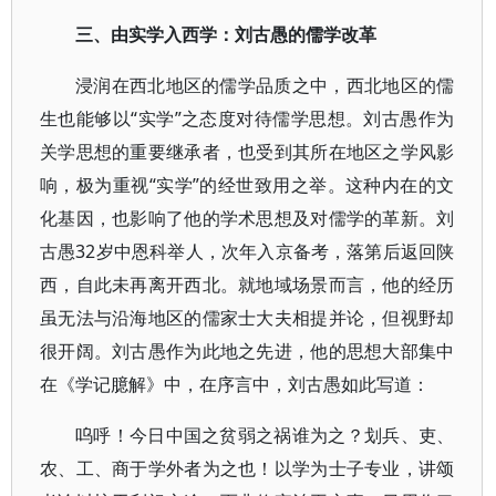
三、由实学入西学：刘古愚的儒学改革
浸润在西北地区的儒学品质之中，西北地区的儒
生也能够以“实学”之态度对待儒学思想。刘古愚作为
关学思想的重要继承者，也受到其所在地区之学风影
响，极为重视“实学”的经世致用之举。这种内在的文
化基因，也影响了他的学术思想及对儒学的革新。刘
古愚32岁中恩科举人，次年入京备考，落第后返回陕
西，自此未再离开西北。就地域场景而言，他的经历
虽无法与沿海地区的儒家士大夫相提并论，但视野却
很开阔。刘古愚作为此地之先进，他的思想大部集中
在《学记臆解》中，在序言中，刘古愚如此写道：
呜呼！今日中国之贫弱之祸谁为之？划兵、吏、
农、工、商于学外者为之也！以学为士子专业，讲颂