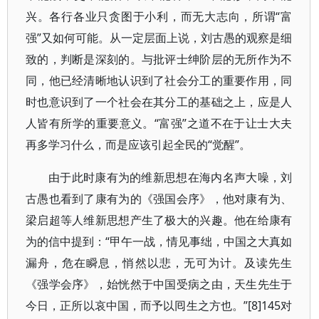
兴。各行各业只贪图于小利，而无大志向，所谓“富
强”又如何可能。从一定层面上说，刘古愚的观察是细
致的，判断是深刻的。与批评士绅阶层的无所作为不
同，他已经清晰地认识到了社会分工的重要作用，同
时也意识到了一个社会在其分工的基础之上，应是人
人皆有所学的重要意义。“富强”之道不在于让士大夫
再多学习什么，而是应该引起全民的“觉醒”。
由于此时康有为的维新思想在海内名声大噪，刘
古愚也看到了康有为的《强国会序》，他对康有为、
梁启超等人维新思想产生了极大的兴趣。他在给康有
为的信中提到：“甲午一战，情见事绌，中国之大真如
漏舟，危在瞬息，悄然以悲，无可为计。及读先生
《强学会序》，始恍然于中国受病之由，天生先生于
今日，正所以哀中国，而予以囘生之方也。”[8]145对