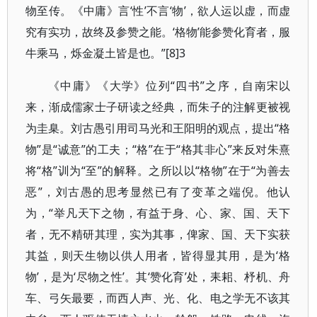
物至传。《中庸》言‘性’不言‘物’，欲人运以虚，而虚
究有实功，故终及参赞之能。‘格物’能参赞化育者，服
牛乘马，烁金凝土皆是也。”[8]3
《中庸》《大学》位列“四书”之序，自南宋以
来，渐成儒家士子研读之经典，而朱子的注解更被视
为圭臬。刘古愚引用司马光和王阳明的观点，提出“格
物”是“诚意”的工夫；“格”在于“格其非心”来反对朱熹
将“格”训为“至”的解释。之所以以“格物”在于“为善去
恶”，刘古愚的思考显然已有了变革之端倪。他认
为，“举凡天下之物，有益于身、心、家、国、天下
者，无不精研其理，实为其事，俾家、国、天下实获
其益，则天生物以供人用者，皆得显其用，是为‘格
物’，是为‘尽物之性’。其‘赞化育’处，耒耜、杼机、舟
车、弓矢最要，而西人声、光、化、电之学无不该其