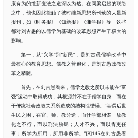
康有为的维新变法之道深以为然。在同梁启超的联络
之中，他也因此接触了彼时维新思想所刊载的大量新
报刊，如《时务报》《知新报》《湘学报》等，这些
都对刘古愚的以儒学为基础的改革思想产生了极大的
影响。
第一，从“兴学”到“新民”，是刘古愚儒学改革中
最核心的教育思想。儒教之普遍化，是刘古愚政教改
革之精髓。
首先，在刘古愚看来，儒学之教之所以未能在“富
强”运动中取得成功，其根源并不在于儒学自身，而在
于传统社会政教关系所造成的结构性错误。“尝谓后世
生民之困，在官、师、教分途，而仕学部相谋，故教
化之不行，而以刑法胁民；人才不兴，而以胥吏任
事；所学为所用，所用非所学。”[8]145在刘古愚看