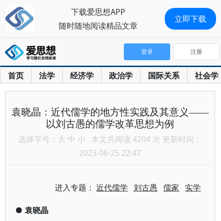
下载爱思想APP
立即下载
随时随地阅读精品文章
登录
注册
首页
法学
经济学
政治学
国际关系
社会学
袁晓晶：近代儒学的地方性实践及其意义——
以刘古愚的儒学改革思想为例
选择字号：
大
中
小
本文共阅读 4204 次 更新时间：
2023-06-25 22:47
进入专题：
近代儒学
刘古愚
儒家
实学
●
袁晓晶