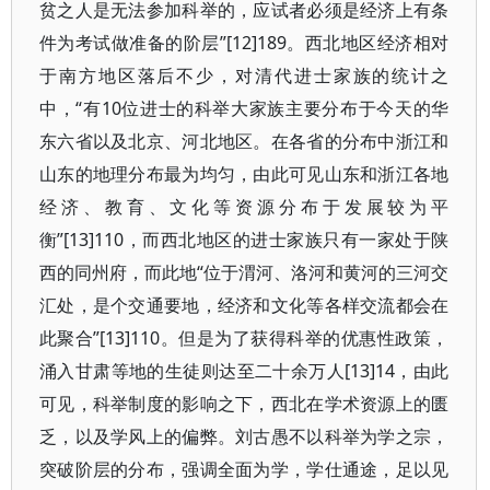
贫之人是无法参加科举的，应试者必须是经济上有条
件为考试做准备的阶层”[12]189。西北地区经济相对
于南方地区落后不少，对清代进士家族的统计之
中，“有10位进士的科举大家族主要分布于今天的华
东六省以及北京、河北地区。在各省的分布中浙江和
山东的地理分布最为均匀，由此可见山东和浙江各地
经济、教育、文化等资源分布于发展较为平
衡”[13]110，而西北地区的进士家族只有一家处于陕
西的同州府，而此地“位于渭河、洛河和黄河的三河交
汇处，是个交通要地，经济和文化等各样交流都会在
此聚合”[13]110。但是为了获得科举的优惠性政策，
涌入甘肃等地的生徒则达至二十余万人[13]14，由此
可见，科举制度的影响之下，西北在学术资源上的匮
乏，以及学风上的偏弊。刘古愚不以科举为学之宗，
突破阶层的分布，强调全面为学，学仕通途，足以见