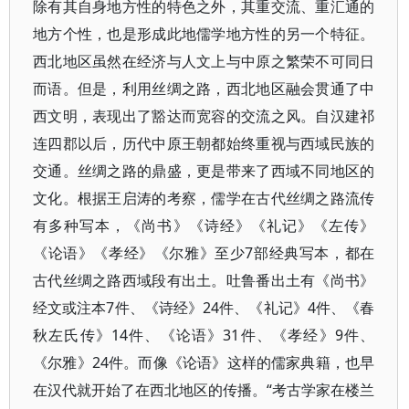
除有其自身地方性的特色之外，其重交流、重汇通的
地方个性，也是形成此地儒学地方性的另一个特征。
西北地区虽然在经济与人文上与中原之繁荣不可同日
而语。但是，利用丝绸之路，西北地区融会贯通了中
西文明，表现出了豁达而宽容的交流之风。自汉建祁
连四郡以后，历代中原王朝都始终重视与西域民族的
交通。丝绸之路的鼎盛，更是带来了西域不同地区的
文化。根据王启涛的考察，儒学在古代丝绸之路流传
有多种写本，《尚书》《诗经》《礼记》《左传》
《论语》《孝经》《尔雅》至少7部经典写本，都在
古代丝绸之路西域段有出土。吐鲁番出土有《尚书》
经文或注本7件、《诗经》24件、《礼记》4件、《春
秋左氏传》14件、《论语》31件、《孝经》9件、
《尔雅》24件。而像《论语》这样的儒家典籍，也早
在汉代就开始了在西北地区的传播。“考古学家在楼兰