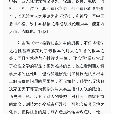
中矣。西人驱使无情之水火、轮船、铁路、电线、汽
机、照相、传声，真夺造化之奇；然夺造化而参赞化
也，若无益生人之用则为奇巧淫技，愈神异，吾中国
愈可不格。故中国‘格物’之学必须以伦理为本，能兼西
人而无流弊也。”[8]21
刘古愚《大学格致知说》中的思想，不仅将儒学
之心性基础落实到了最根本的对人之生意的根本之
处，而且将格物与心性连为一体，用“实学”最终实现
了心性之学的彰显；更为难得的是，他在看到西方科
学技术的益处时，也冷静地察觉到了科技无法从根本
上解决价值问题的局限性，不仅如此，科学也无法解
决家国天下等更为复杂的与人类生活相关联的政治、
历史等问题。没有了对人的关照，对社会、国家有益
的意义，则技术会变成奇巧淫技，可能会反噬天地之
化育。值得注意的是，刘古愚提出这些观点时，他并