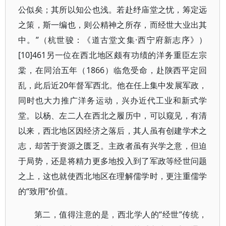
公似矣；其所以知公也浅。若赴纾庙堂之忧，筹定远
之策，斯一编也，则公精神之所存，而经世大业出其
中。”（杭世骏：《道古堂文集·西宁府新志序》）
[10]461另一位在西北地区颇有功绩的洋务重臣左宗
棠，在同治五年（1866）临危受命，赴陕西平定回
乱，此后近20年督军西北。他在任上集中发展军政，
同时也大力推广洋务运动，兴办近代工业和新式学
堂。以杨、左二人在西北之履历中，可以窥见，有清
以来，西北地区因经济之落后，其人虽有创建学术之
志，却苦于资源之匮乏。主政者虽有兴学之意，但迫
于局势，还是将精力更多地投入到了军政等经世问题
之上，这也就使西北地区在理解儒学时，更注重儒学
的“致用”价值。
第二，值得注意的是，西北学人的“经世”传统，