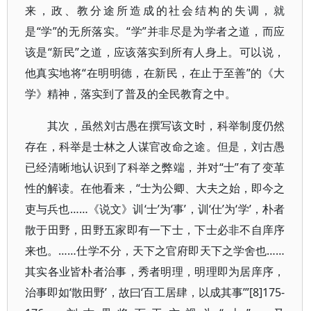
来，政、教分途所造成的社会结构的失调，就
是“学”的无所落实。“学”并非尽是为学者之道，而应
该是“新民”之道，应该落实到所有人身上。可以说，
他真实地将“在明明德，在新民，在止于至善”的《大
学》精神，落实到了普及的全民教育之中。
其次，虽然刘古愚在撰写该文时，科举制度仍然
存在，科举是士林之人谋官改命之途。但是，刘古愚
已经清晰地认识到了科举之弊端，并对“士”有了变革
性的解读。在他看来，“士为公卿、大夫之始，即今之
吏与兵也……《说文》训‘士’为‘事’，训‘仕’为‘学’，朴者
散于田野，田野五家即有一下士，下士必非不自庠序
来也。……仕学不分，天下之官府即天下之学舍也……
其实各业皆朴者治事，秀者明理，明理即为居庠序，
治事即如‘散田野’，故曰‘百工居肆，以成其事’”[8]175-