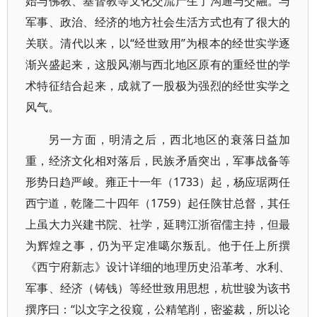
始与佛教、基督教等文化交流产生了沟通与交融。与
军事、政治、经济的地方社会生活方式也有了很大的
关联。清代以来，以“经世致用”为根本的经世实学逐
渐兴盛起来，这股风潮与西北地区原有的重经世的学
术特征结合起来，成就了一股极为强烈的经世实学之
风气。
另一方面，明清之后，西北地区的衰落日益加
重，经济文化相对落后，民族矛盾突出，军事战备等
形势日趋严峻。雍正十一年（1733）起，杨应琚两任
西宁道，乾隆二十四年（1759）起任陕甘总督，其任
上虽大力兴建书院、社学，延聘江浙宿儒主持，但最
为辉煌之事，仍为平定准噶尔叛乱。他于任上所撰
《西宁府新志》设计详细的地理历史沿革考、水利、
军事、经济（铸钱）等经世致用思想，杭世骏为该书
撰序曰：“以文字之役窥，公精笔削，密鉴裁，所以论