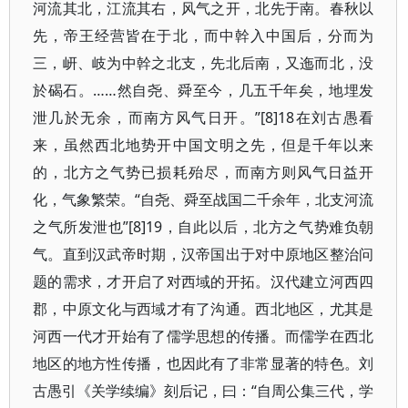
河流其北，江流其右，风气之开，北先于南。春秋以
先，帝王经营皆在于北，而中幹入中国后，分而为
三，岍、岐为中幹之北支，先北后南，又迤而北，没
於碣石。……然自尧、舜至今，几五千年矣，地埋发
泄几於无余，而南方风气日开。”[8]18在刘古愚看
来，虽然西北地势开中国文明之先，但是千年以来
的，北方之气势已损耗殆尽，而南方则风气日益开
化，气象繁荣。“自尧、舜至战国二千余年，北支河流
之气所发泄也”[8]19，自此以后，北方之气势难负朝
气。直到汉武帝时期，汉帝国出于对中原地区整治问
题的需求，才开启了对西域的开拓。汉代建立河西四
郡，中原文化与西域才有了沟通。西北地区，尤其是
河西一代才开始有了儒学思想的传播。而儒学在西北
地区的地方性传播，也因此有了非常显著的特色。刘
古愚引《关学续编》刻后记，曰：“自周公集三代，学