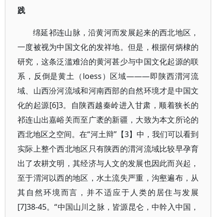
践
绵延祁连山脉，沿黄河而发展起来的西北地区，
一度被视为中国文化的发祥地。但是，根据何炳棣的
研究，这条泛滥难治的黄河甚少与中国文化起源的联
系，反倒是黄土（loess）区域———即陕西渭河流
域、山西汾河流域和河南西部的自然环境才是中国文
化的起源[6]3。自陕西越秦岭进入甘肃，顺着狭长的
祁连山出嘉峪关而至广袤的新疆，大致为本文所论的
西北地区之空间。在“河土辩”【3】中，我们可以看到
实际上整个西北地区只有陕西的渭河流域比较早孕育
出了农耕文明，其经济与人文的发展也因此而兴起，
至于渭河以西的地区，水土流失严重，沟壑遍布，从
其自然环境而言，并不适应于人类的居住与发展
[7]38-45。“中国山川之脉，皆源昆仑，中幹入中国，