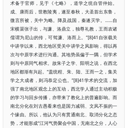
术备于官师，见于《七略》，道学之统自管仲始。
成、康而后，世教陵夷，遂至春秋，大圣首出东鲁，
微言所被，关中为略。降及战国，秦遂灭学。……自
宋横渠张子出，与濂、洛鼎立，独尊礼教，王而农诸
儒谓为尼山的传，可驾濂、洛而上。”[8]41自张载关
中讲学以来，西北地区受关中讲学之风影响，得以再
次与中原学术进行沟通。其地势虽偏于一隅，但学术
则与中原同气相求。故朱子之学、阳明之说，在西北
地区都渐有兴起。“盖统程、朱、陆、王而一之，集关
学之大成者，则冯恭定公也。”[8]41学术的交流，加
强了南北地区观念上的互动，西北学人通过主动积极
的学习与回乡传播，亦带来了教化上的普遍影响。而
南北分化在刘古愚看来也是国力减弱、文风不振的一
个缘由。所以，他认为只有贯通南北、取消分化之态
势，才能形成“江河气势聚会中国，无南北之分，人心