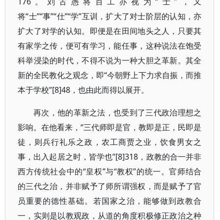
176。刘古愚将百工亦视为“士”，又
将“士”“事”“仕”“学”互训，扩大了对士阶层的认知，亦
扩大了对学的认知。即便是在田间地头之人，只要其
有家学之传，便可有学习，能任事，这种说法在饱受
科举浸染的时代，不得不说为一种大胆之革新。其全
新的全民教化之观念，即“今朝野上下力求自振，而推
本于学校”[8]48，也由此而得以展开。
再次，他的革新之法，也受到了三代政治理想之
影响。在他看来，“三代师即是官，教即是正，民即是
徒，则兵行礼乐之政，农工商贾之业，饮食男女之
事，出入起居之时，皆学也”[8]318，政教的合一并非
西方传统社会中的“皇权”与“教权”的统一。官师结合
的三代之治，并非赋予了师所谓强权，而是赋予了官
员重要的德性基础。若国家之治，能够做到政教合
一，实则是以教观政，从道的角度积极修正政治之种