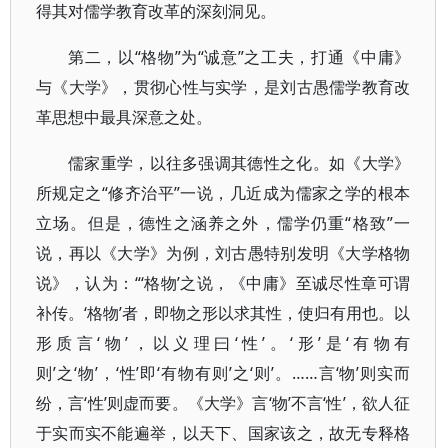
得其对儒学教育改革的深刻洞见。
第二，以“格物”为“诚意”之工夫，打通《中庸》
与《大学》，贯彻心性与实学，是刘古愚儒学教育改
革思想中最具深意之处。
儒家重学，以往多强调其德性之化。如《大学》
所规定之“修齐治平”一说，几近成为儒家之学的根本
立场。但是，德性之涵养之外，儒学仍重“格致”一
说，再以《大学》为例，刘古愚特别发明《大学格物
说》，认为：“‘格物’之说，《中庸》至诚尽性章可谓
补传。‘格物’者，即物之形以求其性，使归有用也。以
形质言‘物’，以义理曰‘性’。‘形’是‘有物有
则’之‘物’，‘性’即‘有物有则’之‘则’。……言‘物’则实而
纷，言‘性’则虚而要。《大学》言‘物’不言‘性’，欲人征
于实而实不能遍举，以天下、国家该之，故无专释格