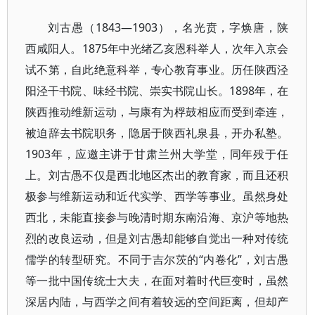
刘古愚（1843—1903），名光贲，字焕唐，陕
西咸阳人。1875年中光绪乙亥恩科举人，次年入京会
试不第，自此绝意科举，专心教育事业。历任陕西泾
阳泾干书院、味经书院、崇实书院山长。1898年，在
陕西推动维新运动，与康有为桴鼓相应而受到牵连，
被迫辞去书院职务，隐居于陕西礼泉县，开办私塾。
1903年，应邀主讲于甘肃兰州大学堂，同年殁于任
上。刘古愚不仅是西北地区杰出的教育家，而且还积
极参与维新运动和近代实学、西学等事业。虽然身处
西北，未能直接参与晚清时期东南沿海、京沪等地热
烈的改良运动，但是刘古愚却能够自觉出一种对传统
儒学的转型研究。不同于吉尔茨的“内卷化”，刘古愚
等一批中国传统士大夫，在面对着时代巨变时，虽然
深居内陆，与西学之间有着较远的空间距离，但却产