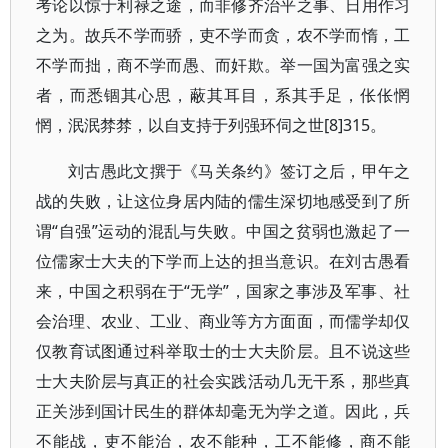
考论以惊于利禄之途，而非修齐治平之事、日用作习
之为。故兵不学而骄，吏不学而贪，农不学而惰，工
不学而拙，商不学而愚、而奸欺。举一国为富强之实
者，而悉锢其心思，蔽其耳目，系其手足，伥伥惘
惘，泯泯棼棼，以自支持于列强环伺之世[8]315。
刘古愚此文撰于《马关条约》签订之后，甲午之
战的失败，让这位身居内陆的儒生深切地感受到了所
谓“自强”运动的混乱与失败。中国之贫弱也激起了一
位儒家士大夫的下学而上达的担当意识。在刘古愚看
来，中国之积弱在于“无学”，国家之事涉及军事、社
会治理、农业、工业、商业等方方面面，而儒学却仅
仅教育试图通过科举取士的士大夫阶层。且不说这些
士大夫阶层与真正的社会实践活动几无干系，那些真
正关涉到国计民生的群体却毫无为学之道。因此，兵
不能战，吏不能治，农不能种，工不能修，商不能