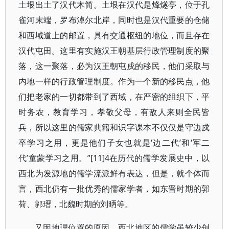
土垠出土了汉代木简。土垠在汉代是烽燧亭，位于孔
雀河末端，罗布淖尔北岸，同时也是汉代重要的仓储
和西域道上的邮置，具有交通枢纽的地位，而且存在
汉代屯田。这里有实施汉王朝基层行政管理制度的聚
落，这一聚落，必为汉王朝屯戍的移民，他们采取与
内地一样的行政管理制度。作为一个新的移民点，他
们把老家的一切都带到了西域，在严密的组织下，平
时务农，教育学习，孝敬父母，有敌人来则全民皆
兵，所以这里的儒家典籍和识字课本不仅仅是守边戍
卒学习之用，更是他们子女也就是‘边二代’和‘军二
代’童蒙学习之用。”[11]4在历代的儒学发展史中，以
西北为发源地的儒学流派鲜有表达，但是，就个体而
言，西北仍有一批优秀的儒家学者，如东晋时期的郭
荷、郭瑨，北魏时期的刘昞等。
又因地理位置的原因，西北地区的儒学虽较少创