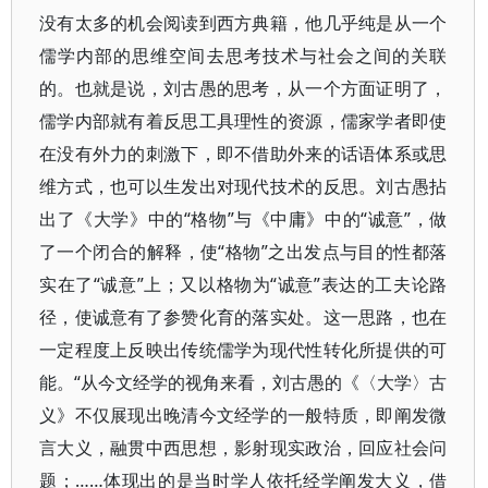
没有太多的机会阅读到西方典籍，他几乎纯是从一个
儒学内部的思维空间去思考技术与社会之间的关联
的。也就是说，刘古愚的思考，从一个方面证明了，
儒学内部就有着反思工具理性的资源，儒家学者即使
在没有外力的刺激下，即不借助外来的话语体系或思
维方式，也可以生发出对现代技术的反思。刘古愚拈
出了《大学》中的“格物”与《中庸》中的“诚意”，做
了一个闭合的解释，使“格物”之出发点与目的性都落
实在了“诚意”上；又以格物为“诚意”表达的工夫论路
径，使诚意有了参赞化育的落实处。这一思路，也在
一定程度上反映出传统儒学为现代性转化所提供的可
能。“从今文经学的视角来看，刘古愚的《〈大学〉古
义》不仅展现出晚清今文经学的一般特质，即阐发微
言大义，融贯中西思想，影射现实政治，回应社会问
题；……体现出的是当时学人依托经学阐发大义，借