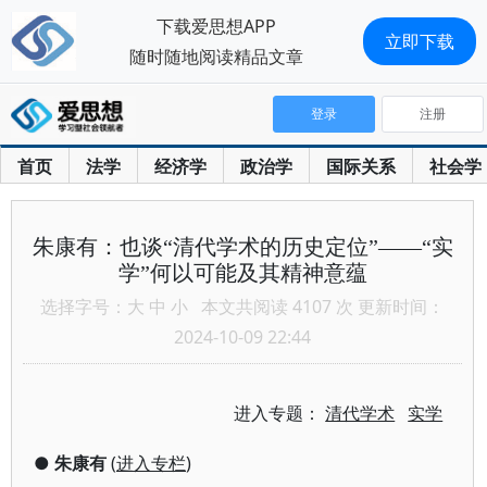
下载爱思想APP
立即下载
随时随地阅读精品文章
登录
注册
首页
法学
经济学
政治学
国际关系
社会学
朱康有：也谈“清代学术的历史定位”——“实
学”何以可能及其精神意蕴
选择字号：
大
中
小
本文共阅读 4107 次 更新时间：
2024-10-09 22:44
进入专题：
清代学术
实学
●
朱康有
(
进入专栏
)