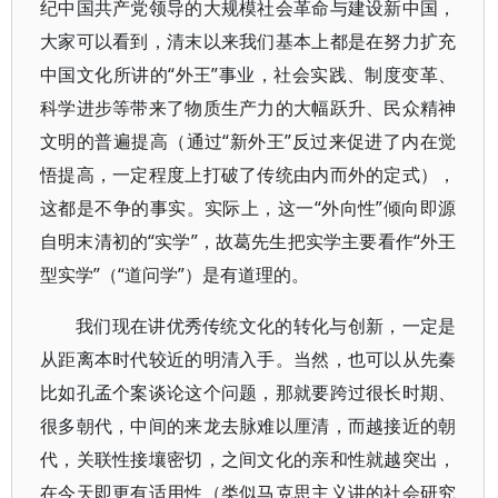
纪中国共产党领导的大规模社会革命与建设新中国，
大家可以看到，清末以来我们基本上都是在努力扩充
中国文化所讲的“外王”事业，社会实践、制度变革、
科学进步等带来了物质生产力的大幅跃升、民众精神
文明的普遍提高（通过“新外王”反过来促进了内在觉
悟提高，一定程度上打破了传统由内而外的定式），
这都是不争的事实。实际上，这一“外向性”倾向即源
自明末清初的“实学”，故葛先生把实学主要看作“外王
型实学”（“道问学”）是有道理的。
我们现在讲优秀传统文化的转化与创新，一定是
从距离本时代较近的明清入手。当然，也可以从先秦
比如孔孟个案谈论这个问题，那就要跨过很长时期、
很多朝代，中间的来龙去脉难以厘清，而越接近的朝
代，关联性接壤密切，之间文化的亲和性就越突出，
在今天即更有适用性（类似马克思主义讲的社会研究