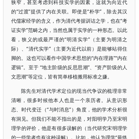
狭窄，甚至考虑到科技实学的因素，这就为向近代
的“过渡”提供了内在关联。即使是“朴学”，除去其汉
代儒家经学的含义，作为清代考据训诂之学，也在“考
证实学”范畴之内，当然也属于实学的一种形态。以此
看，狭义的或最严谨的“明清实学”（主要为明清之
际）、“清代实学”（主要为近代以前）是能够站得住
脚的。这也可以看作中国学术思想的“内在理路”“内在
逻辑”。至于 “地主阶级的反思思潮”、“资产阶级的人
文思潮”等定位，皆有简单移植搬用标准之嫌。
陈先生对清代学术定位的现当代争议的梳理非常
清晰，很多时候他本人也是一个亲历者。从意识形
态、时代变迁（“与时消息”）角度，他的学术分析很
有洞见。但我们不能不指出的是，对阳明学乃至宋明
理学的评价，他是有很多误解的（当代研究宋明理学
的一些学者也有这种误解）。比如，他认为理学“最终