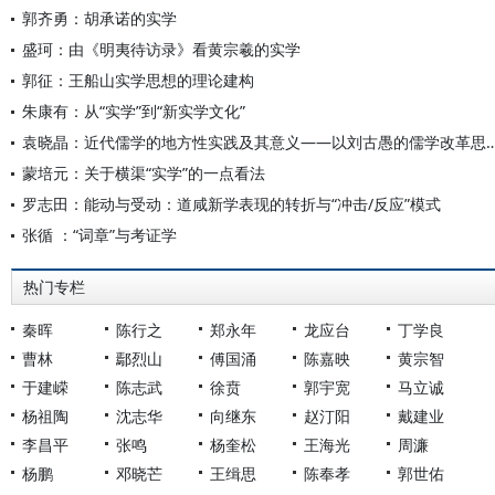
郭齐勇：胡承诺的实学
盛珂：由《明夷待访录》看黄宗羲的实学
郭征：王船山实学思想的理论建构
朱康有：从“实学”到“新实学文化”
袁晓晶：近代儒学的地方性实践及其意义——以刘古愚
蒙培元：关于横渠“实学”的一点看法
罗志田：能动与受动：道咸新学表现的转折与“冲击/反应”模式
张循 ：“词章”与考证学
热门专栏
秦晖
陈行之
郑永年
龙应台
丁学良
曹林
鄢烈山
傅国涌
陈嘉映
黄宗智
于建嵘
陈志武
徐贲
郭宇宽
马立诚
杨祖陶
沈志华
向继东
赵汀阳
戴建业
李昌平
张鸣
杨奎松
王海光
周濂
杨鹏
邓晓芒
王缉思
陈奉孝
郭世佑