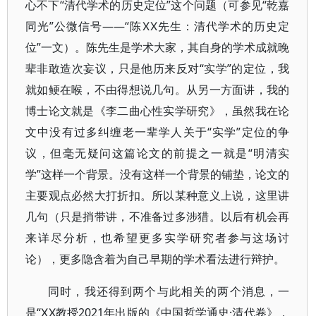
心不下“清代学术的历史定位”这个问题（可参见“乾嘉
同光”公微信号——“陈ⅩⅩ先生：清代学术的历史定
位”一文）。陈先生是学术大家，其自身的学术成就晚
辈非敢造次妄议，只是他历来反对“实学”的定位，我
就如鲠在喉，不由得想说几句。从另一方面讲，我的
博士论文就是《李二曲心性实学研究》，虽然我在论
文中没有过多纠缠老一辈学人关于“实学”定位的争
议，但毫无疑问这篇论文的前提之一就是“明清实
学”这样一个背景。没有这样一个背景的铺垫，论文的
主要观点必然大打折扣。所以某种意义上说，这里讲
几句（只是捎带讲，不准备过多涉猎。以后有机会再
来详尽分析，也希望更多实学研究者参与这场讨
论），更多隐含着为自己早期的学术看法进行辩护。
同时，我还得到两个与此相关的两个消息，一
是“ⅩⅩ教授2021年出版的《中国哲学通史·清代卷》，