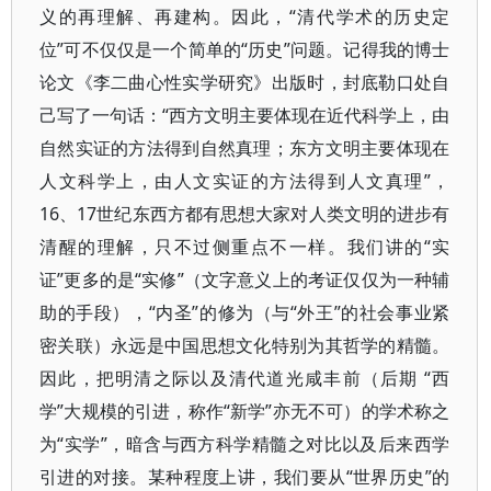
义的再理解、再建构。因此，“清代学术的历史定
位”可不仅仅是一个简单的“历史”问题。记得我的博士
论文《李二曲心性实学研究》出版时，封底勒口处自
己写了一句话：“西方文明主要体现在近代科学上，由
自然实证的方法得到自然真理；东方文明主要体现在
人文科学上，由人文实证的方法得到人文真理”，
16、17世纪东西方都有思想大家对人类文明的进步有
清醒的理解，只不过侧重点不一样。我们讲的“实
证”更多的是“实修”（文字意义上的考证仅仅为一种辅
助的手段），“内圣”的修为（与“外王”的社会事业紧
密关联）永远是中国思想文化特别为其哲学的精髓。
因此，把明清之际以及清代道光咸丰前（后期 “西
学”大规模的引进，称作“新学”亦无不可）的学术称之
为“实学”，暗含与西方科学精髓之对比以及后来西学
引进的对接。某种程度上讲，我们要从“世界历史”的