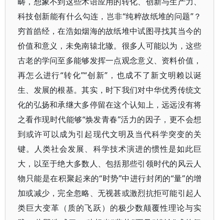
畴，想象不到这些术语应用的转化、创新与生产力、
科技创新能有什么勾连，岂非“纯粹故纸堆的问题”？
穷首皓经，在浩如烟海的故纸堆中试图寻找其当今的
价值和意义，未免南辕北辙。很多人可能以为，这些
古老的学问至多能够发挥一点观念意义、资料价值，
再怎么进行“转化”“创新”，也成不了新文明赖以诞
生、发展的根基。其实，时下我们对中华优秀传统文
化的弘扬和承继大多停留在这个认知上，远远没有将
之看作现时代能够“焕发青春”活力的因子，更不会想
到或许可以成为引起现代文明及当代科学突变的关
键。人类社会发展、科学技术演进的惯性是如此巨
大，以至于绝大多数人、包括那些引领时代的风云人
物只能是在积聚起来的“时势”中进行封闭的“量”的增
加或减少，完全忽略、无视甚或激烈抗拒可能引起人
类巨大变革（质的飞跃）的极少数颠覆性理论与实