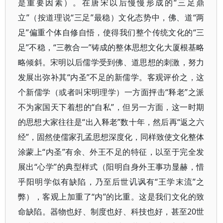
是重要因素）。在唐宋以后慢慢形成的“三足鼎
立”（按道理说“三足”最稳）文化态势中，佛、道“两
足”偏重个体自修自悟，使得我们整个传统文化的“三
足”不稳，“三教合一”铸成的整体思想文化大厦根基略
略倾斜。宋明以后儒学受到佛、道思想的刺激，努力
发展出弥补其“内圣”不足的新儒学。客观评价之，这
个新儒学（或者叫宋明理学）一方面抨击“释老”之派
不为家国天下着想的“自私”，但另一方面，这一时期
的思想大家往往是“出入释老”数十年，然后再“返之六
经”，固然使儒家孔孟思想深度化，同样致使文化整体
涂蒙上“内圣”有余、外王不足的特征，以至于完全发
展出“心学”的典型样式（阳明自身外王事功显赫，惜
乎阳明学似有缺陷，乃至后世讥讽有“王学末流”之
弊），客观上加重了“内”的比重。这是我们文化的致
命缺陷。器物也好、制度也好、科技也好，甚至20世