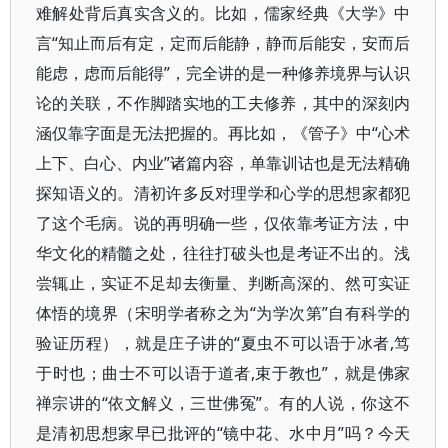
难解处背后真实含义的。比如，儒家经典《大学》中
言“知止而后有定，定而后能静，静而后能安，安而后
能虑，虑而后能得”，完全讲的是一种修养境界与认识
论的关联，不作脚踏实地的工夫修养，其中的深刻内
涵仅靠字面是无法把握的。再比如，《管子》中“心术
上下、白心、内业”诸篇内容，单靠训诂也是无法精确
探知语义的。清初许多反对理学和心学的思想家都犯
了这个毛病。说的再明确一些，仅依靠考证方法，中
华文化的精髓之处，往往打破头也是考证不出的。浅
尝辄止，实证不足却去衡量、判断高深的、然可实证
体悟的境界（宋明学者称之为“为学次第”自有科学的
验证历程），就是庄子讲的“夏虫不可以语于冰者,笃
于时也；曲士不可以语于道者,束于教也”，就是佛家
禅宗讲的“依文解义，三世佛冤”。有的人说，你这不
是清初思想家早已批评的“镜中花、水中月”吗？今天