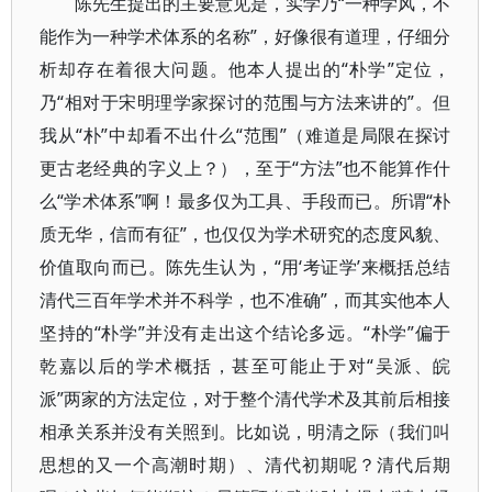
陈先生提出的主要意见是，实学乃“一种学风，不
能作为一种学术体系的名称”，好像很有道理，仔细分
析却存在着很大问题。他本人提出的“朴学”定位，
乃“相对于宋明理学家探讨的范围与方法来讲的”。但
我从“朴”中却看不出什么“范围”（难道是局限在探讨
更古老经典的字义上？），至于“方法”也不能算作什
么“学术体系”啊！最多仅为工具、手段而已。所谓“朴
质无华，信而有征”，也仅仅为学术研究的态度风貌、
价值取向而已。陈先生认为，“用‘考证学’来概括总结
清代三百年学术并不科学，也不准确”，而其实他本人
坚持的“朴学”并没有走出这个结论多远。“朴学”偏于
乾嘉以后的学术概括，甚至可能止于对“吴派、皖
派”两家的方法定位，对于整个清代学术及其前后相接
相承关系并没有关照到。比如说，明清之际（我们叫
思想的又一个高潮时期）、清代初期呢？清代后期