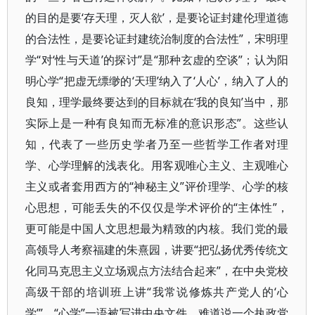
的目的是要‘存天理，灭人欲’，是要论证封建伦理道德
的合法性，是要论证封建统治制度的合法性”，宋明理
学“对‘性与天道’的探讨”是“那种玄虚的空谈”；认为阳
明心学“把虚无缥缈的‘天理’纳入了‘人心’，纳入了人的
良知，理学最终要达到的目标就在‘我的良知’当中，那
实际上是一种有良知而无标准的意识形态”。这些认
知，代表了一些历史学者乃至一些哲学工作者对理
学、心学理解的浅表化。用客观唯心主义、主观唯心
主义或者套用西方的“神秘主义”评价理学、心学的核
心思想，可能丢失的不仅仅是学术评价的“主体性”，
更可能是中国人文思想最为精致的内核。我们党的最
高领导人考察福建的朱熹园，讲要“把弘扬优秀传统文
化同马克思主义立场观点方法结合起来”，在中央党校
高级干部的培训班上讲“我常说修炼共产党人的‘心
学’”，“心学”一语被写进中央文件，难道说一个执政党