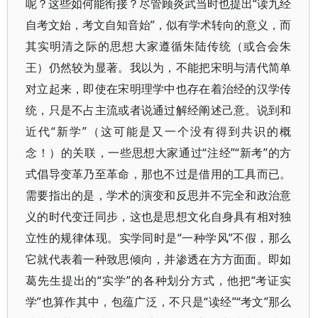
呢？这些如何能衔接？尽管顾炎武当时也提出“读九经
自考文始，考文自知音始”，似有学术转向的意义，而
其实明清之际的思想大家遵循朱陆传统（或合会朱
王）仍然较为显著。我以为，不能把宋明与清代简单
对立起来，即使在宋明理学中也存在着治经的汉学传
统，只是不占主流或者说通过解经阐述己意。说到和
近代“新学”（这可能是又一个没有得到共识的概
念！）的关联，一些思想大家通过“注经”“新考”的方
式倡导变革乃至革命，那也不过是借用的工具而已。
需要指出的是，学术的演变和反思并不完全和政治意
义的时代变迁同步，这也是思想文化自身具有相对独
立性的规律体现。实学同时是“一种学风”不假，那么
它就代表着一种致思倾向，并渗透在方方面面。即如
葛先生提出的“实学”的各种划分方式，他把“考证实
学”也算作其中，包蕴广泛，不只是“读经”“考文”那么