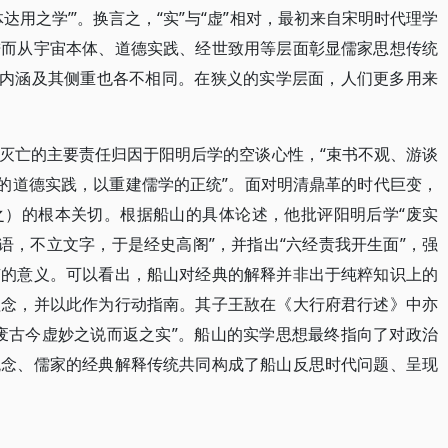
体达用之学’”。换言之，“实”与“虚”相对，最初来自宋明时代理学
进而从宇宙本体、道德实践、经世致用等层面彰显儒家思想传统
”内涵及其侧重也各不相同。在狭义的实学层面，人们更多用来
灭亡的主要责任归因于阳明后学的空谈心性，“束书不观、游谈
实的道德实践，以重建儒学的正统”。面对明清鼎革的时代巨变，
之）的根本关切。根据船山的具体论述，他批评阳明后学“废实
语，不立文字，于是经史高阁”，并指出“六经责我开生面”，强
有的意义。可以看出，船山对经典的解释并非出于纯粹知识上的
理念，并以此作为行动指南。其子王敔在《大行府君行述》中亦
废古今虚妙之说而返之实”。船山的实学思想最终指向了对政治
观念、儒家的经典解释传统共同构成了船山反思时代问题、呈现