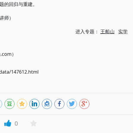
题的回归与重建。
讲师）
进入专题：
王船山
实学
g.com）
ata/147612.html
0