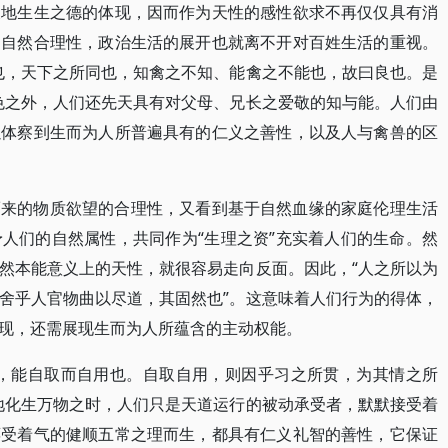
天地生生之德的体现，因而作为天性的感性欲求不再仅仅具有消
了自然合理性，政治生活的展开也就离不开对百姓生活的重视。
也，天下之所同也，知禽之不知、能禽之不能也，故曰良也。是
色之外，人们还先天具有对父母、兄长之爱敬的知与能。人们由
以体察到生而为人所普遍具有的仁义之善性，以及人与禽兽的区
而来的物质欲望的合理性，又看到基于自然血缘的家庭伦理生活
人们的自然属性，共同作为“生理之资”充实着人们的生命。然
然本能意义上的天性，就很容易走向反面。因此，“人之所以为
舍乎人官物曲以尽道，其固然也”。这意味着人们行为的得体，
现，还需展现生而为人所蕴含的主动权能。
也，能自取而自用也。自取自用，则因乎习之所贯，为其情之所
地化生万物之时，人们只是天道运行的被动承受者，默默接受着
禀受着气的健顺五常之理而生，都具有仁义礼智的善性，它保证