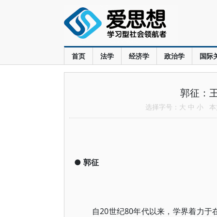
首页
法学
经济学
政治学
国际
郭征：
选择字号：
大
中
小
本文
●
郭征
自20世纪80年代以来，学界着力于