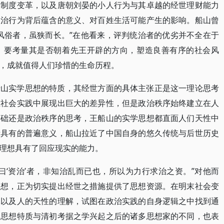
的制度变革，以及唐朝刘晏的小人行为与其卓越的经世理财能力
政治行为背后蕴含的意义、对百姓生活可能产生的影响。船山曾
风俗者，虽狭而长。”在他看来，评判统治者的优劣并不全在于
，要考量其是否朝着先王开辟的方向，塑造良善有序的社会风
，成就值得人们珍惜的生命历程。
船山实学思想的特质，其经世方面的具体主张正是这一理论思考
在社会实践中展现出巨大的差异性，但是政治秩序始终建立在人
基础还是政治秩序的思考，王船山的实学思想都直面人们天性中
所具有的普遍意义，船山拉近了中国自身的悠久传统与后世历史
理想具有了回应现实的能力。
曰‘资治’者，非知治乱而已也，所以为力行求治之资。”对他而
理想，正为切实提出经世之措施提供了思想资源。在明末社会变
体以及人的天性的理解，试图在政治实践的自身逻辑之中找到通
的思想特质与清初考据之学兴起之后的诸多思想家的不同，也表