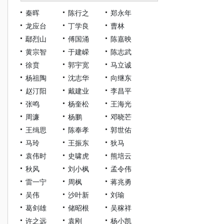
秦晖
陈行之
郑永年
龙应台
丁学良
曹林
鄢烈山
傅国涌
陈嘉映
黄宗智
于建嵘
陈志武
徐贲
郭宇宽
马立诚
杨祖陶
沈志华
向继东
赵汀阳
戴建业
李昌平
张鸣
杨奎松
王海光
周濂
杨鹏
邓晓芒
王缉思
陈奉孝
郭世佑
马玲
王振东
狄马
袁伟时
史啸虎
熊培云
秋风
刘小枫
孟令伟
雷一宁
周枫
蒋兆勇
吴伟
沙叶新
刘瑜
葛剑雄
储昭根
吴稼祥
许之远
袁刚
杨小凯