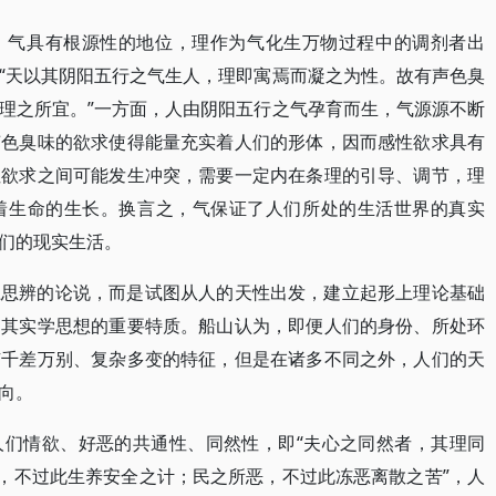
，气具有根源性的地位，理作为气化生万物过程中的调剂者出
“天以其阴阳五行之气生人，理即寓焉而凝之为性。故有声色臭
理之所宜。”一方面，人由阴阳五行之气孕育而生，气源源不断
声色臭味的欲求使得能量充实着人们的形体，因而感性欲求具有
性欲求之间可能发生冲突，需要一定内在条理的引导、调节，理
着生命的生长。换言之，气保证了人们所处的生活世界的真实
们的现实生活。
上思辨的论说，而是试图从人的天性出发，建立起形上理论基础
为其实学思想的重要特质。船山认为，即便人们的身份、所处环
有千差万别、复杂多变的特征，但是在诸多不同之外，人们的天
向。
人们情欲、好恶的共通性、同然性，即“夫心之同然者，其理同
欲，不过此生养安全之计；民之所恶，不过此冻恶离散之苦”，人