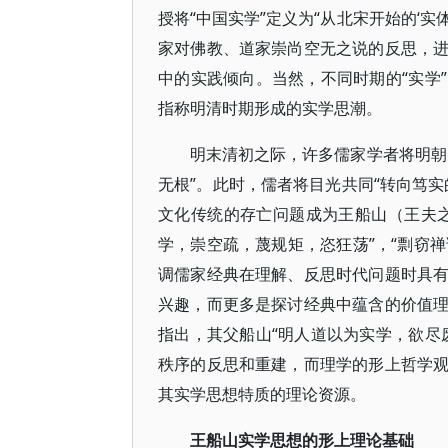
授将“中国实学”定义为“从北宋开始的‘实
家对佛教、道家崇尚空无之说的反思，
中的实践倾向。当然，不同时期的“实学
指称明清时期形成的实学思潮。
明末清初之际，许多儒家学者将明朝
无根”。此时，儒者将目光共同“转向笃
文化传统的存亡问题成为王船山（王夫
学，崇空疏，蔑规矩，恣狂荡”，“剽窃禅
调儒家经典在理解、反思时代问题时具
兴趣，而更多是探讨经典中蕴含的价值
指出，其父船山“明人道以为实学，欲尽
秩序的反思和重建，而理学的形上哲学
其实学思想特质的理论资源。
王船山实学思想的形上理论基础