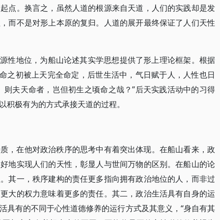
的起点。换言之，虽然人道的根源来自天道，人们的实践却是发
程，而不是对形上本原的复归。人道的展开最终保证了人们天性
”的根源性地位，为船山论述其实学思想提供了形上理论框架。根据
生命之初被上天完全命定，后世生活中，气日赋于人，人性也日
。则夫天命者，岂但初生之顷命之哉？”后天实践活动中的习得
以积极有为的方式承接天道的过程。
特质，在他对政治秩序的思考中有着突出体现。在船山看来，政
更好地实现人们的天性，彰显人与世间万物的区别。在船山的论
征。其一，秩序建构的责任更多指向拥有政治地位的人，而非过
，更大的权力意味着更多的责任。其二，政治生活具有自身的运
活具有的不同于心性道德修养的运行方式及其意义，“身自有其