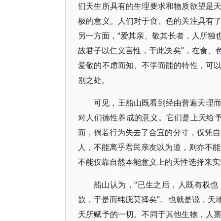
们天生所具有的生理要求和物质欲望是
极的意义。人们对于食、色的关注具有
另一方面，“爱其亲、敬其长者，人所独
故君子以仁义言性，于此决矣”，在食、
爱敬的不虑而知、不学而能的特性，可
别之处。
可见，王船山既看到经由普遍天理
对人们德性养成的意义。它们是上天给予
而，倘若行为失去了合宜的分寸，仅凭自
人，不能离乎君民亲友以为道，则亦不能
不能仅靠自然本能意义上的天性选择来实
船山认为，“已生之后，人既有权
歆，于是而纯疵莫择矣”。也就是说，天
天所赋予的一切。不同于其他生物，人