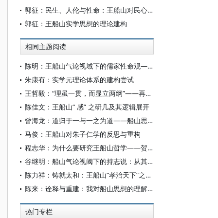
郭征：民生、人伦与性命：王船山对民心问题的阐释
郭征：王船山实学思想的理论建构
相同主题阅读
陈明：王船山气论视域下的儒家性命观——以《周易外传·困》的诠释为中心
朱康有：实学元理论体系的建构尝试
王哲毅：“理虽一贯，而显立两纲”——再论船山对儒家政治哲学的反思
陈佳文：王船山“ 感” 之研几及其逻辑展开
曾海龙：道归于一与一之为道——船山思想之于晚近文明史观的奠基
马俊：王船山对朱子仁学的反思与重构
程志华：为什么要研究王船山哲学——贺《船山学刊》创刊110周年
谷继明：船山气论视阈下的持志说：从其对“心如太虚”的批评说起
陈力祥：铸就太和：王船山“孝治天下”之和合思想探微
陈来：诠释与重建：我对船山思想的理解——贺《船山学刊》创刊110周年
热门专栏