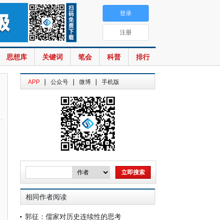
登录
注册
思想库
关键词
笔会
科普
排行
|
|
|
APP
公众号
微博
手机版
相同作者阅读
郭征：儒家对历史连续性的思考