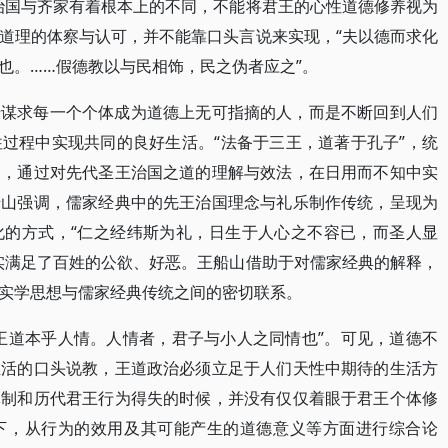
治国与齐家有着根本上的不同，不能将君王的心性道德修养视为
道理的体察与认可，并不能靠口头言说来实现，“夫以德而求化
也。……假德教以与民相饰，民之伪者应之”。
于谋求每一个个体成为道德上无可指摘的人，而是不断回到人们
过程中实现共同的良好生活。“法备于三王，道著于孔子”，统
中，通过对先代圣王治国之道的理解与效法，在日用而不知中实
船山强调，儒家经典中的先王治国理念与礼乐制作传统，呈现为
化的方式，“仁之经纬斯为礼，日生于人心之不容已，而圣人显
实满足了百姓的公欲、好恶。王船山借助于对儒家经典的解释，
实学思想与儒家经典传统之间的密切联系。
王道本乎人情。人情者，君子与小人之同情也”。可见，道德不
生活的口头说教，王道政治必须立足于人们天性中期待的生活方
体制和历代君王行为得失的时候，并没有仅仅着眼于君王个体修
下，从行为的效用及其可能产生的道德意义等方面进行综合论