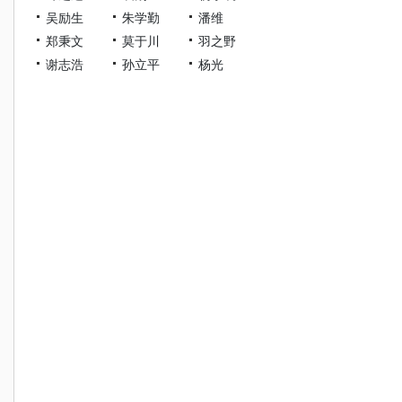
吴励生
朱学勤
潘维
郑秉文
莫于川
羽之野
谢志浩
孙立平
杨光