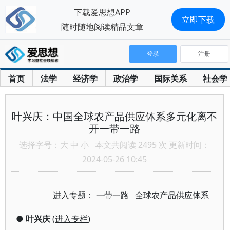
下载爱思想APP
立即下载
随时随地阅读精品文章
登录
注册
首页
法学
经济学
政治学
国际关系
社会学
叶兴庆：中国全球农产品供应体系多元化离不
开一带一路
选择字号：
大
中
小
本文共阅读 2495 次 更新时间：
2024-05-26 10:45
进入专题：
一带一路
全球农产品供应体系
●
叶兴庆
(
进入专栏
)