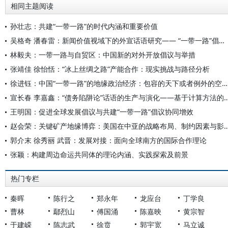
相同主题阅读
孙壮志：共建“一带一路”的时代内涵和重要价值
吴格奇 潘春雷：新闻价值视域下的外宣话语研究—— “一带一路”倡议十周年报道分析
林毅夫：一带一路与自贸区：中国新的对外开放倡议与举措
张靖佳 徐怡恬：“冰上丝绸之路”产能合作：现实挑战与路径分析
徐进钰：中国“一带一路”的地缘政治经济：包容的天下或者例外的空间？
宣长春 李嘉鑫：“债务陷阱论”话语的生产与演化—
王明国：促进全球发展倡议与共建“一带一路”倡议协同增效
赵会荣：关键矿产地缘博弈：美国在中亚的战略布局、
郭介末 徐秀丽 武晋：发展对接：面向全球南方的国际合作理论
张颖：构建周边命运共同体的理论内涵、实践探索及前景
热门专栏
秦晖
陈行之
郑永年
龙应台
丁学良
曹林
鄢烈山
傅国涌
陈嘉映
黄宗智
于建嵘
陈志武
徐贲
郭宇宽
马立诚