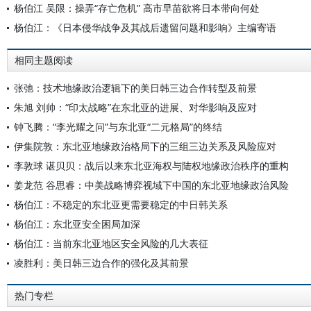
杨伯江 吴限：操弄“存亡危机” 高市早苗欲将日本带向何处
杨伯江：《日本侵华战争及其战后遗留问题和影响》主编寄语
相同主题阅读
张弛：技术地缘政治逻辑下的美日韩三边合作转型及前景
朱旭 刘帅：“印太战略”在东北亚的进展、对华影响及应对
钟飞腾：“李光耀之问”与东北亚“二元格局”的终结
伊集院敦：东北亚地缘政治格局下的三组三边关系及风险应对
李敦球 谌贝贝：战后以来东北亚海权与陆权地缘政治秩序的重构
姜龙范 谷思睿：中美战略博弈视域下中国的东北亚地缘政治风险
杨伯江：不稳定的东北亚更需要稳定的中日韩关系
杨伯江：东北亚安全困局加深
杨伯江：当前东北亚地区安全风险的几大表征
凌胜利：美日韩三边合作的强化及其前景
热门专栏