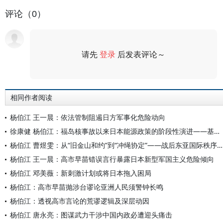
评论（0）
请先
登录
后发表评论～
评论
相同作者阅读
杨伯江 王一晨：依法管制阻遏日方军事化危险动向
徐康健 杨伯江：福岛核事故以来日本能源政策的阶段性演进——基于“S+3E”架构中“能源三难困境”的分析
杨伯江 曹煜雯：从“旧金山和约”到“冲绳协定”——战后东亚国际秩序乱源分析
杨伯江 王一晨：高市早苗错误言行暴露日本新型军国主义危险倾向
杨伯江 邓美薇：新刺激计划或将日本拖入困局
杨伯江：高市早苗抛涉台谬论亚洲人民须警钟长鸣
杨伯江：透视高市言论的荒谬逻辑及深层动因
杨伯江 唐永亮：图谋武力干涉中国内政必遭迎头痛击