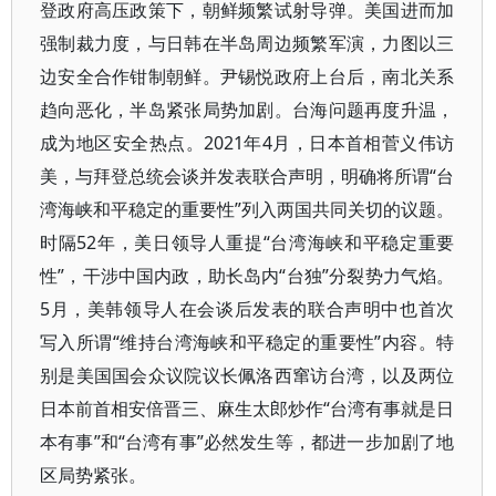
登政府高压政策下，朝鲜频繁试射导弹。美国进而加
强制裁力度，与日韩在半岛周边频繁军演，力图以三
边安全合作钳制朝鲜。尹锡悦政府上台后，南北关系
趋向恶化，半岛紧张局势加剧。台海问题再度升温，
成为地区安全热点。2021年4月，日本首相菅义伟访
美，与拜登总统会谈并发表联合声明，明确将所谓“台
湾海峡和平稳定的重要性”列入两国共同关切的议题。
时隔52年，美日领导人重提“台湾海峡和平稳定重要
性”，干涉中国内政，助长岛内“台独”分裂势力气焰。
5月，美韩领导人在会谈后发表的联合声明中也首次
写入所谓“维持台湾海峡和平稳定的重要性”内容。特
别是美国国会众议院议长佩洛西窜访台湾，以及两位
日本前首相安倍晋三、麻生太郎炒作“台湾有事就是日
本有事”和“台湾有事”必然发生等，都进一步加剧了地
区局势紧张。