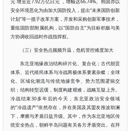
元 增至近7.92万亿日元 ，增幅达66.74%。韩国亦以
安全环境恶化为由加大国防投入，提出“未来国防创新
计划”等一揽子改革方案，开发和采购创新军事技术，
重组国防部附属机构，以“国防自主”为目标积极与美
方协调收回战时作战指挥权。
（三）安全热点频频升温，危机管控难度加大
东北亚地缘政治结构碎片化、复合化；古代朝贡
体系、近代殖民体系与冷战两极体系要素杂糅；全球
化、区域化潮流与传统地缘竞争、势力范围逻辑交
织；结构转型迟缓，制度构建艰难，战略互疑上升。
冷战结束30多年后的今天，东北亚政治安全领域
的“冷战遗产”依然存在，并在美国及其盟友推波助澜
下，摩擦与矛盾日益升级。其中，作为东北亚地区传
统安全热点，朝鲜半岛问题有关各方矛盾突出。在拜