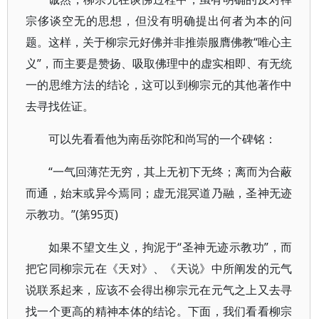
宗侈谈空无的思想，但没有明确提出何者为本的问
题。这样，关于柳宗元好佛并非推崇服膺佛教“唯心主
义”，而主要是赞扬、吸取佛理中的虚实相即、有无统
一的思维方法的结论，这可以到柳宗元的其他著作中
去寻找佐证。
可以先看看他为南岳弥陀和尚写的一个碑铭：
“一气回薄茫无穷，其上无初下无终；离而为合蔽
而通，始末或异今焉同；虚无混冥道乃融，圣神无迹
示教功。”(第95页)
如果不望文生义，拘泥于“圣神无迹示教功”，而
把它同柳宗元在《天对》、《天说》中所阐发的元气
说联系起来，应该不会得出柳宗元在元气之上又去寻
找一个更高的精神本体的结论。下面，我们看看柳宗