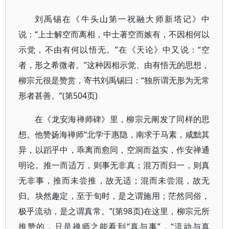
刘禹锡在《牛头山第一祝融大师新塔记》中
说：“上士解空而离相，中士著空而嫉有，不因相何以
示觉，不由有何以悟无。”在《天论》中又说：“空
者，形之希微者。”这种因相示觉、由有悟无的思想，
柳宗元很是赞赏，寄书刘禹锡曰：“独所谓无形为无常
形者甚善。”(第504页)
在《龙安海禅师碑》里，柳宗元阐发了同样的思
想。他赞扬海禅师“北学于惠隐，南求于马素，咸黜其
异，以蹈乎中，乖离而愈同，空洞而益实，作安禅通
明论。推一而适万，则事无非真；混万而归一，则真
无非事，推而未尝推，故无适；混而未尝混，故无
归。块然趣定，至于旬时，是之谓施用；茫然同俗，
极乎流动，是之谓真常。”(第98页)在这里，柳宗元所
推赞的，只是禅师之能看到“真与事”，“流动与真