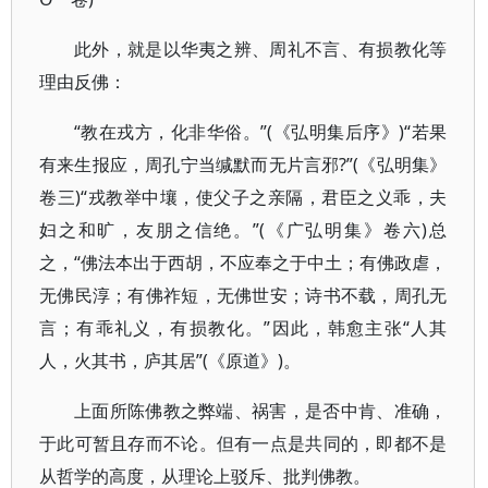
此外，就是以华夷之辨、周礼不言、有损教化等
理由反佛：
“教在戎方，化非华俗。”(《弘明集后序》)“若果
有来生报应，周孔宁当缄默而无片言邪?”(《弘明集》
卷三)“戎教举中壤，使父子之亲隔，君臣之义乖，夫
妇之和旷，友朋之信绝。”(《广弘明集》卷六)总
之，“佛法本出于西胡，不应奉之于中土；有佛政虐，
无佛民淳；有佛祚短，无佛世安；诗书不载，周孔无
言；有乖礼义，有损教化。”因此，韩愈主张“人其
人，火其书，庐其居”(《原道》)。
上面所陈佛教之弊端、祸害，是否中肯、准确，
于此可暂且存而不论。但有一点是共同的，即都不是
从哲学的高度，从理论上驳斥、批判佛教。