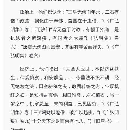
政治上，他们都认为：“三皇无佛而年永，二石有
僧而政虐，损化由于奉佛，益国在于废僧。”(《广弘
明集》卷十四)沙门“皆无益于时政，有损于治道，是
执法者之所深疾，有国者之大患”(《弘明集》卷
六)。“唐虞无佛图而国安，齐梁有寺舍而祚失。”(《广
弘明集》卷六)
经济上，他们指出：“夫圣人应世，本以济益苍
生，仰观俯察，利安群品，……今垂法不织不耕；经
无绝粒之法，田空耕稼之夫，教阙转练之方，业废机
紝之妇，是知持盂震锡，糊口谁凭，左衽偏衣，当一
岁之中，饥寒总至，未闻利益，已见困穷。”(《广弘
明集》卷十三)“竭财以趣僧，破产以趋佛。”(《广弘明
集》卷九)“十分天下之财而佛有七八。”(《旧唐书》一
O一卷)