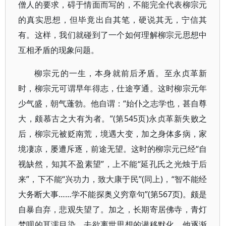
僧人的要求，碍于情面而写的，不能完全代表柳宗元
的真实思想，但毕竟出自其笔，硬说其无，宁信其
有。这样，我们就碰到了一个如何理解柳宗元思想中
互相矛盾的现象问题。
柳宗元的一生，本身就前后矛盾。至永贞革新
时，柳宗元可谓早年得志，仕途亨通。这时柳宗元年
少气盛，朝气蓬勃。他自谓：“始仆之志学也，甚自尊
大，颇慕古之大有为者。”(第545页)永贞革新失败之
后，柳宗元被贬南荒，境遇大变，加之身体多病，家
境凄凉，屡遭斥逐，前途无望。这时的柳宗元已经“自
视缺然，知其不盈素望”，上不能“延孔氏之光烛于后
来”，下不能“兴功力，致大康于民”(同上)，“智不能经
大务断大事……学不能探奥义穷章句”(第567页)。颇是
自暴自弃，悲观失望了。加之，长期寄居佛寺，青灯
梵呗的耳濡目染，去欲离世思想的潜移默化，他逐渐