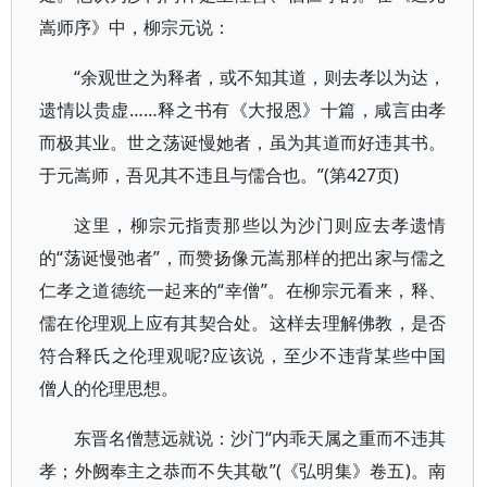
嵩师序》中，柳宗元说：
“余观世之为释者，或不知其道，则去孝以为达，
遗情以贵虚……释之书有《大报恩》十篇，咸言由孝
而极其业。世之荡诞慢她者，虽为其道而好违其书。
于元嵩师，吾见其不违且与儒合也。”(第427页)
这里，柳宗元指责那些以为沙门则应去孝遗情
的“荡诞慢弛者”，而赞扬像元嵩那样的把出家与儒之
仁孝之道德统一起来的“幸僧”。在柳宗元看来，释、
儒在伦理观上应有其契合处。这样去理解佛教，是否
符合释氏之伦理观呢?应该说，至少不违背某些中国
僧人的伦理思想。
东晋名僧慧远就说：沙门“内乖天属之重而不违其
孝；外阙奉主之恭而不失其敬”(《弘明集》卷五)。南