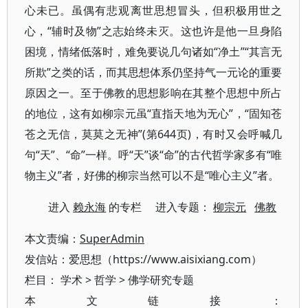
心未已。虽偶有悲观离世思想冒头，但积极用世之
心，“辅时及物”之志始终未灭。这也许是他一旦身陷
困境，情绪低落时，难免要说几句诸如“净土”“其言无
所欺”之类的话，而其思想体系仍坚持气一元论的重要
原因之一。至于佛教的思想影响在其整个思想中所占
的地位，这有如柳宗元虽“直指天地为无心”，“固知苍
苍之无信，莫莫之无神”(第644页)，有时又会呼喊几
句“天”、“命”一样。呼“天”谈“命”的古代哲学家多有“唯
物主义”者，好佛的柳宗当然可以不是“唯心主义”者。
进入
赖永海
的专栏 进入专题：
柳宗元
佛教
本文责编：
SuperAdmin
发信站：爱思想（https://www.aisixiang.com）
栏目：
学术
>
哲学
>
佛学研究专题
本文链接：