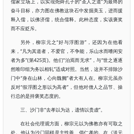
儒家立场上，以实现尧舜孔子的“圣人之道”为最终的
奋斗目标，亦力图在佛教这块石中发掘美玉，进而援
释入儒，以佛济儒，统合儒释。此种态度，实该褒奖
而不应贬斥。
另外，柳宗元之“好与浮图游”，还因为在他看
来，“凡为其道者，不爱官，不争能，乐山水而嗜闲安
者为多”(第425页)。他们“泊焉而无求”，与“世之逐逐
然唯印组为务以相轧”适成对照。当然，这并不排除沙
门中“身在山林，心向魏阙”者大有人在。柳宗元虽亦
反对“假浮图之形以为高者”，但他对僧人之品节、操
行总的是持褒奖态度的。
三、沙门非“去孝以为达，遗情以贵虚”。
在社会伦理观方面，柳宗元以为佛教亦有可取之
处。他认为沙门同样是主性善、倡仁孝的。在《送元