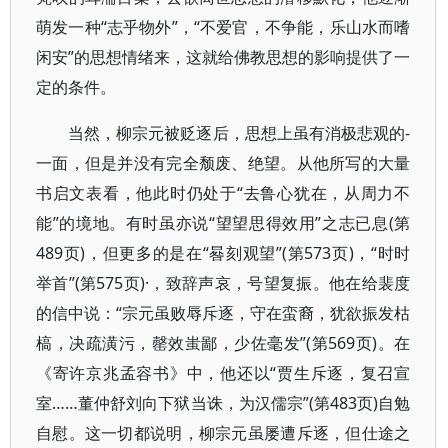
萌发一种“志乎物外”，“不爱官，不争能，乐山水而嗜
闲安”的思想情绪来，这就给佛教思想的影响提供了一
定的条件。
当然，柳宗元被贬逐后，思想上虽有消极悲观的-
一面，但是并没有完全颓废、绝望。从他所写的大量
书启文表看，他此时仍处于“去鲁心犹在，从周力不
能”的境地。有时虽亦说“望望思得效用”之志已息(第
489页)，但更多的是在“晷刻观望”(第573页)，“时时
举首”(第575页)·，致辞声哀，号望复振。他在给裴度
的信中说：“宗元虽败辱斥逐，守在蛮裔，犹欲振发枯
槁，决疏潢污，罄效蚩鄙，少佐毫发”(第569页)。在
《寄许京兆孟容书》中，他还以“贾生斥逐，复召宣
室……董仲舒刘向下狱当诛，为汉儒宗”(第483页)自勉
自慰。这一切都说明，柳宗元虽屡遭斥逐，但仕途之