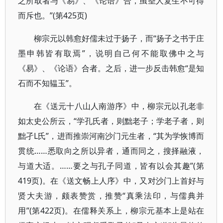
之所取者与《易》、《论语》合，虽圣人复生不可得
而斥也。”(第425页)
柳宗元以韩愈好儒未过于扬子，而“扬子之书于庄
墨申韩皆有取焉”，说明自己何不能取佛中之与
《易》、《论语》合者。之后，进一步反击韩愈“是知
石而不知韫玉”。
在《送元十八山人南游序》中，柳宗元以孔老非
如太史公所云，“学孔氏者，则黜老子；学老子者，则
黜孑L氏”，进而推崇河南沙门元生者，“其为学恢博而
贯统……悉取向之所以异者，通而同之，搜择融液，
与道大适。……要之与孔子同道，皆有以会其趣”(第
419页)。在《送文畅上人序》中，又对沙门上首好与
贤大夫游，颇表赞赏，推赞“真乘法印，与儒典并
用”(第422页)。在儒释关系上，柳宗元基本上是站在