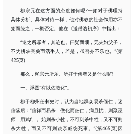
柳宗元在这方面的态度如何呢?一如对于佛理持
具体分析、具体对待一样，他对佛教的社会作用亦不
笼而统之，一概否定。他在《送僧浩初序》中指出：
“退之所罪者，其迹也。曰髡而缁，无夫妇父子，
不为耕农蚕桑而活乎人，若是，虽吾亦不乐也。”(第
425页)
那么，柳宗元所乐、所好于佛者又是什么呢?
一、浮图“有以佐教化”。
柳于柳州任刺史时，认为当地群众易杀偭仁，迷
信落后：“信祥而易杀，傲化而佃仁，病且忧，则聚巫
师，用鸡f、。始则杀小牲，不可则杀中牲，又不可则
杀大牲，而又不可则诀亲戚饬死事。”(第465页)因