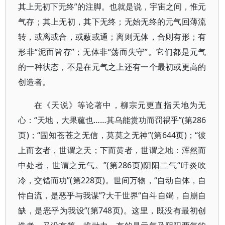
其上无初下无终”的注脚。也就是说，宇宙之间，惟元
气存；其上无初，其下无终；无始无终的元气回薄流
转，或离或合，或蔽或通；离则无体，合则有形；有
形非“泥而皆存”；无体非“荡而失守”。它们都是元气
的一种状态，不是在元气之上还有一个最初或更高的
创造者。
在《天说》等论著中，柳宗元更直指天地为无
心：“天地，大果蓏也……其乌能赏功而罚祸乎”(第286
页)；“固知苍苍之无信，莫莫之无神”(第644页)；“彼
上而玄者，世谓之天；下而黄者，世谓之地：浑然而
中处者，世谓之元气。”(第286页)阴阳二气“吁炎吹
冷，交错而功”(第228页)。世间万物，“自动自体，自
恃自流，是恶乎与我谋”?大干世界“自斗自竭，自崩自
缺，是恶乎为我设”(第748页)。这里，既没有最初创