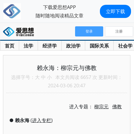
下载爱思想APP
立即下载
随时随地阅读精品文章
登录
注册
首页
法学
经济学
政治学
国际关系
社会学
赖永海：柳宗元与佛教
选择字号：
大
中
小
本文共阅读 6657 次 更新时间：
2024-03-06 20:47
进入专题：
柳宗元
佛教
●
赖永海
(
进入专栏
)