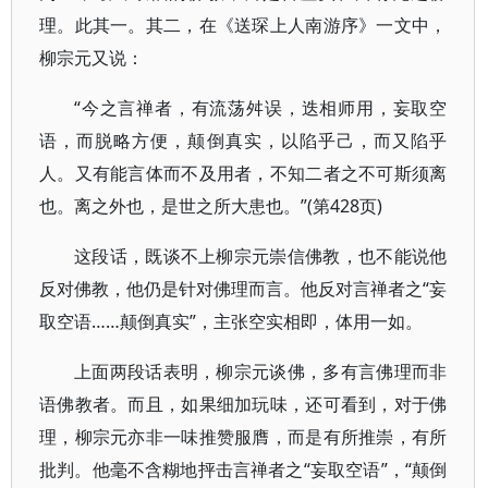
理。此其一。其二，在《送琛上人南游序》一文中，
柳宗元又说：
“今之言禅者，有流荡舛误，迭相师用，妄取空
语，而脱略方便，颠倒真实，以陷乎己，而又陷乎
人。又有能言体而不及用者，不知二者之不可斯须离
也。离之外也，是世之所大患也。”(第428页)
这段话，既谈不上柳宗元崇信佛教，也不能说他
反对佛教，他仍是针对佛理而言。他反对言禅者之“妄
取空语……颠倒真实”，主张空实相即，体用一如。
上面两段话表明，柳宗元谈佛，多有言佛理而非
语佛教者。而且，如果细加玩味，还可看到，对于佛
理，柳宗元亦非一味推赞服膺，而是有所推崇，有所
批判。他毫不含糊地抨击言禅者之“妄取空语”，“颠倒