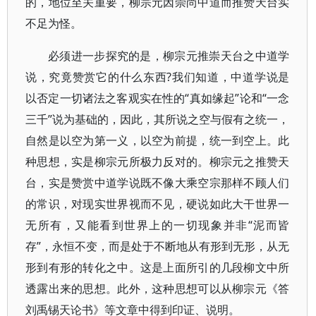
的，地位至关重要，柳宗元因崇尚中道而推赞天台实
不足为怪。
必须进一步探究的是，柳宗元推崇天台之中道学
说，究竟赞赏它的什么东西?我们知道，中道学说是
以否定一切诸法之客观实在性的“真如缘起”论和“一念
三千”说为基础的，因此，其所说之空与假有之统一，
自然是以空为第一义，以空为前提，统一到空上。此
种思想，实是柳宗元所极力反对的。柳宗元之推赞天
台，实是赞赏中道学说既不像大乘空宗那样不顾人们
的常识，对现实世界视而不见，硬说如此大干世界一
无所有，又能看到世界上的一切现象并非“泥而皆
存”，永恒不变，而是处于不断地从有形到无形，从无
形到有形的转化之中。这是上面所引的几段柳文中所
透露出来的思想。此外，这种思想可以从柳宗元《答
刘禹锡天论书》等文章中得到印证、说明。