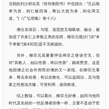
北朝的刘少府在其《答何衡阳书》中也指出：“孔以致
孝为首，则仁被四海，释以大慈为务，则化周五
道。”(《广弘明集》卷十八)
佛法东渐后，与儒、道思想互相吸收、融合，被
加进了许多仁义孝敬之类的东西，柳宗元视沙门亦“本
于孝敬”(第430页)是不无根据的。
另外，柳宗元虽屡屡抨击禅宗之侈谈空无，但
对“其教人，始以性善，终以性善”，颇表赞赏。这是
他因佛之社会作用而好佛的又一表现。在柳宗元看
来，释去杀劝善，有以佐教化，可以益国治，且与儒
家之性善说共辙，可资利用，值得称道。
综上数端，可以看出，柳宗元好佛，如同与他同
时代及先前的一些反佛者排佛一样，主要不是由于哲