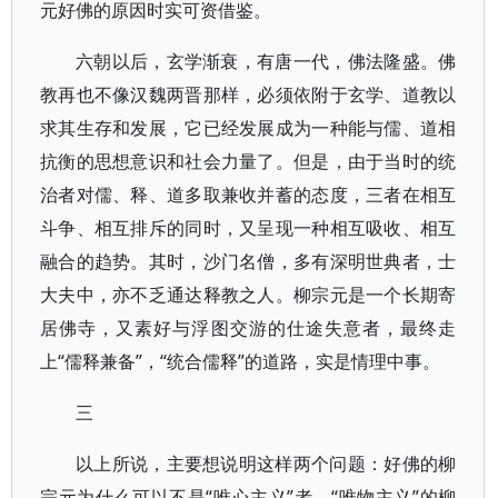
元好佛的原因时实可资借鉴。
六朝以后，玄学渐衰，有唐一代，佛法隆盛。佛
教再也不像汉魏两晋那样，必须依附于玄学、道教以
求其生存和发展，它已经发展成为一种能与儒、道相
抗衡的思想意识和社会力量了。但是，由于当时的统
治者对儒、释、道多取兼收并蓄的态度，三者在相互
斗争、相互排斥的同时，又呈现一种相互吸收、相互
融合的趋势。其时，沙门名僧，多有深明世典者，士
大夫中，亦不乏通达释教之人。柳宗元是一个长期寄
居佛寺，又素好与浮图交游的仕途失意者，最终走
上“儒释兼备”，“统合儒释”的道路，实是情理中事。
三
以上所说，主要想说明这样两个问题：好佛的柳
宗元为什么可以不是“唯心主义”者，“唯物主义”的柳