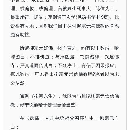
理。或偏教，或偏理。言教则生死事大，笃信为上，
最重净行、皈依；理则通于玄学(见该书第419页)。此
说很有见地，且对我们目下探讨柳宗元与佛教的关系
颇有助益。
所谓柳宗元好佛，概而言之，约有以下数端：嗜
浮图言，不排佛道；与浮图游，书撰僧碑；兴建佛
寺，严其道而传其言；不疑净土，有信于因果报应。
据此数端，可以得出柳宗元崇信佛教吗?笔者以为未
必尽然。
通观《柳河东集》，我以为与其说柳宗元崇信佛
教，毋宁说他嗜于佛理更恰当些。
在《送巽上人赴中丞叔父召序》中，柳宗元自
白：