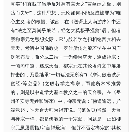
真实”和直截了当地反对离有言无之“言至虚之极，则
荡而失守”，这种思想，无论如何不能反成被罪为“唯
心主义”者的根据。诚然，在《送琛上人南游序》中还
有“法之至莫尚乎般若，经之大莫极乎涅檠”语，但考
察柳宗元之思想实际，它与般若学之扫相绝言实相去
天天。考诸中国佛教史，罗什所传之般若学在中国广
泛流布后，渐分成二端：一为崇尚空无，遂成禅宗：
一倾向中道，遂成天台。柳宗元在其论著诗文中屡屡
抨击的，乃是继承“一切诸法无所有”(《摩诃般若波罗
蜜经·等空品》)之般若学之禅宗，而他所常常推赞
的，则是以中道学为基本教义之一的天台宗。在《岳
州圣安寺无姓和尚碑》中，柳宗元说：“佛道逾远，异
端竞起，唯天台大师为得其说。”(第％页)当然，天台
与禅宗一样，都是佛教的一个宗派，问题是，正如柳
宗元虽屡屡指斥“言禅最病”，但并不否定禅宗的“其教