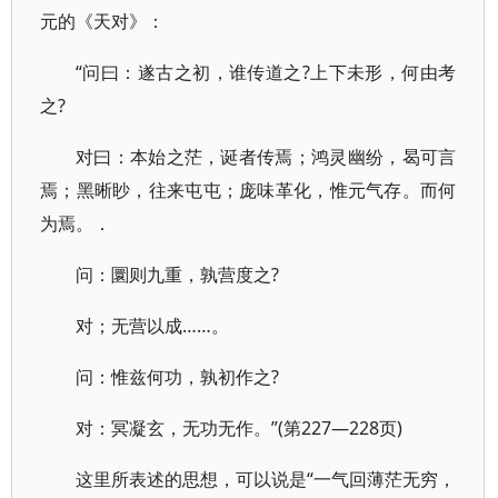
元的《天对》：
“问曰：遂古之初，谁传道之?上下未形，何由考
之?
对曰：本始之茫，诞者传焉；鸿灵幽纷，曷可言
焉；黑晰眇，往来屯屯；庞味革化，惟元气存。而何
为焉。．
问：圜则九重，孰营度之?
对；无营以成……。
问：惟兹何功，孰初作之?
对：冥凝玄，无功无作。”(第227—228页)
这里所表述的思想，可以说是“一气回薄茫无穷，