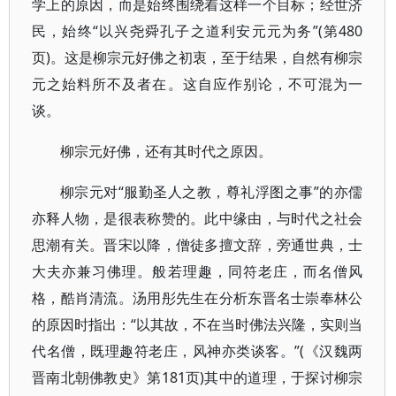
学上的原因，而是始终围绕着这样一个目标；经世济
民，始终“以兴尧舜孔子之道利安元元为务”(第480
页)。这是柳宗元好佛之初衷，至于结果，自然有柳宗
元之始料所不及者在。这自应作别论，不可混为一
谈。
柳宗元好佛，还有其时代之原因。
柳宗元对“服勤圣人之教，尊礼浮图之事”的亦儒
亦释人物，是很表称赞的。此中缘由，与时代之社会
思潮有关。晋宋以降，僧徒多擅文辞，旁通世典，士
大夫亦兼习佛理。般若理趣，同符老庄，而名僧风
格，酷肖清流。汤用彤先生在分析东晋名士崇奉林公
的原因时指出：“以其故，不在当时佛法兴隆，实则当
代名僧，既理趣符老庄，风神亦类谈客。”(《汉魏两
晋南北朝佛教史》第181页)其中的道理，于探讨柳宗