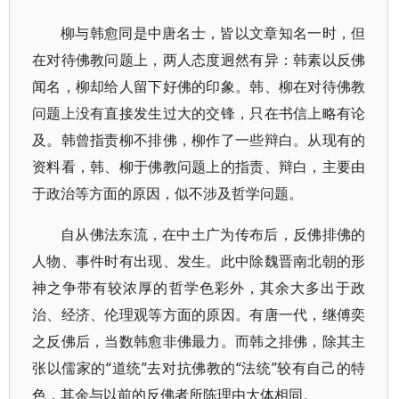
柳与韩愈同是中唐名士，皆以文章知名一时，但
在对待佛教问题上，两人态度迥然有异：韩素以反佛
闻名，柳却给人留下好佛的印象。韩、柳在对待佛教
问题上没有直接发生过大的交锋，只在书信上略有论
及。韩曾指责柳不排佛，柳作了一些辩白。从现有的
资料看，韩、柳于佛教问题上的指责、辩白，主要由
于政治等方面的原因，似不涉及哲学问题。
自从佛法东流，在中土广为传布后，反佛排佛的
人物、事件时有出现、发生。此中除魏晋南北朝的形
神之争带有较浓厚的哲学色彩外，其余大多出于政
治、经济、伦理观等方面的原因。有唐一代，继傅奕
之反佛后，当数韩愈非佛最力。而韩之排佛，除其主
张以儒家的“道统”去对抗佛教的“法统”较有自己的特
色，其余与以前的反佛者所陈理由大体相同。