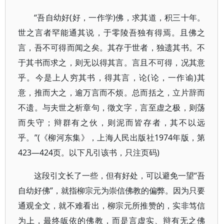
“吾自幼好(好，一作学)佛，求其道，积三十年。
世之言者罕能通其说，于零陵吾独有得焉。且佛之
言，吾不可得而闻之矣。其存于世者，独遗其书。不
于其书而求之，则无以得其言。言且不可得，况其意
乎。今是上人穷其书，得其言，论(论，一作谕)其
意，推而大之，逾万言而不烦。总而括之，立片辞而
不遗。与夫世之析章句，徵文字，言至虚之极，则荡
而失守；辩群有之伙，则泥而皆存者，其不以远
乎。”(《柳河东集》，上海人民出版社1974年版，第
423—424页。以下凡引该书，只注页码)
这段引文长了一些，但有好处，可以避免一望“吾
自幼好佛”，就指柳宗元为崇信佛教的偏弊。因为只要
通观全文，就不难看出，柳宗元所推赞的，实非笃信
为上，最终皈依的佛教，而是言虚实、辩有无之佛