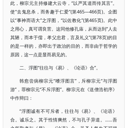
此，柳宗元主持修建大云寺，“以严其道而传其言”。
使“去鬼息杀，而务趣于仁爱”(第465—466页)。企图
以“事神而语大”之浮图，“以佐教化”(第465页)。此中
之用心，真可谓良苦。这同他修孔庙，从而达到“人去
其陋，而本于儒，孝父忠君，言及礼义”(第78页)的目
的是一样的，亦即出于政治的目的，而非由于哲学的
原因，这一点是显而易见的。
二、浮图“往往与《易》、《论语》合”。
韩愈尝病柳宗元“嗜浮图言”，斥柳宗元“与浮图
游”，罪柳宗元“不斥浮图”。柳宗元在《送僧浩初序》
中作辩曰：
“浮图诚有不可斥者，往往与《易》、《论语》
合。诚乐之。其于性情爽然，不与孔子异道。……吾