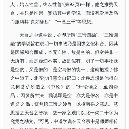
人，始以性善，终以性善”(第92页)一样，他之推赞天
台，亦只是推崇、赞扬其中道学说，而没有爱屋及乌
而服膺其“真如缘起”，“一念三千”等思想。
天台之中道学说，亦即所谓“三谛圆融”。“三谛圆
融”的学说旨在说明一切事物乃是因缘之假和合。因其
是因缘和合而成，本无自性，故是空的。但空并非一
无所有，而是虚幻不实，故是假有。明了一切事物既
是空的，又是假的，是空与假的统一，这就把握了佛
之中道了，北齐沙门慧文自记曰：此种思想是他得自
龙树菩萨所造之《中论》的，“开论读之，至四谛
品，‘因缘所生法，我说即是空，亦为是假名，亦是中
道义’之偈，恍然悟三谛之妙旨，以授南岳之慧思。慧
思授之天台之智颉，故一家之观门以此一偈二十字为
究竟之勘文。”可见，中道学说在天台宗中是师师相传