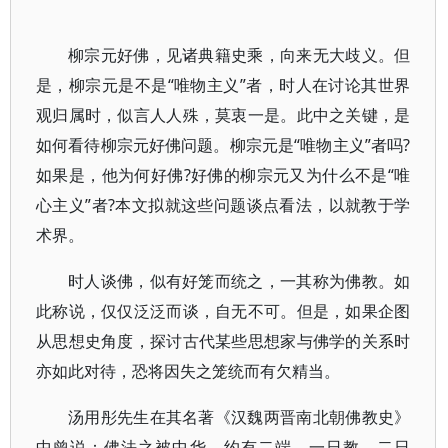
柳宗元好佛，见诸典籍史乘，向来无大歧义。但
是，柳宗元是不是“唯物主义”者，时人在讨论其世界
观归属时，似言人人殊，莫衷一是。此中之关键，是
如何看待柳宗元好佛问题。柳宗元是“唯物主义”者吗?
如果是，他为何好佛?好佛的柳宗元又为什么不是“唯
心主义”者?本文拟就这些问题谈点看法，以就教于学
术界。
时人谈佛，似有好笼而统之，一其称为佛教。如
此称说，仅仅泛泛而谈，自无不可。但是，如果企图
从思想史角度，探讨古代某些思想家与佛学的关系时
亦如此对待，恐将因失之笼统而有欠精当。
汤用彤先生在其名著《汉魏两晋南北朝佛教史》
中曾说：佛法之被中华，约有二端，一日教，二日