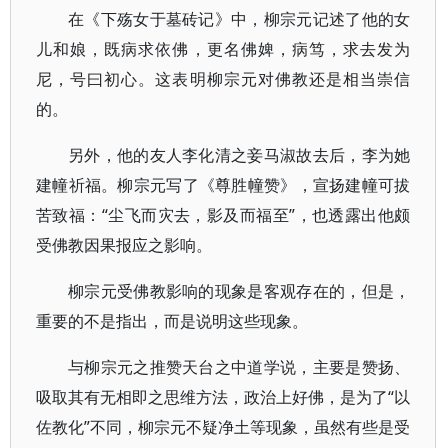
在《下殇女于墓砖记》中，柳宗元记述了他的女
儿和娘，既病求依佛，更名佛婢，病笃，求去发为
尼，号曰初心。这表明柳宗元对佛教还是相当崇信
的。
另外，他的友人李化清之妾马淑故去后，李为她
建幢祈福。柳宗元写了《尊胜幢赞》，宣扬建幢可拔
苦致福：“尘飞而灾去，影及而福至”，也透露出他颇
受佛教因果报应之影响。
柳宗元受佛教影响的现象是客观存在的，但是，
重要的不是指出，而是说明这些现象。
与柳宗元之推赞天台之中道学说，主要是赞扬、
吸取其有无相即之思维方法，政治上好佛，是为了“以
佐教化”不同，柳宗元不疑净土等现象，虽然有些是受