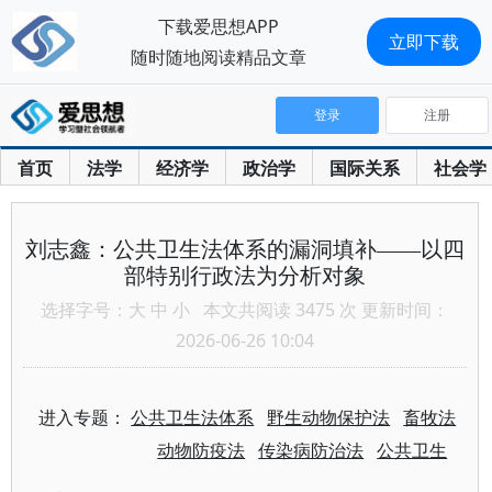
下载爱思想APP
立即下载
随时随地阅读精品文章
登录
注册
首页
法学
经济学
政治学
国际关系
社会学
刘志鑫：公共卫生法体系的漏洞填补——以四
部特别行政法为分析对象
选择字号：
大
中
小
本文共阅读 3475 次 更新时间：
2026-06-26 10:04
进入专题：
公共卫生法体系
野生动物保护法
畜牧法
动物防疫法
传染病防治法
公共卫生