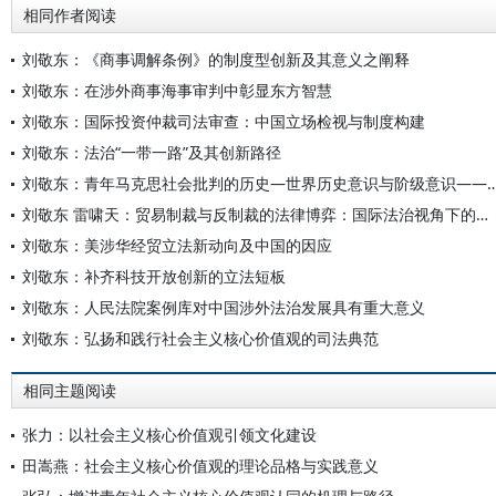
相同作者阅读
刘敬东：《商事调解条例》的制度型创新及其意义之阐释
刘敬东：在涉外商事海事审判中彰显东方智慧
刘敬东：国际投资仲裁司法审查：中国立场检视与制度构建
刘敬东：法治“一带一路”及其创新路径
刘敬东：青年马克思社会批判的历史—世界历史意识与阶级意识——《1844年经济学
刘敬东 雷啸天：贸易制裁与反制裁的法律博弈：国际法治视角下的中国方案
刘敬东：美涉华经贸立法新动向及中国的因应
刘敬东：补齐科技开放创新的立法短板
刘敬东：人民法院案例库对中国涉外法治发展具有重大意义
刘敬东：弘扬和践行社会主义核心价值观的司法典范
相同主题阅读
张力：以社会主义核心价值观引领文化建设
田嵩燕：社会主义核心价值观的理论品格与实践意义