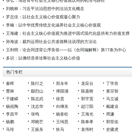
张弘：增进青年社会主义核心价值观认同的机理与路径
刘晓林：习近平法治思想中的法治文化概念
罗志佳：以社会主义核心价值观凝心聚力
李楠：以中华优秀传统文化涵养社会主义核心价值观
王海建：社会主义核心价值观为推进中国式现代化提供有力价值支撑
孙海波：裁判运用社会公共道德释法说理的方法论
王利明：论合同违背公序良俗——以《合同编解释》第17条为中心
多识：以佛经语录诠释社会主义核心价值
热门专栏
秦晖
陈行之
郑永年
龙应台
丁学良
曹林
鄢烈山
傅国涌
陈嘉映
黄宗智
于建嵘
陈志武
徐贲
郭宇宽
马立诚
杨祖陶
沈志华
向继东
赵汀阳
戴建业
李昌平
张鸣
杨奎松
王海光
周濂
杨鹏
邓晓芒
王缉思
陈奉孝
郭世佑
马玲
王振东
狄马
袁伟时
史啸虎