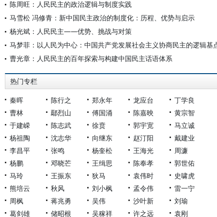
陈周旺：人民民主的政治逻辑与制度实践
马雪松 冯修青：新中国民主政治的制度化：历程、优势与启示
杨光斌：人民民主——优势、挑战与对策
马梦菲：以人民为中心：中国共产党发展社会主义协商民主的逻辑基
曹光章：人民民主的百年探索与构建中国民主话语体系
热门专栏
秦晖
陈行之
郑永年
龙应台
丁学良
曹林
鄢烈山
傅国涌
陈嘉映
黄宗智
于建嵘
陈志武
徐贲
郭宇宽
马立诚
杨祖陶
沈志华
向继东
赵汀阳
戴建业
李昌平
张鸣
杨奎松
王海光
周濂
杨鹏
邓晓芒
王缉思
陈奉孝
郭世佑
马玲
王振东
狄马
袁伟时
史啸虎
熊培云
秋风
刘小枫
孟令伟
雷一宁
周枫
蒋兆勇
吴伟
沙叶新
刘瑜
葛剑雄
储昭根
吴稼祥
许之远
袁刚