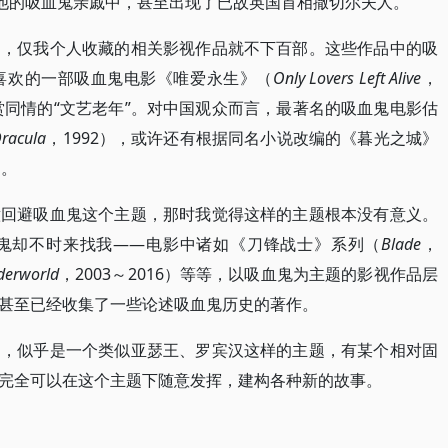
而他的吸血鬼亲戚中，甚至出现了已故英国首相撒切尔夫人。
题，仅我个人收藏的相关影视作品就不下百部。这些作品中的吸
喜欢的一部吸血鬼电影《唯爱永生》（
Only Lovers Left Alive
，
赏同情的“文艺老年”。对中国观众而言，最著名的吸血鬼电影估
Dracula
，1992），或许还有根据同名小说改编的《暮光之城》
）。
意回避吸血鬼这个主题，那时我觉得这样的主题根本没有意义。
鬼却不时来找我——电影中诸如《刀锋战士》系列（
Blade
，
derworld
，2003～2016）等等，以吸血鬼为主题的影视作品层
甚至已经收集了一些论述吸血鬼历史的著作。
中，似乎是一个类似亚瑟王、罗宾汉这样的主题，有某个相对固
完全可以在这个主题下随意发挥，建构各种新的故事。