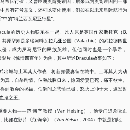
罗马帝国行省，又曾臣属奥斯曼帝国，后来成为奥匈帝国的一部
事中具有符号意义，还可以变化使用，例如在以未来星际航行为
”中的“特兰西瓦尼亚行星”。
cula的历史人物联系在一起。此人原是英国作家斯托克（B.
其原型则是多瑙河畔瓦拉几亚公国（Valachie）的武拉德四世
国的入侵，成为罗马尼亚的民族英雄。但他同时也是一个暴君，
。以影片《惊情四百年》为例，其中所述Dracula故事如下：
，领兵出城与土耳其人作战，将新婚爱妻留在城中。土耳其人为动
以为真，自杀殉情。伯爵战胜归来，惊闻爱妻已死，痛不欲生。
能得到教会的祝福。伯爵闻之悲愤已极，怒火上冲于天，遂发誓
血鬼之王。
人物——范·海辛教授（Van Helsing），他专门追杀吸血
，比如在影片《范·海辛》（
Van Helsin
，2004）中就是如此。