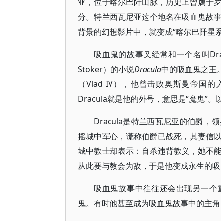
亚，位于喀尔巴阡山脉，历史上曾属于
分。特兰西瓦尼亚这个地名在吸血鬼故
背景的幻想影片中，就变成“喀尔巴阡星系
吸血鬼的故事又经常和一个名叫Dra
Stoker）的小说
Dracula
中的吸血鬼之王。
（Vlad IV），他曾击败奥斯曼帝
Dracula就是他的外号，意思是“魔鬼”
Dracula是特兰西瓦尼亚的伯爵
摇城中军心，谎称伯爵已战死，其妻信
城中教士却表示：自杀违背教义，她不
从此要与教会为敌，于是他变成永生的吸
吸血鬼故事中往往还会出现另一个重要
鬼。有时他甚至成为吸血鬼故事中的主角