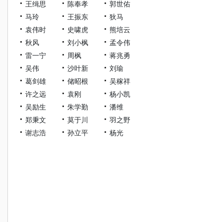
王缉思
陈奉孝
郭世佑
马玲
王振东
狄马
袁伟时
史啸虎
熊培云
秋风
刘小枫
孟令伟
雷一宁
周枫
蒋兆勇
吴伟
沙叶新
刘瑜
葛剑雄
储昭根
吴稼祥
许之远
袁刚
杨小凯
吴励生
朱学勤
潘维
郑秉文
莫于川
羽之野
谢志浩
孙立平
杨光