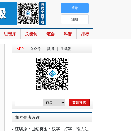
登录
注册
思想库
关键词
笔会
科普
排行
|
|
|
APP
公众号
微博
手机版
相同作者阅读
江晓原：世纪突围：汉字、打字、输入法与中国文化的命运