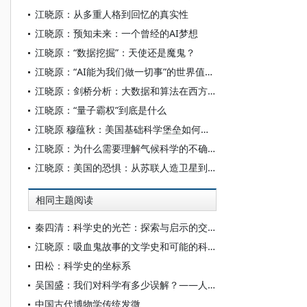
江晓原：从多重人格到回忆的真实性
江晓原：预知未来：一个曾经的AI梦想
江晓原：“数据挖掘”：天使还是魔鬼？
江晓原：“AI能为我们做一切事”的世界值得期待吗？
江晓原：剑桥分析：大数据和算法在西方当代政治中的隐秘角色
江晓原：“量子霸权”到底是什么
江晓原 穆蕴秋：美国基础科学堡垒如何从内部沦陷
江晓原：为什么需要理解气候科学的不确定性
江晓原：美国的恐惧：从苏联人造卫星到中国高空气球
相同主题阅读
秦四清：科学史的光芒：探索与启示的交响曲
江晓原：吸血鬼故事的文学史和可能的科学史
田松：科学史的坐标系
吴国盛：我们对科学有多少误解？——人文清华讲坛吴国盛演讲实录
中国古代博物学传统发微