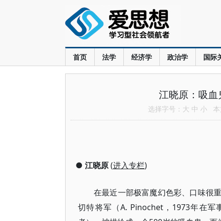
首页
法学
经济学
政治学
国际
江晓原：吸血
选择字号：
大
中
小
本文
●
江晓原
(
进入专栏
)
在最近一部极富魔幻色彩、口味很
切特将军（A. Pinochet，19