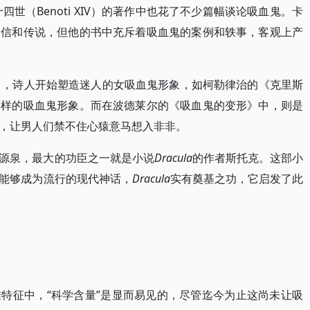
四世（Benoti XIV）的著作中也花了不少篇幅谈论吸血鬼。卡
迷信和传说，但他的书中充斥着吸血鬼的案例和轶事，客观上产
中，诗人开始塑造迷人的女吸血鬼形象，如柯勒律治的《克里斯
这样的吸血鬼形象。而在波德莱尔的《吸血鬼的变形》中，则是
，让男人们禁不住心猿意马想入非非。
源泉，最大的功臣之一就是小说
Dracula
的作者斯托克。这部小
能够成为流行的现代神话，
Dracula
实有奠基之功，它启发了此
特征中，“科学含量”是显而易见的，尽管迄今为止这尚未让吸