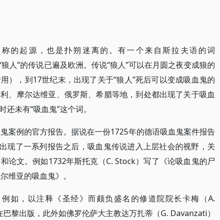
）这一名称的起源，也是扑朔迷离的。有一个来自斯拉夫语的词
世纪关于“狼人”的传说已遍及欧洲。传说“狼人”可以在月圆之夜变成狼的
用），到17世纪末，出现了关于“狼人”死后可以变成吸血鬼的
牙利、摩尔达维亚、俄罗斯、希腊等地，到处都出现了关于吸血
时还未有“吸血鬼”这个词。
鬼案例的官方报告。据说在一份1725年的德语吸血鬼案件报告
在出现了一系列报告之后，吸血鬼传说进入上层社会的视野，关
文。例如1732年斯托克（C. Stock）写了《论吸血鬼的尸
论塞尔维亚的吸血鬼》。
例如，以注释《圣经》而颇负盛名的修道院院长卡梅（A.
在巴黎出版，此外如佛罗伦萨大主教达万扎蒂（G. Davanzati）