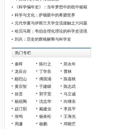
《科学编年史》：当年梦想中的枕中秘籍
科学与文化：萨顿眼中的希腊世界
元代华夏与伊斯兰天学交流接触之六问题
哈贝马斯：韦伯合理化理论的科学史语境
刘兵：历史的辉格解释与科学史
热门专栏
秦晖
陈行之
郑永年
龙应台
丁学良
曹林
鄢烈山
傅国涌
陈嘉映
黄宗智
于建嵘
陈志武
徐贲
郭宇宽
马立诚
杨祖陶
沈志华
向继东
赵汀阳
戴建业
李昌平
张鸣
杨奎松
王海光
周濂
杨鹏
邓晓芒