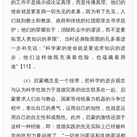
的工作不是揭示或论证真理，而是传播真理。他们的
使命就是要直捣一切先见的老巢，因为有了先见，人
们就到教士和教派、政府和传统的社团那里去寻求庇
护；他们的荣耀在于，消除民众中的谬误，而不是要
拓宽人类知识的界限"。当时还身险囹圄的孔多塞进
一步补充说："科学家的使命就是要追求知识的进
步，他们这样做既充满着危险，也蕴藏着用
途"【11】。
（c）启蒙概念是一个纽带，把科学的进步观念
与认为科学也致力于道德完善的信念联系在一起。启
蒙要求人们在与教会、国家等传统暴力机器的斗争过
程中，拿出自己的勇气，运用自己的知性，也就是运
用自己的自主性和成熟性。此外，启蒙的激情还源于
这样一种经验，即：道德实践的先见实际上已经被科
学的批判力量动摇了。"一切政治谬误和道德谬误都