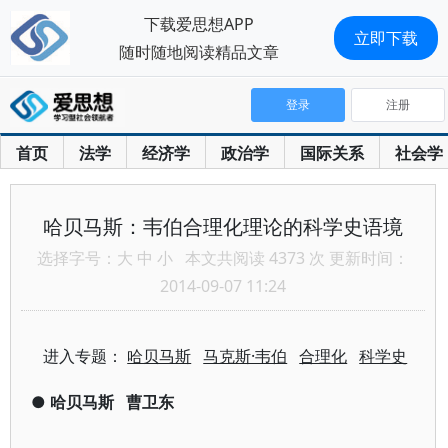
下载爱思想APP
立即下载
随时随地阅读精品文章
登录
注册
首页
法学
经济学
政治学
国际关系
社会学
哈贝马斯：韦伯合理化理论的科学史语境
选择字号：
大
中
小
本文共阅读 4373 次 更新时间：
2014-09-07 11:24
进入专题：
哈贝马斯
马克斯·韦伯
合理化
科学史
●
哈贝马斯
曹卫东