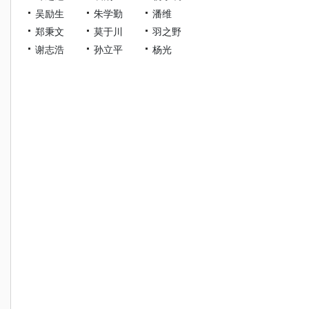
吴励生
朱学勤
潘维
郑秉文
莫于川
羽之野
谢志浩
孙立平
杨光