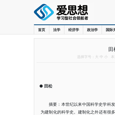
首页
法学
经济学
政治学
国际
田
选择字号：
大
中
小
本文
●
田松
摘要：本世纪以来中国科学史学科
为建制化的科学史。建制化之外还有很