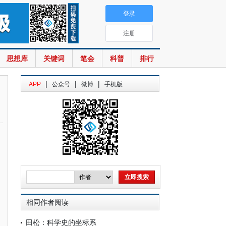
登录
注册
思想库
关键词
笔会
科普
排行
|
|
|
APP
公众号
微博
手机版
相同作者阅读
田松：科学史的坐标系