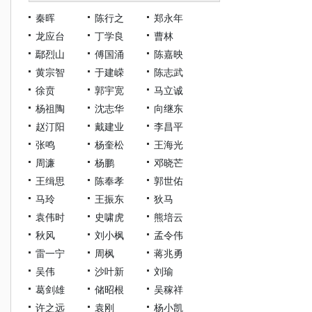
秦晖
陈行之
郑永年
龙应台
丁学良
曹林
鄢烈山
傅国涌
陈嘉映
黄宗智
于建嵘
陈志武
徐贲
郭宇宽
马立诚
杨祖陶
沈志华
向继东
赵汀阳
戴建业
李昌平
张鸣
杨奎松
王海光
周濂
杨鹏
邓晓芒
王缉思
陈奉孝
郭世佑
马玲
王振东
狄马
袁伟时
史啸虎
熊培云
秋风
刘小枫
孟令伟
雷一宁
周枫
蒋兆勇
吴伟
沙叶新
刘瑜
葛剑雄
储昭根
吴稼祥
许之远
袁刚
杨小凯