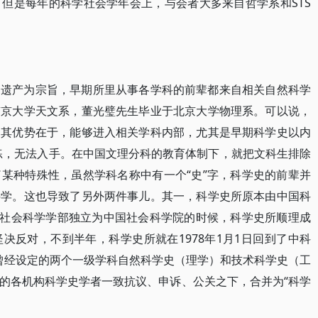
但是每年的科学社会学年会上，与会者大多来自哲学系和STS
国遗产为宗旨，早期所里从事各学科的前辈都来自相关自然科学
南京大学天文系，董光璧先生毕业于北京大学物理系。可以说，
。其优势在于，能够进入相关学科内部，尤其是早期科学史以内
练，无法入手。在中国文理分科的教育体制下，就把文科生排除
某种特殊性，虽然学科名称中有一个“史”字，科学史的前辈并
科学。这也导致了另外两件事儿。其一，科学史所原本由中国科
哲学社会科学学部独立为中国社会科学院的时候，科学史所顺理成
决反对，不到半年，科学史所就在1978年1月1日回到了中科
0年曾经设定的两个一级学科自然科学史（理学）和技术科学史（工
的各机构科学史学者一致抗议、申诉、公关之下，合并为“科学
。