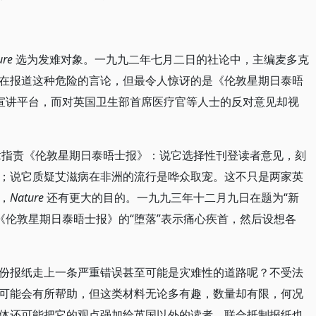
ure
选为发难对象。一九九二年七月二日的社论中，主编麦多克
小报都在报道这种危险的言论，但最令人惊讶的是《伦敦星期日泰晤
宣讲平台，而对英国卫生部首席医疗官等人士的反对意见却视
指责《伦敦星期日泰晤士报》：说它选择性刊登读者意见，刻
；说它质疑艾滋病在非洲的流行是哗众取宠。这不只是两家英
，
Nature
还有更大的目的。一九九三年十二月九日在题为“新
《伦敦星期日泰晤士报》的“堕落”表示痛心疾首，然后设想各
份报纸走上一条严重错误甚至可能是灾难性的道路呢？不受法
可能会有所帮助，但这类材料无论多有趣，数量却有限，何况
体还可能把它的观点强加给英国以外的读者。联合抵制报纸也