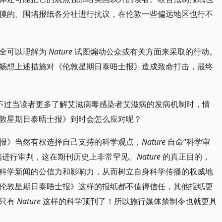
摸的。围堵报纸各分社进行抗议，在伦敦一些偏远地区也行不
完全可以理解为
Nature
试图煽动公众或有关方面来采取的行动。
畅想上述措施对《伦敦星期日泰晤士报》造成致命打击，最终
不过当读者更多了解艾滋病毒感染者艾滋病的发病机制时，情
敦星期日泰晤士报》到时会怎么应对呢？
报》当然有权选择自己支持的科学观点，
Nature
自命“科学审
闻进行审判，这在期刊历史上非常罕见。
Nature
的真正目的，
科学新闻的公信力和影响力，从而树立自身科学传播的权威地
伦敦星期日泰晤士报》这样的报纸都不值得信任，其他报纸更
然只有
Nature
这样的科学顶刊了！所以施行媒体禁制令也就更具