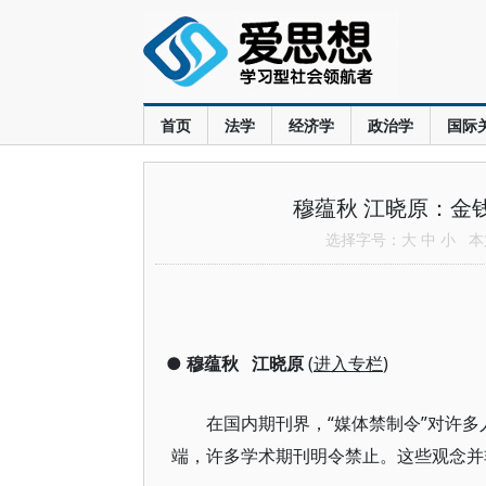
首页
法学
经济学
政治学
国际
穆蕴秋 江晓原：金
选择字号：
大
中
小
本文
●
穆蕴秋
江晓原
(
进入专栏
)
在国内期刊界，“媒体禁制令”对许
端，许多学术期刊明令禁止。这些观念并