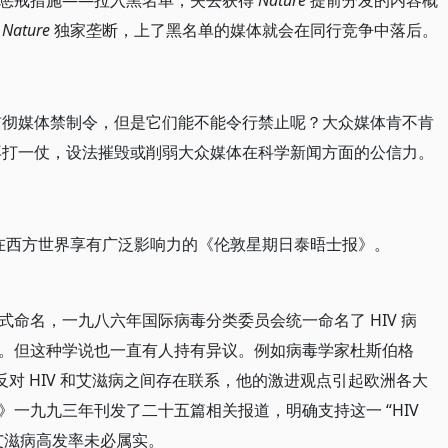
惩戒措施——拉入黑名单，失去获得
Nature
提前分发的内容概
被
Nature
独家垄断，上了黑名单的媒体就会在同行竞争中落后。
贯彻媒体禁制令，但是它们能不能令行禁止呢？大众媒体肯不肯
打一仗，设法摧毁或削弱大众媒体在科学新闻方面的公信力。
》
在西方世界享有广泛影响力的《伦敦星期日泰晤士报》。
命名，一九八六年国际病毒分类委员会统一命名了 HIV 病
。但这种学说也一直有人持有异议。例如病毒学家杜斯伯格
强烈反对 HIV 和艾滋病之间存在联系，他的激进观点引起欧洲各大
一九九三年刊发了二十五篇相关报道，明确支持这一 “HIV
艾滋病高发率未必属实。