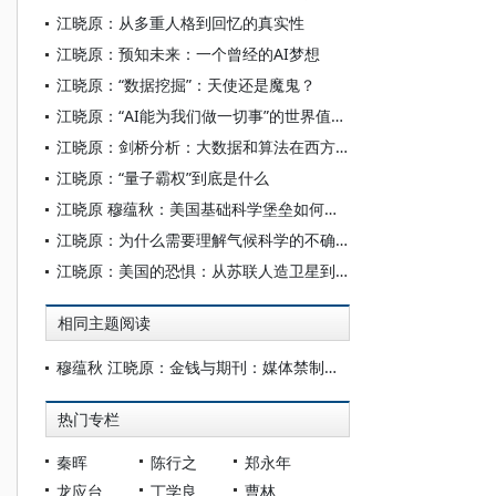
江晓原：从多重人格到回忆的真实性
江晓原：预知未来：一个曾经的AI梦想
江晓原：“数据挖掘”：天使还是魔鬼？
江晓原：“AI能为我们做一切事”的世界值得期待吗？
江晓原：剑桥分析：大数据和算法在西方当代政治中的隐秘角色
江晓原：“量子霸权”到底是什么
江晓原 穆蕴秋：美国基础科学堡垒如何从内部沦陷
江晓原：为什么需要理解气候科学的不确定性
江晓原：美国的恐惧：从苏联人造卫星到中国高空气球
相同主题阅读
穆蕴秋 江晓原：金钱与期刊：媒体禁制令及一稿多投禁制
热门专栏
秦晖
陈行之
郑永年
龙应台
丁学良
曹林