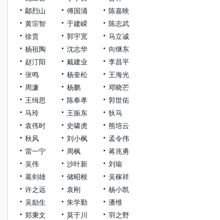
鄢烈山
傅国涌
陈嘉映
黄宗智
于建嵘
陈志武
徐贲
郭宇宽
马立诚
杨祖陶
沈志华
向继东
赵汀阳
戴建业
李昌平
张鸣
杨奎松
王海光
周濂
杨鹏
邓晓芒
王缉思
陈奉孝
郭世佑
马玲
王振东
狄马
袁伟时
史啸虎
熊培云
秋风
刘小枫
孟令伟
雷一宁
周枫
蒋兆勇
吴伟
沙叶新
刘瑜
葛剑雄
储昭根
吴稼祥
许之远
袁刚
杨小凯
吴励生
朱学勤
潘维
郑秉文
莫于川
羽之野