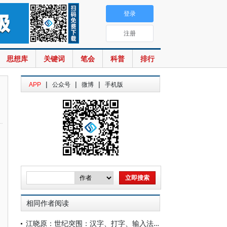
登录
注册
思想库
关键词
笔会
科普
排行
|
|
|
APP
公众号
微博
手机版
相同作者阅读
江晓原：世纪突围：汉字、打字、输入法与中国文化的命运