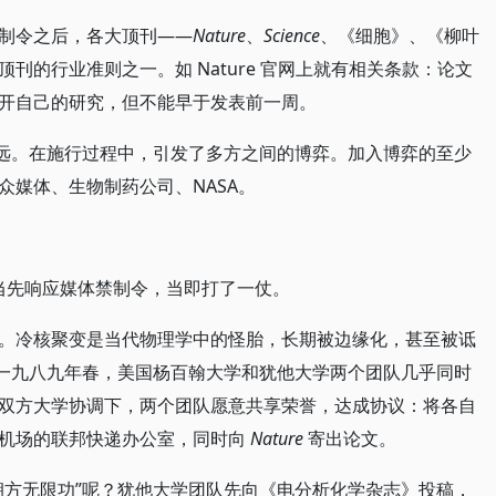
制令之后，各大顶刊——
Nature
、
Science
、《细胞》、《柳叶
刊的行业准则之一。如 Nature 官网上就有相关条款：论文
开自己的研究，但不能早于发表前一周。
深远。在施行过程中，引发了多方之间的博弈。加入博弈的至少
众媒体、生物制药公司、NASA。
当先响应媒体禁制令，当即打了一仗。
。冷核聚变是当代物理学中的怪胎，长期被边缘化，甚至被诋
。一九八九年春，美国杨百翰大学和犹他大学两个团队几乎同时
双方大学协调下，两个团队愿意共享荣誉，达成协议：将各自
城机场的联邦快递办公室，同时向
Nature
寄出论文。
朔方无限功”呢？犹他大学团队先向《电分析化学杂志》投稿，