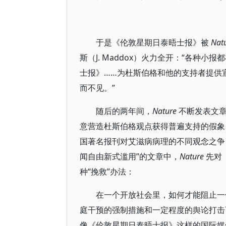
于是《伦敦星期日泰晤士报》被
Nat
斯（J. Maddox）火力全开：“各种
士报》……为杜斯伯格和他的支持者提供
而不见。”
随后的两年间，
Nature
不断发表文章
意营造杜斯伯格观点获得普遍支持的假象
国著名报刊对艾滋病病理的不同观念之争
闻自由新式滥用”的文章中，
Nature
先对
种“挽救”办法：
在一个开放社会里，如何才能阻止一
庭干预的强制措施和一定程度的舆论打击
像《伦敦星期日泰晤士报》这样的国际媒