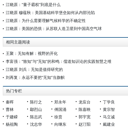
江晓原：“量子霸权”到底是什么
江晓原 穆蕴秋：美国基础科学堡垒如何从内部沦陷
江晓原：为什么需要理解气候科学的不确定性
江晓原：美国的恐惧：从苏联人造卫星到中国高空气球
相同主题阅读
王聚：无知有解：视野的开化
李富强：“致知”与“无知”的和鸣：儒道知识论的实践智慧之维
江晓原 刘兵：无知是值得研究的
刘再复：永远不要把“无知”当旗帜
热门专栏
秦晖
陈行之
郑永年
龙应台
丁学良
曹林
鄢烈山
傅国涌
陈嘉映
黄宗智
于建嵘
陈志武
徐贲
郭宇宽
马立诚
杨祖陶
沈志华
向继东
赵汀阳
戴建业