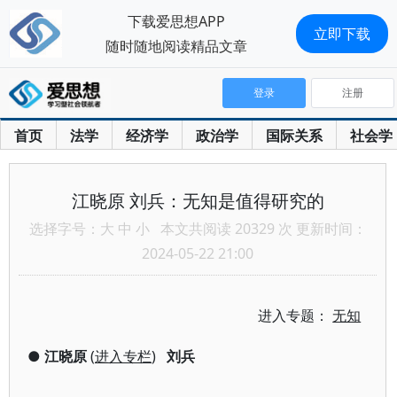
下载爱思想APP
立即下载
随时随地阅读精品文章
登录
注册
首页
法学
经济学
政治学
国际关系
社会学
江晓原 刘兵：无知是值得研究的
选择字号：
大
中
小
本文共阅读 20329 次 更新时间：
2024-05-22 21:00
进入专题：
无知
●
江晓原
(
进入专栏
)
刘兵