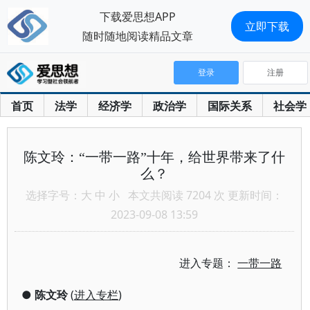
下载爱思想APP
立即下载
随时随地阅读精品文章
登录
注册
首页
法学
经济学
政治学
国际关系
社会学
陈文玲：“一带一路”十年，给世界带来了什
么？
选择字号：
大
中
小
本文共阅读 7204 次 更新时间：
2023-09-08 13:59
进入专题：
一带一路
●
陈文玲
(
进入专栏
)