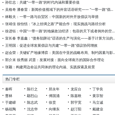
孙壮志：共建“一带一路”的时代内涵和重要价值
吴格奇 潘春雷：新闻价值视域下的外宣话语研究—— “一带一路”倡议十周年报道分析
林毅夫：一带一路与自贸区：中国新的对外开放倡议与举措
张靖佳 徐怡恬：“冰上丝绸之路”产能合作：现实挑战与路径分析
徐进钰：中国“一带一路”的地缘政治经济：包容的天下或者例外的空间？
宣长春 李嘉鑫：“债务陷阱论”话语的生产与演化—
王明国：促进全球发展倡议与共建“一带一路”倡议协同增效
赵会荣：关键矿产地缘博弈：美国在中亚的战略布局、
郭介末 徐秀丽 武晋：发展对接：面向全球南方的国际合作理论
张颖：构建周边命运共同体的理论内涵、实践探索及前景
热门专栏
秦晖
陈行之
郑永年
龙应台
丁学良
曹林
鄢烈山
傅国涌
陈嘉映
黄宗智
于建嵘
陈志武
徐贲
郭宇宽
马立诚
杨祖陶
沈志华
向继东
赵汀阳
戴建业