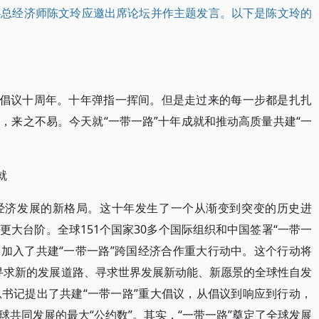
心总经济师陈文玲应邀出席论坛并作主题发言。以下是陈文玲的
”倡议十周年。十年弹指一挥间。但是走过来的每一步都是扎扎
，来之不易。今天就“一带一路”十年成就和推动高质量共建“一
就
经济发展的新格局。这十年发生了一个从渐变到突变的历史进
大台阶。全球151个国家30多个国际组织和中国签署“一带一
家加入了共建“一带一路”跨国经济合作重大行动中。这个行动将
入寻求新的发展道路、寻求世界发展新动能、新愿景的全球性自发
书记提出了共建“一带一路”重大倡议，从倡议到响应到行动，
共同发展的最大“公约数”。其实，“一带一路”奠定了全球发展