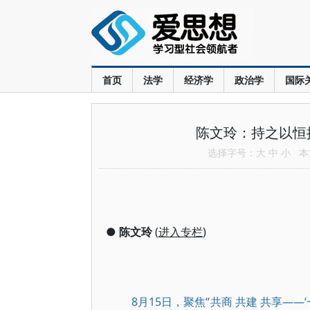
首页
法学
经济学
政治学
国际
陈文玲：持之以恒
选择字号：
大
中
小
本文
●
陈文玲
(
进入专栏
)
8月15日，聚焦“共商 共建 共享—