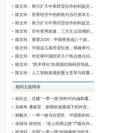
陈文玲：努力扩大中美经贸合作的利益交汇点——相向而行 在博弈中实现共生
陈文玲：世界经济中的桎梏与当代资本主义危机
陈文玲：努力扩大中美经贸合作的利益交汇点 为世界经济注入更多的确定性与稳定性
陈文玲：百年变局加速，三大主义回潮的深层冲击
陈文玲：展望2030：中国将形成八个超大规模场景
陈文玲：中国这几条经贸红线，谁碰谁付出代价
陈文玲：对近期中国经济几个热点难点问题的深度解析
陈文玲：“西半球化”的美国仍加码对华战略，中国需构筑四条经贸底线
陈文玲：人工智能发展的重大变革与双重场景
相同主题阅读
孙壮志：共建“一带一路”的时代内涵和重要价值
吴格奇 潘春雷：新闻价值视域下的外宣话语研究—— “一带一路”倡议十周年报道分析
林毅夫：一带一路与自贸区：中国新的对外开放倡议与举措
张靖佳 徐怡恬：“冰上丝绸之路”产能合作：现实挑战与路径分析
徐进钰：中国“一带一路”的地缘政治经济：包容的天下或者例外的空间？