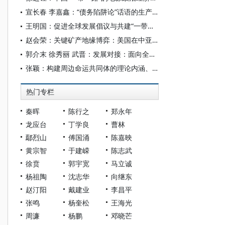
宣长春 李嘉鑫：“债务陷阱论”话语的生产与演化——基于计算方法的分析
王明国：促进全球发展倡议与共建“一带一路”倡议协同增效
赵会荣：关键矿产地缘博弈：美国在中亚的战略布局、制约因素与影响分析
郭介末 徐秀丽 武晋：发展对接：面向全球南方的国际合作理论
张颖：构建周边命运共同体的理论内涵、实践探索及前景
热门专栏
秦晖
陈行之
郑永年
龙应台
丁学良
曹林
鄢烈山
傅国涌
陈嘉映
黄宗智
于建嵘
陈志武
徐贲
郭宇宽
马立诚
杨祖陶
沈志华
向继东
赵汀阳
戴建业
李昌平
张鸣
杨奎松
王海光
周濂
杨鹏
邓晓芒