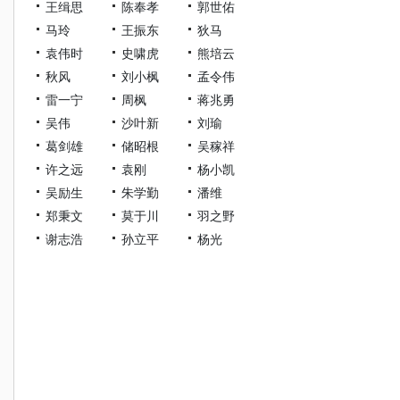
王缉思
陈奉孝
郭世佑
马玲
王振东
狄马
袁伟时
史啸虎
熊培云
秋风
刘小枫
孟令伟
雷一宁
周枫
蒋兆勇
吴伟
沙叶新
刘瑜
葛剑雄
储昭根
吴稼祥
许之远
袁刚
杨小凯
吴励生
朱学勤
潘维
郑秉文
莫于川
羽之野
谢志浩
孙立平
杨光