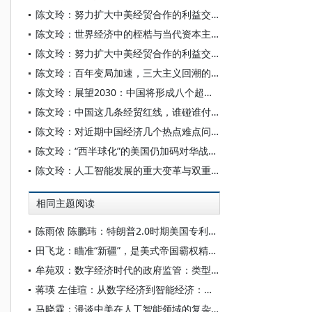
陈文玲：努力扩大中美经贸合作的利益交汇点——相向而行 在博弈中实现共生
陈文玲：世界经济中的桎梏与当代资本主义危机
陈文玲：努力扩大中美经贸合作的利益交汇点 为世界经济注入更多的确定性与稳定性
陈文玲：百年变局加速，三大主义回潮的深层冲击
陈文玲：展望2030：中国将形成八个超大规模场景
陈文玲：中国这几条经贸红线，谁碰谁付出代价
陈文玲：对近期中国经济几个热点难点问题的深度解析
陈文玲：“西半球化”的美国仍加码对华战略，中国需构筑四条经贸底线
陈文玲：人工智能发展的重大变革与双重场景
相同主题阅读
陈雨侬 陈鹏玮：特朗普2.0时期美国专利制度的“武器化”演进与中国应对
田飞龙：瞄准“新疆”，是美式帝国霸权精心酝酿的专项行动
牟苑双：数字经济时代的政府监管：类型、挑战与路径
蒋瑛 左佳瑄：从数字经济到智能经济：中国社会分层的特点与变迁
马晓霖：漫谈中美在人工智能领域的复杂博弈