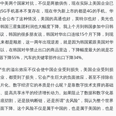
果中美两个国家对抗，不仅是两败俱伤，现在实际上美国企业已
5G手机基本不复存在，现在华为新上市的都是4G的手机。华
社会公布了这种情况，美国的高通也好，英特尔也好，美光也
像韩国三星集团利润也大幅度下降。我上个月到韩国参加中日韩
议，韩国的很多朋友说，韩国对华出口连续15个月下降，到现
以来都是顺差，这一两年出现逆差，就是因为韩国紧跟美国对华
所以，在韩国对华禁止出口的商品里边，下降幅度最大的就是芯
器下降55%，汽车的关键零部件出口下降34%。
产生的溢出效应不仅会使中国企业受到损失，美国企业受到损
企业，都受到了损失，它会产生巨大的负面效应，甚至不排除在
碎片化。数字经济它的本质是什么呢？是靠数字技术支撑的基础
率、提高共享水平的经济增长动力。如果阻止了数据和数字化基
底切割，还是脱钩断链，还是所谓"去风险"，我认为整个世界
方面下降。这个风险不仅是属于中国的，也是属于美国的，也是