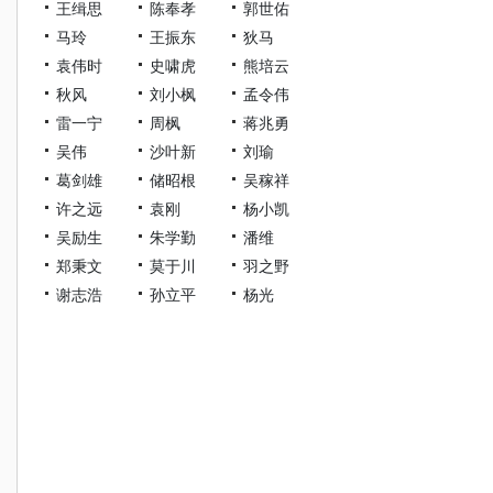
王缉思
陈奉孝
郭世佑
马玲
王振东
狄马
袁伟时
史啸虎
熊培云
秋风
刘小枫
孟令伟
雷一宁
周枫
蒋兆勇
吴伟
沙叶新
刘瑜
葛剑雄
储昭根
吴稼祥
许之远
袁刚
杨小凯
吴励生
朱学勤
潘维
郑秉文
莫于川
羽之野
谢志浩
孙立平
杨光