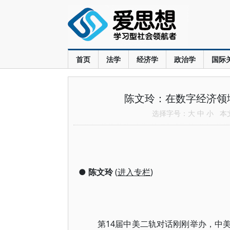
首页
法学
经济学
政治学
国际
陈文玲：在数字经济领
选择字号：
大
中
小
本文共
●
陈文玲
(
进入专栏
)
第14届中美二轨对话刚刚举办，中