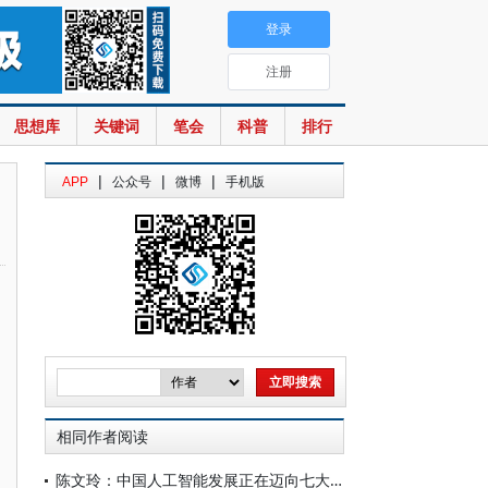
登录
注册
思想库
关键词
笔会
科普
排行
|
|
|
APP
公众号
微博
手机版
相同作者阅读
陈文玲：中国人工智能发展正在迈向七大跃迁