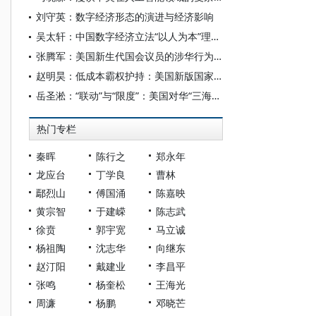
刘守英：数字经济形态的演进与经济影响
吴太轩：中国数字经济立法“以人为本”理念的生成逻辑与制度实现
张腾军：美国新生代国会议员的涉华行为及其影响探析
赵明昊：低成本霸权护持：美国新版国家安全战略与中美博弈
岳圣淞：“联动”与“限度”：美国对华“三海联动”战略探析
热门专栏
秦晖
陈行之
郑永年
龙应台
丁学良
曹林
鄢烈山
傅国涌
陈嘉映
黄宗智
于建嵘
陈志武
徐贲
郭宇宽
马立诚
杨祖陶
沈志华
向继东
赵汀阳
戴建业
李昌平
张鸣
杨奎松
王海光
周濂
杨鹏
邓晓芒