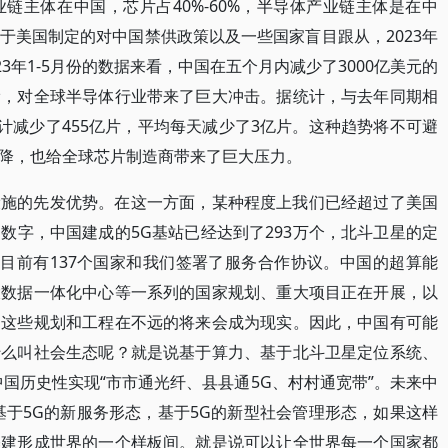
链主体在中国，芯片占40%-60%，半导体产业链主体是在中
于美国制定的对中国禁供政策以及一些国家盲目跟从，2023年
3年1-5月份的数据来看，中国在五个月内减少了3000亿美元的
滑，对全球半导体行业带来了巨大冲击。据统计，与去年同期相
累计减少了455亿片，平均每天减少了3亿片。这种趋势将不可避
降，也给全球芯片制造商带来了巨大压力。
设施的先发优势。在这一方面，某种程度上我们已经超过了美国
数字，中国建成的5G基站已经达到了293万个，北斗卫星的定
，目前有137个国家和我们签署了服务合作协议。中国的超算能
大数据一体化中心等一系列的国家规划、重大项目正在开展，以
，这些规划和工程在不远的将来会成为现实。因此，中国有可能
什么叫社会生态呢？就是说基于算力、基于北斗卫星定位系统、
国历史性实现“市市通光纤、县县通5G、村村通宽带”。未来中
基于5G的新服务形态，基于5G的新型社会管理形态，如果这样
基建形成世界的一个样板间。就是说可以让全世界每一个国家都