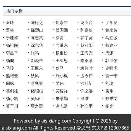
热门专栏
秦晖
陈行之
郑永年
龙应台
丁学良
曹林
鄢烈山
傅国涌
陈嘉映
黄宗智
于建嵘
陈志武
徐贲
郭宇宽
马立诚
杨祖陶
沈志华
向继东
赵汀阳
戴建业
李昌平
张鸣
杨奎松
王海光
周濂
杨鹏
邓晓芒
王缉思
陈奉孝
郭世佑
马玲
王振东
狄马
袁伟时
史啸虎
熊培云
秋风
刘小枫
孟令伟
雷一宁
周枫
蒋兆勇
吴伟
沙叶新
刘瑜
葛剑雄
储昭根
吴稼祥
许之远
袁刚
杨小凯
吴励生
朱学勤
潘维
郑秉文
莫于川
羽之野
谢志浩
孙立平
杨光
Powered by aisixiang.com Copyright © 2026 by
aisixiang.com All Rights Reserved 爱思想 京ICP备12007865