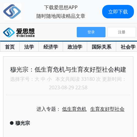
下载爱思想APP
立即下载
随时随地阅读精品文章
登录
注册
首页
法学
经济学
政治学
国际关系
社会学
穆光宗：低生育危机与生育友好型社会构建
选择字号：
大
中
小
本文共阅读 33180 次 更新时间：
2023-08-29 22:58
进入专题：
低生育危机
生育友好型社会
●
穆光宗