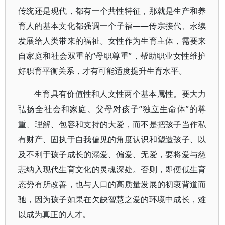
传统还是现代，都有一个共性特征，那就是生产和养
育人的基本文化都强调一个子福——传宗接代、永续
发展给人类带来的福祉。女性作为生育主体，需要来
自家庭和社会双重的“母职尊重”，帮助职业女性维护
好职育平衡关系，才有可能适度提升生育水平。
生育具有价值性和人文性两个基本属性。要大力
弘扬全社会和家庭、父母对孩子“独立生命体”的尊
重、理解、包容和支持的大爱，而不是把孩子当作私
有财产、固执于自我偏见的角度认识和塑造孩子、以
及不利于孩子成长的溺爱、偏爱、无爱，要将爱与慈
悲纳入现代生育文化的灵魂深处。否则，即便低生育
态势有所改善，也与人口的高质量发展的初衷背道而
驰，因为孩子如果在欠缺智慧之爱的环境中成长，难
以成为真正的人才。