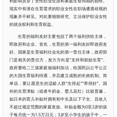
利影响贯穿了女性职业生涯和家庭生命周期的始终。
现实中有潜在生育需求的职业女性在职场遭遇歧视的
现象并不鲜见。对此要细致研究、立法保护职业女性
的就业权利和生育权益。
生育的福利友好主要包括了两个福利供给主体，
即政府和企业。首先，生育的第一福利友好即政府友
好。国家是生育福利社会化的第一责任主体，政府部
门是相关的责任方，发力方向是“支持和鼓励生育”。
政府要给二三孩家庭做福利加法，给国民以公平公正
的大国生育福利待遇，并且建立成熟的长效机制。简
单说，要让愿意生的适龄人群“生得起”“养得好”。国
外的生育津贴（或者牛奶金、婴儿花红）比较普遍，
如日本的育儿补贴对拥有初中生及以下子女、且收入
不超过规定范围的家庭发放。补贴金额为0至2岁的孩
子每月统一为1.5万日元；3岁至小学生的孩子中，一