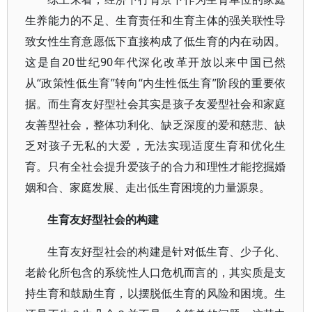
生养能力的不足、生育责任和生育主体的强关联性导
致女性生育意愿低下直接构成了低生育的内在动因。
这是自20世纪90年代深化改革开放以来中国已然
从“政策性低生育”转向“内生性低生育”阶段的重要依
据。而生育友好型社会其实是孩子友爱型社会和家庭
友善型社会，整体功利化、缺乏深度的爱和慈悲、缺
乏对孩子无私的大爱，无法实现适度生育和优化生
育。只有全社会提升爱孩子的合力和理性才能挖掘婚
姻和合、家庭发展、走出低生育困境的力量源泉。
生育友好型社会的构建
生育友好型社会的构建是针对低生育、少子化、
老龄化所包含的系统性人口危机而言的，其实质是支
持生育和鼓励生育，以摆脱低生育的风险和困境。生