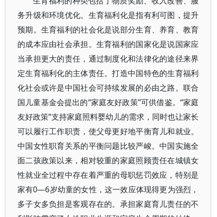
生育福利的种类包括了物质奖励、收入改善、服
务升级和环境优化。生育福利化是指有利可图，提升
预期。生育福利的社会化是说部分生育、养育、教育
的成本应由社会承担。生育福利的国家化是说国家应
当承担更大的责任，通过制度化和法律化的途径来界
定生育福利化的主体责任。打造中国特色的生育福利
化社会或许是中国社会可持续发展的必由之路。联合
国儿童基金会提出的“家庭友好政策”可供借鉴。“家庭
友好政策”支持家庭照料婴幼儿的需求，同时也让家长
可以履行工作职责，使父母更好地平衡育儿和就业。
中国女性职育关系的平衡问题比较严峻。中国实施全
面二孩政策以来，相对较重的家庭照顾责任在城镇女
性就业全过程中存在着严重的母职惩罚效应，特别是
家有0—6岁幼童的女性，这一效应体现得更为强烈，
多子女多负担是客观存在的。承担家庭育儿责任的不