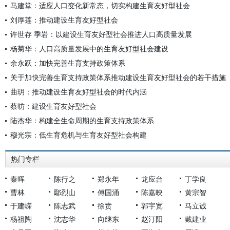
马建堂：适应人口变化新常态，切实构建生育友好型社会
刘厚莲：推动建设生育友好型社会
许世存 季岩：以建设生育友好型社会推进人口高质量发展
杨菊华：人口高质量发展中的生育友好型社会建设
余永跃：加快完善生育支持政策体系
关于加快完善生育支持政策体系推动建设生育友好型社会的若干措施
曲玥：推动建设生育友好型社会的时代内涵
蔡昉：建设生育友好型社会
陆杰华：构建全生命周期的生育支持政策体系
穆光宗：低生育危机与生育友好型社会构建
热门专栏
秦晖
陈行之
郑永年
龙应台
丁学良
曹林
鄢烈山
傅国涌
陈嘉映
黄宗智
于建嵘
陈志武
徐贲
郭宇宽
马立诚
杨祖陶
沈志华
向继东
赵汀阳
戴建业