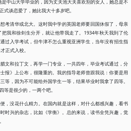
。她是中山大学毕业的，因为丈夫池大夫喜欢别的女人，她总是不
正式谈恋爱了，她比我大十多岁吧。
还想考清华或北大。这时我中学的英国老师要回国休假了，母亲
把我和徐剑生分开，就让他带我走了。1934年秋天我到了伦
天通过入学考试，但牛津不怎么重视亚洲学生，当年没有招生指
年才正式入校。
希腊文和拉丁文，再学一门专业，一共四年，毕业考试通过，分
晤士报》上公布，很隆重的。我的指导老师曾跟我说：你要是用
拿三等，因为不可能给外国学生一等，结果毕业时我拿了四等。
四等是很少的，一两个吧。
随便，没花什么精力。在国内就是这样，对什么都感兴趣，看书
当时时兴的杂志，比如《学衡》。总的来说，读书全凭兴趣，觉
。