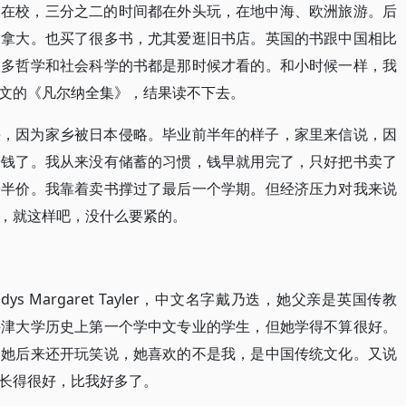
期在校，三分之二的时间都在外头玩，在地中海、欧洲旅游。后
加拿大。也买了很多书，尤其爱逛旧书店。英国的书跟中国相比
很多哲学和社会科学的书都是那时候才看的。和小时候一样，我
文的《凡尔纳全集》，结果读不下去。
快，因为家乡被日本侵略。毕业前半年的样子，家里来信说，因
寄钱了。我从来没有储蓄的习惯，钱早就用完了，只好把书卖了
是半价。我靠着卖书撑过了最后一个学期。但经济压力对我来说
，就这样吧，没什么要紧的。
s Margaret Tayler，中文名字戴乃迭，她父亲是英国传教
牛津大学历史上第一个学中文专业的学生，但她学得不算很好。
。她后来还开玩笑说，她喜欢的不是我，是中国传统文化。又说
长得很好，比我好多了。