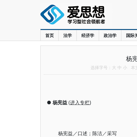
首页
法学
经济学
政治学
国际
杨
选择字号：
大
中
小
本文共
●
杨宪益
(
进入专栏
)
杨宪益／口述；陈洁／采写