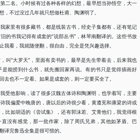
考第二名。小时候有过各种各样的幻想，最早想当孙悟空，大一
想，不过没过几年就只想做杜甫、陶渊明了。
。我家里有很多藏书，都是线装古书，经史子集都有，还有笔记
旧的书我记得有成套的“说部丛书”，林琴南翻译的。这些书放
止我看，我就随便翻，很自由，完全是凭兴趣选择。
，叫“大罗天”，里面有卖书的，最早是先生带着去，后来我也
乎是能捞到什么书，就先搬回家再说。有的书只是觉得插画好
回去也不一定看。如果是成套的，则一定要买全了。
，我受他影响，读了很多汉魏古体诗和陶渊明，也学着写，主要
唐诗我偏爱中晚唐的，唐以后的诗很少看，黄遵宪和康梁的诗或
诗，比如胡适的《尝试集》，还有郭沫若、艾青他们，我觉得根
学一直没有感觉，那一批作家，除了周氏兄弟，其他如茅盾、巴
翻译完鲁迅全集是很可惜的。