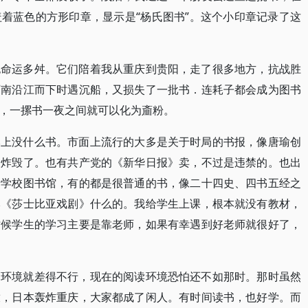
着蓝色的方形印章，显示是“杨氏图书”。这个小印章记录了这
也命运多舛。它们陪着我从重庆到贵阳，走了很多地方，抗战胜
西南沿江而下时遇沉船，又损失了一批书．连耗子都会成为图书
，一摞书一夜之间就可以化为齑粉。
本上没什么书。市面上流行的大多是关于时局的书报，像唐瑜创
被炸毁了。也有共产党的《新华日报》卖，不过是违禁的。也出
于学校图书馆，有的都是很普通的书，像二十四史、四书五经之
本《莎士比亚戏剧》什么的。我给学生上课，根本就没有教材，
时候学生的学习主要是靠老师，如果有幸遇到好老师就很好了，
书环境就差得不行，现在的阅读环境恐怕还不如那时。那时虽然
放，日本轰炸重庆，大家都成了闲人。有时间读书，也好学。而