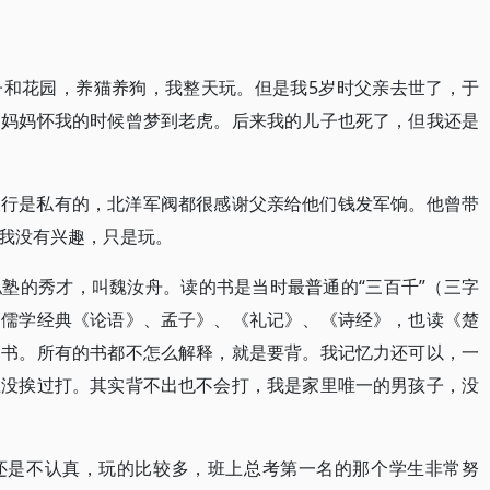
子和花园，养猫养狗，我整天玩。但是我5岁时父亲去世了，于
。妈妈怀我的时候曾梦到老虎。后来我的儿子也死了，但我还是
银行是私有的，北洋军阀都很感谢父亲给他们钱发军饷。他曾带
我没有兴趣，只是玩。
塾的秀才，叫魏汝舟。读的书是当时最普通的“三百千”（三字
是儒学经典《论语》、孟子》、《礼记》、《诗经》，也读《楚
史书。所有的书都不怎么解释，就是要背。我记忆力还可以，一
上没挨过打。其实背不出也不会打，我是家里唯一的男孩子，没
还是不认真，玩的比较多，班上总考第一名的那个学生非常努