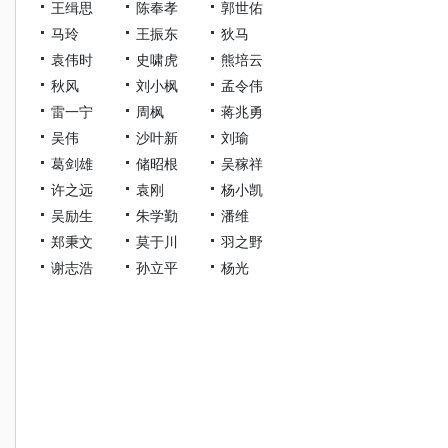
王缉思
陈奉孝
郭世佑
马玲
王振东
狄马
袁伟时
史啸虎
熊培云
秋风
刘小枫
孟令伟
雷一宁
周枫
蒋兆勇
吴伟
沙叶新
刘瑜
葛剑雄
储昭根
吴稼祥
许之远
袁刚
杨小凯
吴励生
朱学勤
潘维
郑秉文
莫于川
羽之野
谢志浩
孙立平
杨光