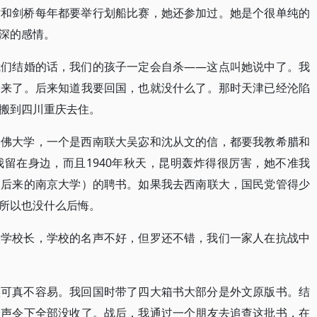
津和剑桥每年都要举行划船比赛，她还参加过。她是个很单纯的
深的感情。
我们结婚的话，我们的孩子一定会自杀——这点叫她说中了。我
回来了。后来知道我要回国，也就没什么了。那时天津已经沦陷
搬到四川重庆去住。
哈佛大学，一个是西南联大吴宓和沈从文的信，都要我教希腊和
留在身边，而且1940年秋天，昆明轰炸得很厉害，她不准我
（后来的南京大学）的聘书。如果我去西南联大，国民党管得少
所以也没什么后悔。
大学校长，学校的名声不好，但罗还不错，我们一家人在抗战中
候可真不容易。我回国时带了四大箱书大部分是外文原版书。结
一声令下全部没收了。战后，我通过一个朋友去追查这批书，在