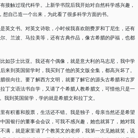
没有接触过现代科学。上新学书院后我开始对自然科学感兴趣，
法，想自己造一个出来，为此看了很多科学方面的书。
就是英文书。对英文诗歌，小时候我喜欢朗费罗和丁尼生，还有
莱尔、兰波、马拉美等，还有古典作品，像古希腊的萨福，也都
，比如莎士比亚。我还有个偶像，就是意大利的马志尼，我中学
，后来到英国留学时，我买到了他的英文版全集，都高兴坏了。
希腊很向往。要了解西方文明，就要了解它的源头古希腊和古罗
了拉丁文语法书自学，又请了个希腊人教希腊文，可惜他只是一
。我到英国留学，学的就是希腊文和拉丁文。
家里有积蓄和股票，生活还不错。我是独子，母亲当然还是希望
次中国银行的董事会会议，可我不感兴趣，她也就算了，她对我
事不满，就是家里请了个教英文的老师，我第一次见她就笑，说