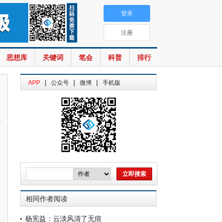
登录
注册
思想库
关键词
笔会
科普
排行
|
|
|
APP
公众号
微博
手机版
相同作者阅读
杨宪益：云淡风清了无痕