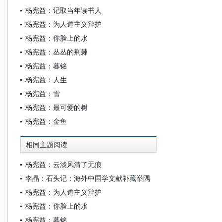
杨宪益：记取当年读书人
杨宪益：为人道主义辩护
杨宪益：你脸上的水
杨宪益：丛丛的荆棘
杨宪益：暮铭
杨宪益：人生
杨宪益：雪
杨宪益：最可爱的树
杨宪益：金鱼
相同主题阅读
杨宪益：云淡风清了无痕
李晶：石头记：海外中国学文献补藏举隅
杨宪益：为人道主义辩护
杨宪益：你脸上的水
杨宪益：暮铭