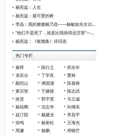
杨宪益：人生
杨宪益：最可爱的树
李晶：我的嫂嫂戴乃迭——杨敏如先生访谈录
“他们不是死了，就是比我病得还厉害”——对话杨宪益
杨宪益：《银翘集》诗词选
热门专栏
秦晖
陈行之
郑永年
龙应台
丁学良
曹林
鄢烈山
傅国涌
陈嘉映
黄宗智
于建嵘
陈志武
徐贲
郭宇宽
马立诚
杨祖陶
沈志华
向继东
赵汀阳
戴建业
李昌平
张鸣
杨奎松
王海光
周濂
杨鹏
邓晓芒