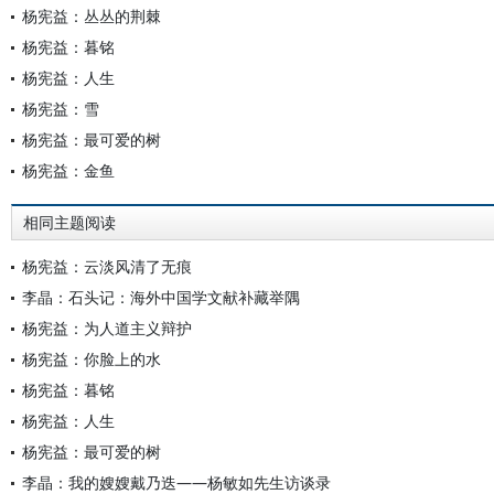
杨宪益：丛丛的荆棘
杨宪益：暮铭
杨宪益：人生
杨宪益：雪
杨宪益：最可爱的树
杨宪益：金鱼
相同主题阅读
杨宪益：云淡风清了无痕
李晶：石头记：海外中国学文献补藏举隅
杨宪益：为人道主义辩护
杨宪益：你脸上的水
杨宪益：暮铭
杨宪益：人生
杨宪益：最可爱的树
李晶：我的嫂嫂戴乃迭——杨敏如先生访谈录