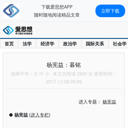
下载爱思想APP
立即下载
随时随地阅读精品文章
首页
法学
经济学
政治学
国际关系
社会学
杨宪益：暮铭
选择字号：
大
中
小
本文共阅读 2840 次 更新时间：
2017-12-08 09:49
进入专题：
杨宪益
●
杨宪益
(
进入专栏
)