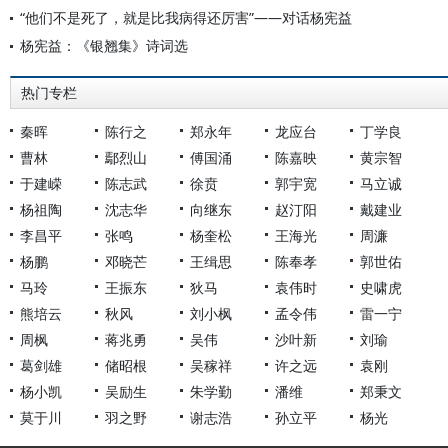
“他们不是死了，就是比我病得还厉害”——对话杨宪益
杨宪益：《银翘集》诗词选
热门专栏
秦晖
陈行之
郑永年
龙应台
丁学良
曹林
鄢烈山
傅国涌
陈嘉映
黄宗智
于建嵘
陈志武
徐贲
郭宇宽
马立诚
杨祖陶
沈志华
向继东
赵汀阳
戴建业
李昌平
张鸣
杨奎松
王海光
周濂
杨鹏
邓晓芒
王缉思
陈奉孝
郭世佑
马玲
王振东
狄马
袁伟时
史啸虎
熊培云
秋风
刘小枫
孟令伟
雷一宁
周枫
蒋兆勇
吴伟
沙叶新
刘瑜
葛剑雄
储昭根
吴稼祥
许之远
袁刚
杨小凯
吴励生
朱学勤
潘维
郑秉文
莫于川
羽之野
谢志浩
孙立平
杨光