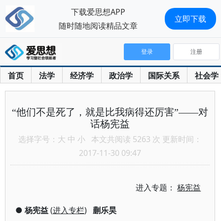
下载爱思想APP
立即下载
随时随地阅读精品文章
登录
注册
首页
法学
经济学
政治学
国际关系
社会学
“他们不是死了，就是比我病得还厉害”——对
话杨宪益
选择字号：
大
中
小
本文共阅读 5263 次 更新时间：
2017-11-30 09:47
进入专题：
杨宪益
●
杨宪益
(
进入专栏
)
蒯乐昊