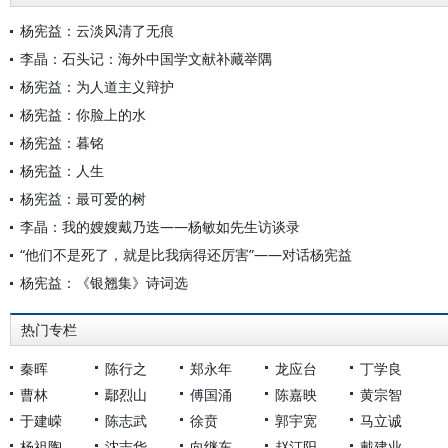
杨宪益：云淡风清了无痕
李晶：石头记：海外中国学文献补藏举隅
杨宪益：为人道主义辩护
杨宪益：你脸上的水
杨宪益：暮铭
杨宪益：人生
杨宪益：最可爱的树
李晶：我的嫂嫂戴乃迭——杨敏如先生访谈录
“他们不是死了，就是比我病得还厉害”——对话杨宪益
杨宪益：《银翘集》诗词选
热门专栏
秦晖
陈行之
郑永年
龙应台
丁学良
曹林
鄢烈山
傅国涌
陈嘉映
黄宗智
于建嵘
陈志武
徐贲
郭宇宽
马立诚
杨祖陶
沈志华
向继东
赵汀阳
戴建业