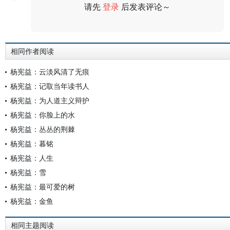
请先
登录
后发表评论～
评论
相同作者阅读
杨宪益：云淡风清了无痕
杨宪益：记取当年读书人
杨宪益：为人道主义辩护
杨宪益：你脸上的水
杨宪益：丛丛的荆棘
杨宪益：暮铭
杨宪益：人生
杨宪益：雪
杨宪益：最可爱的树
杨宪益：金鱼
相同主题阅读