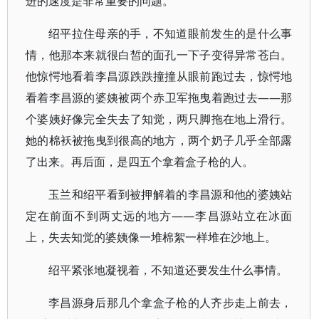
进的速度是非常重要的问题。
绍平拉住母亲的手，不知道眼前发生的是什么事
情，他那本来就很白皙的面孔一下子变得异常苍白。
他惊愕地看着李昌源跌跌撞撞从眼前跑过去，惊愕地
看着李昌源的婆姨被两个赤卫军拖曳着跑过去——那
个婆姨好像完全失去了知觉，两只脚拖在地上滑行。
她的棉袄被拖曳到很高的地方，两个奶子几乎全部露
了出来。再后面，是四五个拿着盒子枪的人。
玉兰和绍平看到被押解着的李昌源和他的婆姨站
定在前面不到两丈远的地方——李昌源站立在冰面
上，失去知觉的婆姨像一堆棉絮一样堆在沙地上。
绍平紧张地凝视着，不知道还要发生什么事情。
李昌源身后那几个拿盒子枪的人齐步走上前去，