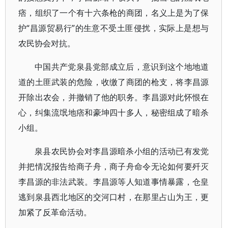
痞，组织了一个有十六条枪的商团，名义上是为了保
护“昌源贸易行”的生意不受土匪侵扰，实际上是想与
农民协会对抗。
中国共产党泉县党部成立后，意识到这个地地道
道的土匪武装的危险，收缴了商团的枪支，将李昌源
开除出农会，并撤销了他的职务。李昌源对此怀恨在
心，纠集流氓地痞和豪坤四十多人，秘密组成了暗杀
小组。
泉县农民协会对李昌源暗杀小组的活动已有发觉
并把情况报告给商子舟，商子舟命令无论如何要歼灭
李昌源的非法武装。李昌源等人知道事情暴露，仓皇
逃到泉县西北地区的交河口村，在那里占山为王，更
加紧了反革命活动。