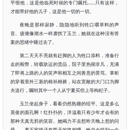
平恨他，这是他临死时候的专门嘱托……只有这样，
才能带好他的儿子，这是他一切的一切。
夜晚是那样寂静，隐隐地听到牲口嚼草料的声
音。疲倦像潮水一样袭扰了玉兰，她就在这种没有答
案的思绪中睡过去了。
第二天天不亮就有赶脚的人为牲口添料，准备行
走的鞍辔，转载驮运的货品，院子里热闹非凡，充满
了即将上路的人的笑声和相互之间善意的詈骂。掌柜
的穿着里外三新的棉袄棉裤，站在宽敞的大门口为脚
夫送行，嘱咐其中一个人从宁夏买些上等枸杞子。
玉兰坐起身子，看着仍然熟睡的绍平。这是多么
英俊的面孔啊！红扑扑的，洋溢着只有少年才会有的
那种天真无邪的笑容。她竭力不去想昨天晚上想的问
题——离石家坪还有两天的路程哩，她总会找到一个