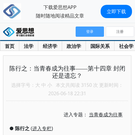
下载爱思想APP
立即下载
随时随地阅读精品文章
登录
注册
首页
法学
经济学
政治学
国际关系
社会学
陈行之：当青春成为往事——第十四章 封闭
还是遗忘？
选择字号：
大
中
小
本文共阅读 3150 次 更新时间：
2026-06-18 22:31
进入专题：
当青春成为往事
●
陈行之
(
进入专栏
)