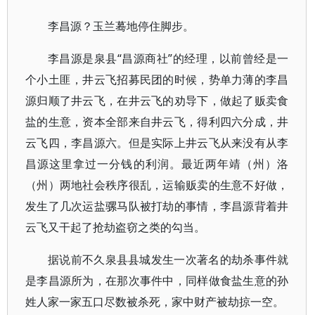
李昌源？玉兰蓦地停住脚步。
李昌源是泉县“昌源商社”的经理，以前曾经是一
个小土匪，井云飞招募民团的时候，势单力薄的李昌
源归顺了井云飞，在井云飞的劝导下，做起了贩卖食
盐的生意，资本全部来自井云飞，得利四六分成，井
云飞四，李昌源六。但是实际上井云飞从来没有从李
昌源这里拿过一分钱的利润。最近两年靖（州）洛
（州）两地社会秩序很乱，运输贩卖的生意不好做，
发生了几次运盐骡马队被打劫的事情，李昌源背着井
云飞又干起了抢劫盗窃之类的勾当。
据说前不久泉县县城发生一次著名的劫杀事件就
是李昌源所为，在那次事件中，同样做食盐生意的孙
姓人家一家五口尽数被杀死，家中财产被劫掠一空。