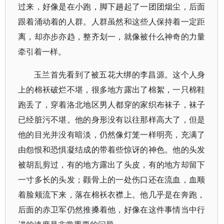
过来，好像是在小跑，脚下趟起了一团团烟尘，后面
跟着涌动着的人群。人群虽然和这些人保持着一定距
离，却亦步亦趋，整齐划一，就像被什么神奇的力量
牵引着一样。
玉兰首先看到了被五花大绑的李昌源。这个人身
上的棉袄破烂不堪，很多地方露出了棉絮，一只棉鞋
跑丢了，穿着洛北地区男人都穿的家织布袜子，袜子
已经脏污不堪。他的身形没有以往那样高大了，但是
他的目光并没有暗淡，仍然像灯笼一样明亮，充满了
由怨恨和恐惧凝结成的带着些惊讶的神色。他的头发
被胡乱剪过，有的地方露出了头皮，有的地方却留下
一寸多长的头发；颧骨上的一处伤口还在流血，血顺
着脸颊流下来，落在棉袄衣襟上。他几乎是在奔跑，
后面的赤卫军仍然推搡着他，好像在这件事情当中行