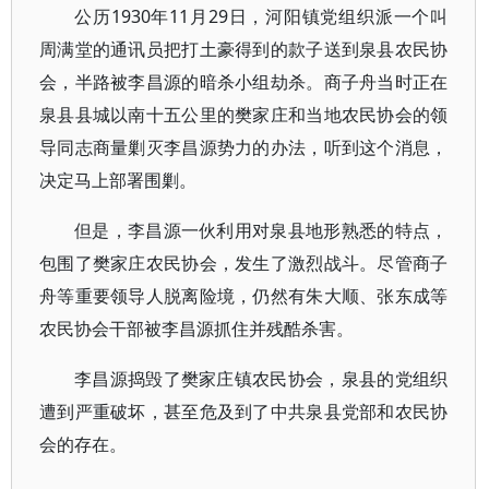
公历1930年11月29日，河阳镇党组织派一个叫
周满堂的通讯员把打土豪得到的款子送到泉县农民协
会，半路被李昌源的暗杀小组劫杀。商子舟当时正在
泉县县城以南十五公里的樊家庄和当地农民协会的领
导同志商量剿灭李昌源势力的办法，听到这个消息，
决定马上部署围剿。
但是，李昌源一伙利用对泉县地形熟悉的特点，
包围了樊家庄农民协会，发生了激烈战斗。尽管商子
舟等重要领导人脱离险境，仍然有朱大顺、张东成等
农民协会干部被李昌源抓住并残酷杀害。
李昌源捣毁了樊家庄镇农民协会，泉县的党组织
遭到严重破坏，甚至危及到了中共泉县党部和农民协
会的存在。