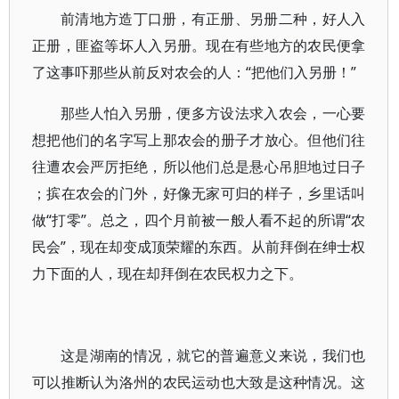
前清地方造丁口册，有正册、另册二种，好人入
正册，匪盗等坏人入另册。现在有些地方的农民便拿
了这事吓那些从前反对农会的人：“把他们入另册！”
那些人怕入另册，便多方设法求入农会，一心要
想把他们的名字写上那农会的册子才放心。但他们往
往遭农会严厉拒绝，所以他们总是悬心吊胆地过日子
；摈在农会的门外，好像无家可归的样子，乡里话叫
做“打零”。总之，四个月前被一般人看不起的所谓“农
民会”，现在却变成顶荣耀的东西。从前拜倒在绅士权
力下面的人，现在却拜倒在农民权力之下。
这是湖南的情况，就它的普遍意义来说，我们也
可以推断认为洛州的农民运动也大致是这种情况。这