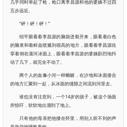
几乎同时举起了枪，枪口离李昌源和他的婆姨不过四
五步远近。
“砰！砰！砰！”
绍平眼看着李昌源的脑袋迸裂开来，眼看着白色
的脑浆和着鲜血喷溅到很高的地方，眼看着李昌源痉
挛着倒在湎河冰面上，眼看着李昌源的婆姨剧烈地抖
动了几下，就完全不动了。
两个人的血像小河一样蜿蜒，在沙地和冰面接合
的地方汇聚到一起，从冰面的缝隙之间流到河里去。
谁也没有注意到，一个14岁的孩子，被这个场面
所惊吓，软软地出溜到了地上。
只有他的母亲把他搂在怀里，用别人听不到的声
音急切地呼唤着他。