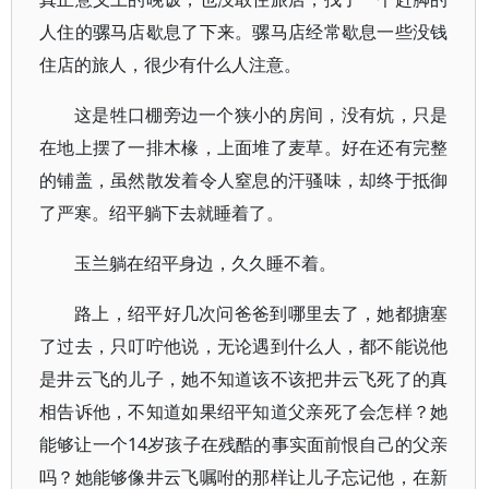
人住的骡马店歇息了下来。骡马店经常歇息一些没钱
住店的旅人，很少有什么人注意。
这是牲口棚旁边一个狭小的房间，没有炕，只是
在地上摆了一排木椽，上面堆了麦草。好在还有完整
的铺盖，虽然散发着令人窒息的汗骚味，却终于抵御
了严寒。绍平躺下去就睡着了。
玉兰躺在绍平身边，久久睡不着。
路上，绍平好几次问爸爸到哪里去了，她都搪塞
了过去，只叮咛他说，无论遇到什么人，都不能说他
是井云飞的儿子，她不知道该不该把井云飞死了的真
相告诉他，不知道如果绍平知道父亲死了会怎样？她
能够让一个14岁孩子在残酷的事实面前恨自己的父亲
吗？她能够像井云飞嘱咐的那样让儿子忘记他，在新