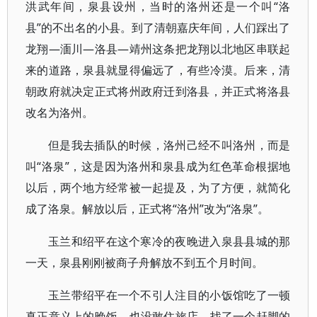
洪武年间，泉县设州，当时的洛州还是一个叫“洛
县”的不出名的小县。到了清朝嘉庆年间，人们踩出了
龙翔—湎川—洛县—靖州这条把龙翔以北地区串联起
来的道路，泉县就显得偏远了，有些冷漠。后来，清
朝政府就决定正式将州政府迁到洛县，并正式将洛县
改名为洛州。
但是我去插队的时候，洛州己经不叫洛州，而是
叫“洛泉”，这是因为洛州和泉县成为红色革命根据地
以后，两个地方经常被一起提及，为了方便，就简化
成了洛泉。解放以后，正式将“洛州”改为“洛泉”。
玉兰和绍平在这个寒冷的夜晚进入泉县县城的那
一天，泉县刚刚被商子舟解放不到五个月时间。
玉兰带绍平在一个不引人注目的小饭馆吃了一顿
真正意义上的晚饭，也没敢住旅店，找了一个赶脚的