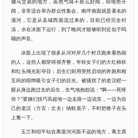
骡马交易的地方，虽然气味不那么好闻，却地势开
阔，非常适合举办群众性集会。南坪南面就是著名的
湎河，它是从县城西面流过来的，目前已经完全封
冻，水在冰面下运行，到了晚间才能够听到近似于呜
咽的声音。
冰面上出现了很多从河对岸几个村庄跑来看热闹
的人，这些人都穿得很齐整，年轻女子们的大红棉袄
和红头绳光彩夺目；后生们则用突然启动的奔跑和相
互间的喧哗吸引女子们的目光。被骚扰了的老汉瞪一
眼从身边跑过去的后生，生气地抱怨说：“啊——死呀
你？”婆姨们技巧高超地一边走路一边说笑，一边为自
己的老汉（方言：丈夫）纳鞋底子，不时把锥子在头
上篦一下。
玉兰和绍平站在离湎河河面不远的地方，离主席