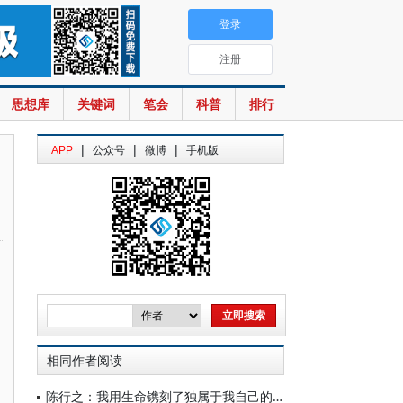
登录
注册
思想库
关键词
笔会
科普
排行
|
|
|
APP
公众号
微博
手机版
相同作者阅读
陈行之：我用生命镌刻了独属于我自己的碑文