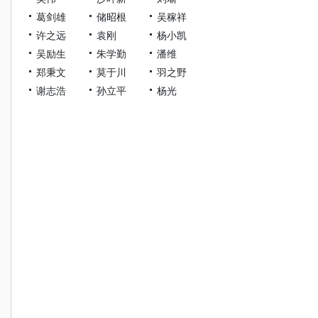
葛剑雄
储昭根
吴稼祥
许之远
袁刚
杨小凯
吴励生
朱学勤
潘维
郑秉文
莫于川
羽之野
谢志浩
孙立平
杨光