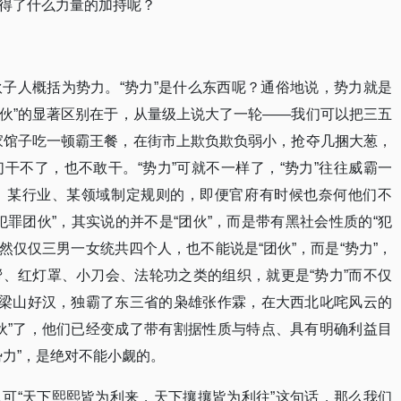
得了什么力量的加持呢？
子人概括为势力。“势力”是什么东西呢？通俗地说，势力就是
团伙”的显著区别在于，从量级上说大了一轮——我们可以把三五
某家馆子吃一顿霸王餐，在街市上欺负欺负弱小，抢夺几捆大葱，
干不了，也不敢干。“势力”可就不一样了，“势力”往往威霸一
、某行业、某领域制定规则的，即便官府有时候也奈何他们不
罪团伙”，其实说的并不是“团伙”，而是带有黑社会性质的“犯
虽然仅仅三男一女统共四个人，也不能说是“团伙”，而是“势力”，
、红灯罩、小刀会、法轮功之类的组织，就更是“势力”而不仅
的梁山好汉，独霸了东三省的枭雄张作霖，在大西北叱咤风云的
伙”了，他们已经变成了带有割据性质与特点、具有明确利益目
势力”，是绝对不能小觑的。
可“天下熙熙皆为利来，天下攘攘皆为利往”这句话，那么我们