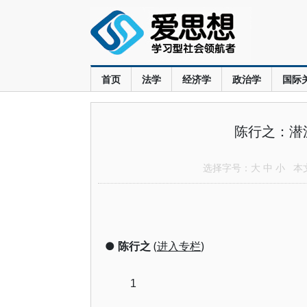
首页
法学
经济学
政治学
国际
陈行之：潜
选择字号：
大
中
小
本文共
●
陈行之
(
进入专栏
)
1