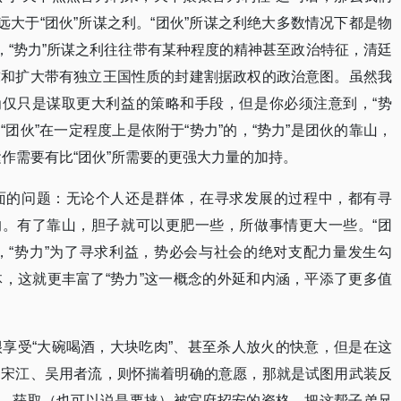
远大于“团伙”所谋之利。“团伙”所谋之利绝大多数情况下都是物
，“势力”所谋之利往往带有某种程度的精神甚至政治特征，清廷
求和扩大带有独立王国性质的封建割据政权的政治意图。虽然我
为仅只是谋取更大利益的策略和手段，但是你必须注意到，“势
“团伙”在一定程度上是依附于“势力”的，“势力”是团伙的靠山，
运作需要有比“团伙”所需要的更强大力量的加持。
面的问题：无论个人还是群体，在寻求发展的过程中，都有寻
的。有了靠山，胆子就可以更肥一些，所做事情更大一些。“团
说，“势力”为了寻求利益，势必会与社会的绝对支配力量发生勾
，这就更丰富了“势力”这一概念的外延和内涵，平添了更多值
享受“大碗喝酒，大块吃肉”、甚至杀人放火的快意，但是在这
，宋江、吴用者流，则怀揣着明确的意愿，那就是试图用武装反
境，获取（也可以说是要挟）被官府招安的资格，把这帮子弟兄