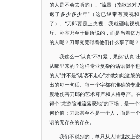
的人是不会去听的）、“流量（指歌迷对
退了多少多少年”（这已经带有蔑视
了）、“刀郎要是上央视，我就砸电视
厅、卧室乃至于厕所说的，而是当着亿
的人呢？刀郎究竟碍着他们什么事了呢？
我这么一“认真”不打紧，果然“认真
从哪里来的？这样专业复杂的话语似乎也
的人”并不是“说话不走心”才做如此这
出的每一句话、每一个字都有准确的专
度地伤害刀郎的艺术尊严和人格尊严。在
得个“龙游险滩流落恶地”的下场，是一
何价值；刀郎甚至不是一个人，而是一
语的无存在的存在。
我们不说别的，单只从人情世故上