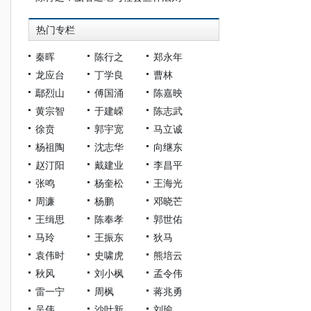
热门专栏
秦晖
陈行之
郑永年
龙应台
丁学良
曹林
鄢烈山
傅国涌
陈嘉映
黄宗智
于建嵘
陈志武
徐贲
郭宇宽
马立诚
杨祖陶
沈志华
向继东
赵汀阳
戴建业
李昌平
张鸣
杨奎松
王海光
周濂
杨鹏
邓晓芒
王缉思
陈奉孝
郭世佑
马玲
王振东
狄马
袁伟时
史啸虎
熊培云
秋风
刘小枫
孟令伟
雷一宁
周枫
蒋兆勇
吴伟
沙叶新
刘瑜