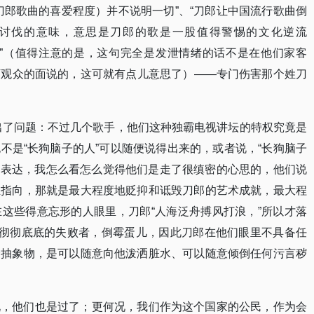
刀郎歌曲的喜爱程度）并不说明一切”、“刀郎让中国流行歌曲倒
和讨伐的意味，意思是刀郎的歌是一股值得警惕的文化逆流
机”（值得注意的是，这句完全是发泄情绪的话不是在他们家客
万观众的面说的，这可就有点儿意思了）——专门伤害那个姓刀
”出了问题：不过几个歌手，他们这种独霸电视讲坛的特权究竟是
不是“长狗脑子的人”可以随便说得出来的，或者说，“长狗脑子
般的表达，我怎么看怎么觉得他们是走了很缜密的心思的，他们说
业指向，那就是最大程度地贬抑和诋毁刀郎的艺术成就，最大程
这些得意忘形的人眼里，刀郎“人海泛舟搏风打浪，”所以才落
个彻彻底底的失败者，倒霉蛋儿，因此刀郎在他们眼里不具备任
个抽象物，是可以随意向他泼洒脏水、可以随意倾倒任何污言秽
说，他们也是过了；更何况，我们作为这个国家的公民，作为会