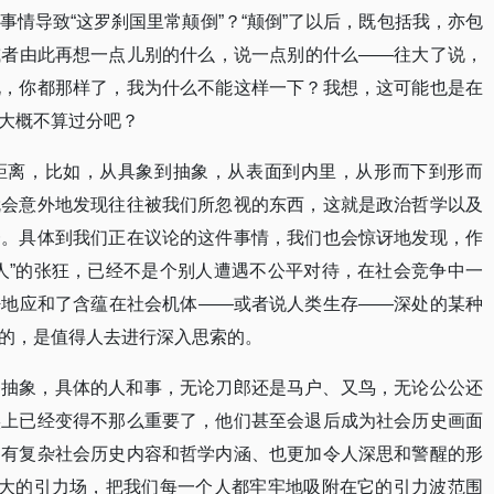
情导致“这罗刹国里常颠倒”？“颠倒”了以后，既包括我，亦包
或者由此再想一点儿别的什么，说一点别的什么——往大了说，
说，你都那样了，我为什么不能这样一下？我想，这可能也是在
大概不算过分吧？
距离，比如，从具象到抽象，从表面到内里，从形而下到形而
就会意外地发现往往被我们所忽视的东西，这就是政治哲学以及
一。具体到我们正在议论的这件事情，我们也会惊讶地发现，作
人”的张狂，已经不是个别人遭遇不公平对待，在社会竞争中一
密地应和了含蕴在社会机体——或者说人类生存——深处的某种
的，是值得人去进行深入思索的。
番抽象，具体的人和事，无论刀郎还是马户、又鸟，无论公公还
实上已经变得不那么重要了，他们甚至会退后成为社会历史画面
拥有复杂社会历史内容和哲学内涵、也更加令人深思和警醒的形
巨大的引力场，把我们每一个人都牢牢地吸附在它的引力波范围