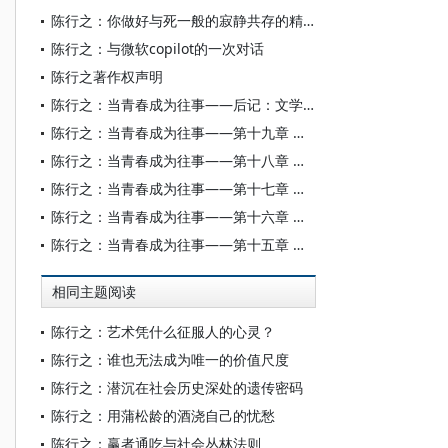
陈行之：你做好与死一般的寂静共存的精神准备了吗？
陈行之：与微软copilot的一次对话
陈行之著作权声明
陈行之：当青春成为往事——后记：文学应当有一条哲学的通道
陈行之：当青春成为往事——第十九章 黄河照样流
陈行之：当青春成为往事——第十八章 祭诔
陈行之：当青春成为往事——第十七章 活着
陈行之：当青春成为往事——第十六章 汇入波涛
陈行之：当青春成为往事——第十五章 流血的心
相同主题阅读
陈行之：艺术凭什么征服人的心灵？
陈行之：谁也无法成为唯一的价值尺度
陈行之：潜沉在社会历史深处的遗传密码
陈行之：用蒲松龄的酒浇自己的忧愁
陈行之：赢者通吃与社会丛林法则