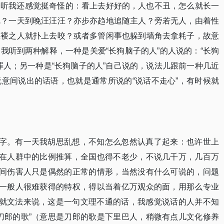
一听我还感觉挺奇怪的：看上去好好的，人也不丑，怎么就长一
呢？一天到晚汪汪汪？亦步亦趋地追随主人？旁若无人，由着性
褴褛之人就扑上去咬？或者多管闲事也躲到墙角去拿耗子，故意
我听到两种解释，一种是关爱“长狗脑子的人”的人说的：“长狗
罪人；另一种是“长狗脑子的人”自己说的，说法儿跟前一种几近
意间说出的话语，也就是通常所说的“说话不走心”，有时候就
二字。有一天我胡思乱想，不知怎么忽然认真了起来：也许世上
人在人群中的比例推算，全国也得不老少，不说几千万，几百万
意间伤害人只是偶然的正常的情形，当然没有什么可说的，问题
了一般人很难获得的特权，得以当着亿万观众的面，用那么专业
（就文法来说，这是一句文理不通的话，我感觉说话的人并不知
刀郎的歌”（意思是刀郎的歌是下里巴人，稍微有点儿文化修养