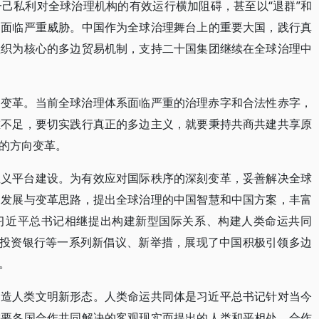
己私利对全球治理机构的有效运行横加阻碍，甚至以“退群”和
制面临严重威胁。中国作为全球治理舞台上的重要大国，践行真
组织为核心的多边贸易机制，支持二十国集团继续在全球治理中
制变革。当前全球治理体系面临严重的治理赤字和合法性赤字，
重不足，要切实践行真正的多边主义，就要秉持共商共建共享原
的方向变革。
主义平台建设。为有效应对国际秩序的深刻变革，妥善解决全球
的发展与变革思路，提出全球治理的中国智慧和中国方案，丰富
习近平总书记相继提出构建新型国际关系、构建人类命运共同
施投资银行等一系列新倡议、新举措，展现了中国积极引领多边
。
创造人类文明新形态。人类命运共同体是习近平总书记针对当今
需要各国合作共同解决的客观现实而提出的人类和平相处、合作