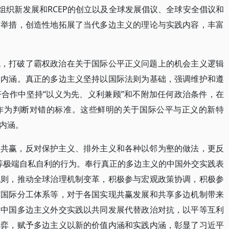
组织新发展和RCEP的创立以及全球发展倡议、全球安全倡议和
交举措，创造性地拓展了当代多边主义的理论与实践内容，丰富
观，打破了霸权政治在关于国际公平正义问题上的机会主义逻辑
的内涵。真正的多边主义坚持以国际法则为基础，强调维护和遵
合作中坚持“以义为先、义利兼顾”和不附加任何政治条件，在
作为判断对错的标准。这些鲜明的关于国际公平与正义的新特
内涵。
利共赢，反对保护主义、排外主义和各种以邻为壑的做法，更反
”等极端自私自利的行为。奉行真正的多边主义的中国外交实践表
规则，推动全球治理机制变革，积极参与宏观政策协调，积极参
与国际分工体系等，对于各国实现共赢发展和共享多边机制带来
，中国多边主义外交实践以共同发展代替政治对抗，以平等互利
博弈，赋予多边主义以新的价值内涵和实践内涵，彰显了习近平