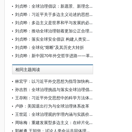
刘贞晔：全球治理倡议：新愿景、新理念、新路径
刘贞晔：习近平关于多边主义论述的思想内涵和实践价值
刘贞晔：多边主义是世界和平与发展的必由之路
刘贞晔：推动全球治理朝着更加公正合理的方向发展
刘贞晔：落实全球安全倡议 构建人类安全共同体
刘贞晔：全球化“熔断”及其历史大转折
刘贞晔：新中国70年外交哲学进路——革命、平等与引领
相同主题阅读
林宏宇：以习近平外交思想为指导加快构建中国国际关系学自主知识体系
孙吉胜：全球治理挑战与落实全球治理倡议的主要路径
王存刚：习近平外交思想中的科学方法体系及其实践价值
卢静：美国退出行为与全球治理体系改革
王世廷：全球治理观的学理内涵与实践价值
周咏梅：重建发展型多边主义：在碎片化世界中重塑信任、协调与集体行动
郭树勇 王韶华：试论人类命运共同体理念的学理化研究起点