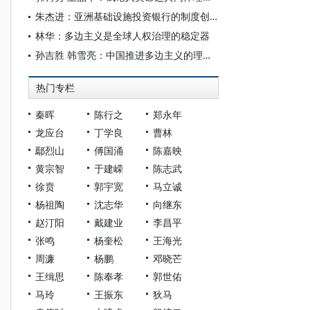
朱杰进：亚洲基础设施投资银行的制度创新与多边合作实践
林华：多边主义是全球人权治理的稳定器
孙吉胜 韩雪亮：中国推进多边主义的理念、主张与实践
热门专栏
秦晖
陈行之
郑永年
龙应台
丁学良
曹林
鄢烈山
傅国涌
陈嘉映
黄宗智
于建嵘
陈志武
徐贲
郭宇宽
马立诚
杨祖陶
沈志华
向继东
赵汀阳
戴建业
李昌平
张鸣
杨奎松
王海光
周濂
杨鹏
邓晓芒
王缉思
陈奉孝
郭世佑
马玲
王振东
狄马