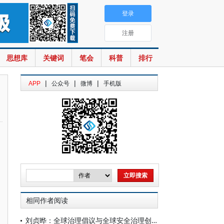
登录
注册
思想库
关键词
笔会
科普
排行
|
|
|
APP
公众号
微博
手机版
相同作者阅读
刘贞晔：全球治理倡议与全球安全治理创新