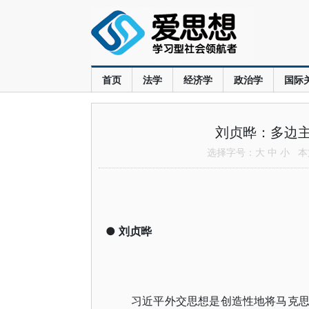
首页
法学
经济学
政治学
国际
刘贞晔：多边
选择字号：
大
中
小
本文
●
刘贞晔
习近平外交思想是创造性地将马克