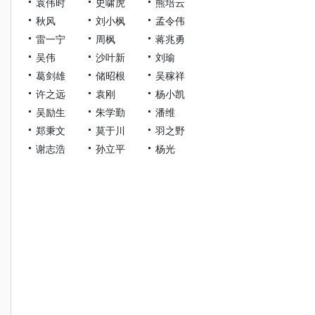
袁伟时
史啸虎
熊培云
秋风
刘小枫
孟令伟
雷一宁
周枫
蒋兆勇
吴伟
沙叶新
刘瑜
葛剑雄
储昭根
吴稼祥
许之远
袁刚
杨小凯
吴励生
朱学勤
潘维
郑秉文
莫于川
羽之野
谢志浩
孙立平
杨光