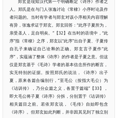
郑玄是现知汉代第一个明确断定《诗序》作者之
人。郑氏是在与门人张逸讨论《常棣》小序时论及作
者问题的。当时有学者与郑玄对该小序相关内容理解
有异，张逸求证于郑玄。郑玄回答：“此序子夏所为，
亲受圣人，足自明矣。”【32】在当时的语境中，“此
序”指《常棣》之序，郑玄以“此序”出自子夏、子夏传
自孔子来确证自己诠释的正确。郑玄言子夏作“此
序”，实蕴涵了整体《诗序》的作者是子夏之意。但这
仅是郑玄基于《毛诗》学者的基本信念所作的断言，
实无特别的证据。按照郑氏的说法，《诗序》出子
夏，原来各篇合编别行，“至毛公（按指大毛公）为
《诂训传》，乃分众篇之义，各置于篇端”【33】，
即大毛公将子夏《诗序》分拆，分别置于《诂训传》
相关篇目之前。若依郑玄说，《毛传》自始即包含
《诗序》。但郑玄如此判断，并非因其见到了独立别