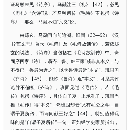
证马融未见《诗序》。马融注三《礼》【42】，必见
《周礼》“六诗”说；若马融所传《毛诗》不包括《诗
序》，那么，马融不知“六义”说。
由郑玄、马融再向前追溯。班固（32—92）《汉
书·艺文志》著录《毛诗》及《毛诗故训传》，若依郑
玄的说法，《诗序》当包括在《毛诗故训传》中。班
固序四家《诗》，谓齐、鲁、韩三家“咸非其本义，与
不得已，鲁最为近之”，以为鲁诗最近“本义”。班固习
《齐诗》【43】，能称《鲁诗》近“本义”，可见其评
论并不偏袒《齐诗》。班固见过《毛传》，若《毛
传》包括《诗序》，且传自子夏，上承孔子，班固当
推《毛传》得“本义”，然班固却云“又有毛公之学，自
谓子夏所传，而河间献王好之”【44】。特别值得玩
味的是“自谓子夏所传”一句，正如经学史家所指出，