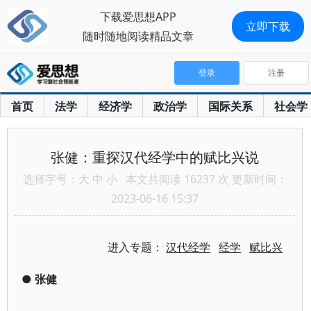
下载爱思想APP
立即下载
随时随地阅读精品文章
登录
注册
首页
法学
经济学
政治学
国际关系
社会学
张健：重探汉代经学中的赋比兴说
选择字号：
大
中
小
本文共阅读 16237 次 更新时间：
2023-06-16 15:37
进入专题：
汉代经学
经学
赋比兴
●
张健