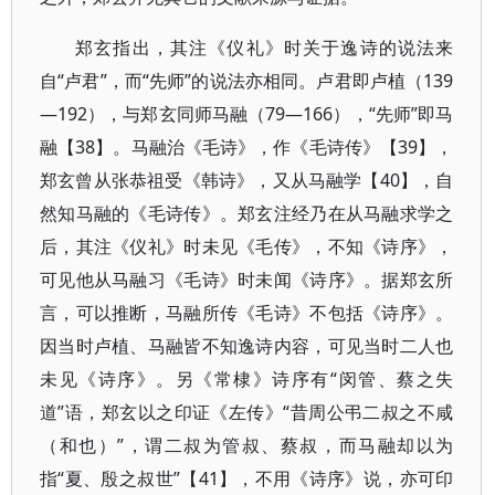
郑玄指出，其注《仪礼》时关于逸诗的说法来
自“卢君”，而“先师”的说法亦相同。卢君即卢植（139
—192），与郑玄同师马融（79—166），“先师”即马
融【38】。马融治《毛诗》，作《毛诗传》【39】，
郑玄曾从张恭祖受《韩诗》，又从马融学【40】，自
然知马融的《毛诗传》。郑玄注经乃在从马融求学之
后，其注《仪礼》时未见《毛传》，不知《诗序》，
可见他从马融习《毛诗》时未闻《诗序》。据郑玄所
言，可以推断，马融所传《毛诗》不包括《诗序》。
因当时卢植、马融皆不知逸诗内容，可见当时二人也
未见《诗序》。另《常棣》诗序有“闵管、蔡之失
道”语，郑玄以之印证《左传》“昔周公弔二叔之不咸
（和也）”，谓二叔为管叔、蔡叔，而马融却以为
指“夏、殷之叔世”【41】，不用《诗序》说，亦可印