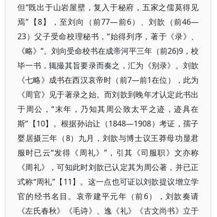
但“既出于山岩屋壁，复入于秘府，五家之儒莫得见
焉”【8】，至刘向（前77—前6）、刘歆（前46—
23）父子受命校理秘书，“始得列序，著于《录》、
《略》”。刘向受命校书在成帝河平三年（前26)9，校
毕一书，辄撮其旨要录而奏之，汇为《别录》。刘歆
《七略》成书在西汉哀帝时（前7—前1在位），此为
《周官》见于著录之始。而刘歆到晚年才认定此书出
于周公，“末年，乃知其周公致太平之迹，迹具在
斯”【10】。根据孙诒让（1848—1908）考证，孺子
婴居摄三年（8）九月，刘歆与博士议王莽母功显君
服时已云“发得《周礼》”，引其《司服职》文亦称
《周礼》，可知此时刘歆已认定其为周公著，并已正
式称“周礼”【11】。这一点也可证以刘歆提议增立学
官的经书名目。哀帝建平元年（前6），刘歆奏请
《左氏春秋》《毛诗》、逸《礼》《古文尚书》立于