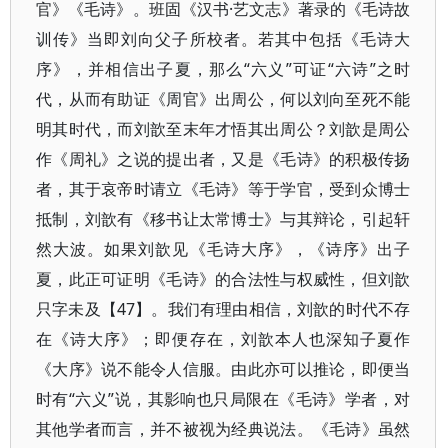
官》《毛诗》。班固《汉书·艺文志》著录的《毛诗故
训传》当即刘向父子所校者。若其中包括《毛诗大
序》，并相信出子夏，那么“六义”可证“六诗”之时
代，从而有助证《周官》出周公，何以刘向至死不能
明其时代，而刘歆至末年才悟其出周公？刘歆是周公
作《周礼》之说的提出者，又是《毛诗》的积极传扬
者，其于哀帝时请立《毛诗》等于学官，受到众博士
抵制，刘歆有《移书让太常博士》与其辩论，引起轩
然大波。如果刘歆见《毛诗大序》，《诗序》出子
夏，此正可证明《毛诗》的合法性与权威性，但刘歆
只字未及【47】。我们有理由相信，刘歆的时代不存
在《诗大序》；即便存在，刘歆本人也深知子夏作
《大序》说不能令人信服。由此亦可以推论，即便当
时有“六义”说，其影响也只局限在《毛诗》学者，对
其他学者而言，并不被视为经典说法。《毛诗》虽然