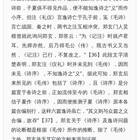
诗前，子夏俱不得见作品，便不能知逸诗之“义”而作
小序。但注《礼仪》言逸诗亡于孔子前，笺《毛诗》
言亡战国、秦之时，两书之注互相冲突。郑玄门人炅
模曾就此询问郑玄，郑答云：“为《记注》时就卢君
耳。先师亦然。后乃得毛公《传》。既古书义又当
然，《记注》已行，不复改之。”【36】此段文字清
楚表明，郑玄注《仪礼》时并未见到《毛传》，因而
未见《诗序》，不知逸诗之“义”。据此可知，郑玄后
来所见的《毛传》包括了《诗序》，且《诗序》是分
篇置于各诗之前，正如流传至今的《毛诗》。郑玄相
信子夏作《诗序》，因而便推测子夏《诗序》原本各
篇合编别行，这样六篇逸诗虽亡，“其义则与众篇之义
合编，故存”【37】。郑玄关于《诗序》及逸诗问题
的论断都是根据《毛传》所作的推断。除了《毛传》
之外，郑玄并无其它的文献来源与证据。