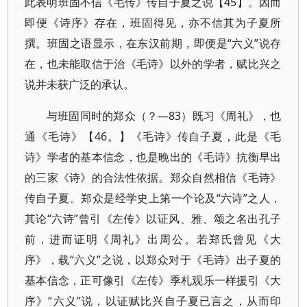
此表明班固不信《毛传》传自子夏之说【45】。因而
即便《诗序》存在，班固得见，亦不信其为子夏所
撰。班固之语显示，在东汉前期，即便是“六义”说存
在，也未能取信于治《毛诗》以外的学者，赋比兴之
说并未获广泛的承认。
与班固同时的郑众（？—83）既习《周礼》，也
通《毛诗》【46。】《毛诗》传自子夏，此是《毛
诗》学者的基本信念，也是晚出的《毛诗》抗衡早出
的三家《诗》的合法性依据。郑众自然相信《毛诗》
传自子夏。郑众是经学史上第一个论及“六诗”之人，
其论“六诗”曾引《左传》以证风、雅、颂之名出孔子
前，进而证明《周礼》出周公。若郑氏曾见《大
序》，载“六义”之说，以郑众对于《毛诗》出子夏的
基本信念，正可像引《左传》季札观乐一样援引《大
序》“六义”说，以证赋比兴自子夏已言之，从而印