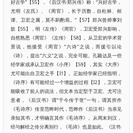
好古学”【55】，《后汉书·郑兴传》称：“兴好古学，
尤明《左氏》、《周官》，长于历数，自杜林、桓
谭、卫宏之属，莫不斟酌焉。”【57】郑兴曾师事刘
歆【55】，明《左传》《周官》，卫宏受郑兴影响，
自然熟悉《周官》《左传》【58】。从卫宏的学术背
景说，他接受《周官》“六诗”之说，而援引以论
《诗》，提出“六义”之说，完全可能。孔颖达及一些
经学家或承认卫宏作《小序》【59】，其实《大序》
尤可能出自卫宏之手【I1】。正如经学家已经指明，
《诗序》有可能经过一个增益的过程【I2】，卫宏可
能吸收了前人的说法，但文本当定型于卫宏。尤可注
意者，《后汉书》谓“于今传于世”一句，谓其所作
《毛诗序》传至范晔时代，范晔作《后汉书》当亲见
亲知其书，才明确言其作《毛诗序》。从周末到汉，
经与解经之传分离别行，《毛诗》也是如此。《汉书·