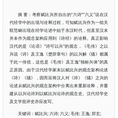
摘 要：考察赋比兴所自出的“六诗”“六义”说在汉
代经学中的出现与诠释过程，可知赋比兴作为一组关
联范畴出现在经学论述中始于东汉时代，但直至汉末
并未作为观念架构应用到《诗经》的诠释。真正影响
汉代的是《论语》“诗可以兴”的观念，《毛传》之以
兴说《诗》及王逸《楚辞章句》的以兴解《骚》都属
于此一传统，这也是《毛传》及王逸“独标兴体”的真
正原因。由于汉代经学家未以赋比兴的观念架构论述
《诗》《骚》，因而应将汉人对《诗》《骚》之兴的
论述从赋比兴的观念架构中分离出来重新诠释，并重
建从以兴论诗到以赋比兴论诗的观念史。汉代经学史
及文学批评史亦应改写。
关键词：赋比兴; 六诗; 六义; 毛传; 王逸; 郑玄;