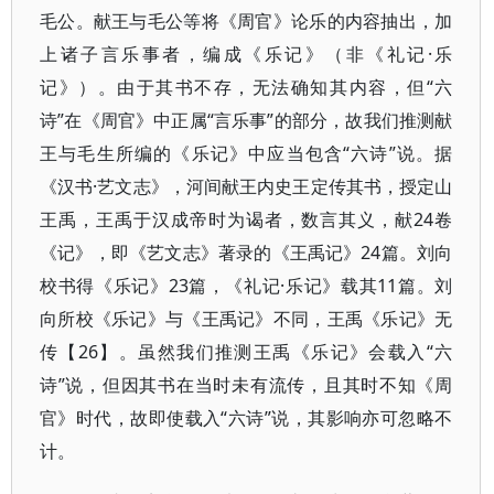
毛公。献王与毛公等将《周官》论乐的内容抽出，加
上诸子言乐事者，编成《乐记》（非《礼记·乐
记》）。由于其书不存，无法确知其内容，但“六
诗”在《周官》中正属“言乐事”的部分，故我们推测献
王与毛生所编的《乐记》中应当包含“六诗”说。据
《汉书·艺文志》，河间献王内史王定传其书，授定山
王禹，王禹于汉成帝时为谒者，数言其义，献24卷
《记》，即《艺文志》著录的《王禹记》24篇。刘向
校书得《乐记》23篇，《礼记·乐记》载其11篇。刘
向所校《乐记》与《王禹记》不同，王禹《乐记》无
传【26】。虽然我们推测王禹《乐记》会载入“六
诗”说，但因其书在当时未有流传，且其时不知《周
官》时代，故即使载入“六诗”说，其影响亦可忽略不
计。