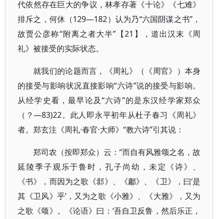
代依然存在巨大的争议，林孝存著《十论》《七难》
排斥之，何休（129—182）认为乃“六国阴谋之书”，
故贾公彦称“附离之者大半”【21】，道出汉末《周
礼》被接受的实际状态。
就我们的论题而言，《周礼》（《周官》）本身
的接受与影响状况直接影响“六诗”说的接受与影响。
从经学史看，最早论及“六诗”的是东汉经学家郑众
（？—83)22。此人即永平初年从杜子春习《周礼》
者。郑玄注《周礼·春官·大师》“教六诗”引其说：
郑司农（按即郑众）云：“而自有风雅颂之名，故
延陵季子观乐于鲁时，孔子尚幼，未定《诗》、
《书》，而因为之歌《邶》、《鄘》、《卫》，曰‘是
其《卫风》乎’，又为之歌《小雅》、《大雅》，又为
之歌《颂》。《论语》曰：‘吾自卫反鲁，然后乐正，