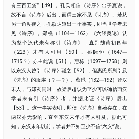
有三百五篇”【49】。孔氏相信《诗序》出子夏说，
故不言《诗序》后出，而谓三家不见《诗序》。若从
另一角度视之，孔颖达道出一个事实，即当世学者未
见《诗序》。郑樵（1104—1162）《六经奥论》认
为整个汉代未有称引《诗序》，直到魏黄初四年
（223）才有人引用【50】。姚际恒（1647—
1715？）亦主此说【51】。惠栋（1697—1758）则
以东汉人曾引《诗序》驳之【52】，但惠氏所列引及
《诗序》的服虔（？—？）、蔡邕（132—192）皆汉
末人，与郑玄同时，故梁启超认为至少可以确信西汉
学者未有引《诗序》者，并据此证《诗序》后出
【53】。这一事实表明，即便《诗序》自始存在，在
两汉亦无影响，直至东汉末年才有人引及。据此可
知，东汉末年以前，学者并不知至少不信“六义”说。