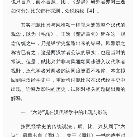
也只言兴，而不言赋、比，《楚辞》研究者亦对王逸
如何分别比兴进行探测，众说纷纭【4】。
其实把赋比兴与风雅颂一样视为笼罩整个汉代的
观念，以为《毛传》、王逸《楚辞章句》皆在这一观
念传统之中，乃是经学史塑造出来的结果。风雅颂之
称古已有之，这是两汉学者公认的事实，也是当时的
常识。但是，赋比兴并非与风雅颂同步进入汉代学者
视野，汉代学者对两者的认同度更迥不相侔。本文拟
回到两汉经学史中，重新检讨赋比兴在汉代经学史中
出现、诠释及影响的历史，试图对相关问题提出新的
解释。
一、“六诗”说在汉代经学中的出现与影响
按照经学史的传统说法，赋、比、兴从属于“六
诗”，最早出自《周礼》。关于《周礼》一书的成书时