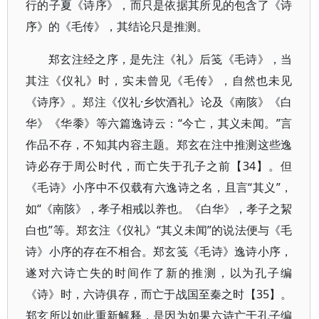
行的子夏《诗序》，而只是依据其所见的包含了《诗
序》的《毛传》，其结论只是推测。
郑玄注经之序，是先注《礼》后笺《毛诗》，当
其注《仪礼》时，实未曾见《毛传》，自然也未见
《诗序》。郑注《仪礼·乡饮酒礼》论及《南陔》《白
华》《华黍》等六篇逸诗云：“今亡，其义未闻。”言
作品不存，不知其内容主题。郑玄在注中推测这些逸
诗必存于周公时代，而亡失于孔子之前【34】。但
《毛诗》小序中不仅载有六逸诗之名，且言“其义”，
如“《南陔》，孝子相戒以养也。《白华》，孝子之絜
白也”等。郑玄注《仪礼》“其义未闻”的说法便与《毛
诗》小序的存在不相合。郑玄笺《毛诗》逸诗小序，
遂对六诗亡失的时间作了新的推测，以为孔子编
《诗》时，六诗俱存，而亡于战国至秦之时【35】。
郑玄所以如此重新解释，是因为如果六诗亡于孔子编