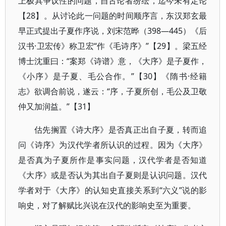
上极具争议性的问题，自古论者纷纭，迄今未有定论
【28】。从讨论此一问题的时间顺序言，东汉郑玄最
早正式提出子夏作序说，刘宋范晔（398—445）《后
汉书·卫宏传》称卫宏“作《毛诗序》”【29】。梁五经
博士沈重曰：“案郑《诗谱》意，《大序》是子夏作，
《小序》是子夏、毛公合作。”【30】《隋书·经籍
志》欲调合前说，遂云：“序，子夏所创，毛公及卫敬
仲又加润益。”【31】
估先搁置《诗大序》是否真正出自子夏，转而追
问《诗序》为汉代学者所认识的过程。因为《大序》
是否真为子夏所作是事实问题，汉代学者是否知道
《大序》或是否认为其出自子夏则是认识问题。汉代
学者对于《大序》的认知史直接关系到“六义”说的影
响史，对了解赋比兴说在汉代的影响史至为重要。