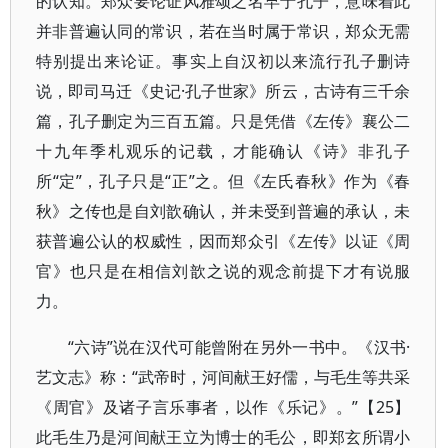
的认知。郑众要论证风雅颂之名早于孔子，意味着此
并非普遍认同的常识，若在当时属于常识，郑众无需
特别提出来论证。事实上自汉初以来流行孔子删诗
说，即司马迁《史记·孔子世家》所云，古诗有三千余
篇，孔子删定为三百五篇。只是凭借《左传》襄公二
十九年季札观乐的记载，才能确认《诗》非孔子
所“定”，孔子只是“正”之。但《左氏春秋》作为《春
秋》之传也是自刘歆确认，并未受到普遍的承认，未
获普遍公认的权威性，因而郑众引《左传》以证《周
官》也只是在相信刘歆之说的观念前提下才有说服
力。
“六诗”说在汉代可能曾附在另外一书中。《汉书·
艺文志》称：“武帝时，河间献王好儒，与毛生等共采
《周官》及诸子言乐事者，以作《乐记》。”【25】
此毛生乃是河间献王立为博士的毛公，即郑玄所谓小