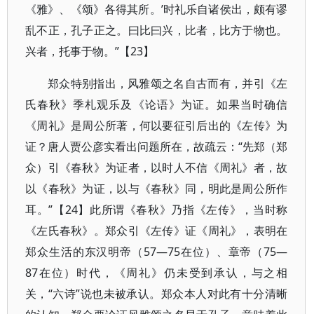
《雅》、《颂》各得其所。’时礼乐自诸侯出，颇有谬
乱不正，孔子正之。曰比曰兴，比者，比方于物也。
兴者，托事于物。”【23】
郑众特别指出，风雅颂之名自古而有，并引《左
氏春秋》季札观乐及《论语》为证。如果当时确信
《周礼》是周公所著，何以要征引后出的《左传》为
证？唐人贾公彦实看出问题所在，故疏云：“先郑（郑
众）引《春秋》为证者，以时人不信《周礼》者，故
以《春秋》为证，以与《春秋》同，明此是周公所作
耳。”【24】此所谓《春秋》乃指《左传》，当时称
《左氏春秋》。郑众引《左传》证《周礼》，表明在
郑众生活的东汉明帝（57—75在位）、章帝（75—
87在位）时代，《周礼》仍未受到承认，与之相
关，“六诗”说也未被承认。郑众本人对此有十分清晰