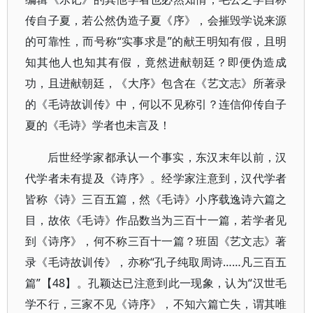
传自子夏，若公然伪造子夏《序》，会摧毁学说来源
的可靠性，而号称“实事求是”的献王明知有假，且明
知其他人也知其有假，竟然进献朝廷？即便伪造成
功，且进献朝廷，《大序》包含在《艺文志》所著录
的《毛诗故训传》中，何以不见称引？连信仰传自子
夏的《毛诗》学者也未言及！
后世经学家都承认一个事实，东汉末年以前，汉
代学者未有提及《诗序》。经学家注意到，汉代学者
皆称《诗》三百五篇，然《毛诗》小序载逸诗六篇之
目，故依《毛诗》作品数当为三百十一篇，若学者见
到《诗序》，何不称三百十一篇？班固《艺文志》著
录《毛诗故训传》，亦称“孔子纯取周诗……凡三百五
篇”【48】。孔颖达已注意到此一现象，认为“汉世毛
学不行，三家不见《诗序》，不知六篇亡失，谓其唯