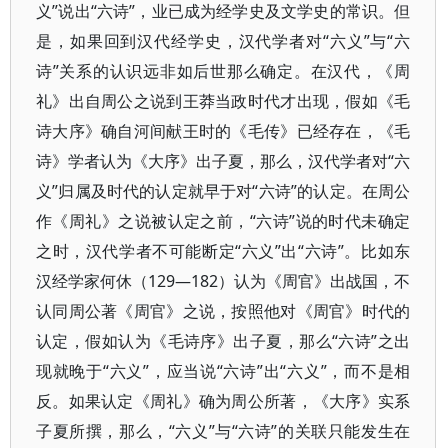
义”说出“六诗”，业已成为经学史及文学史的常识。但
是，如果回到汉代经学史，汉代学者对“六义”与“六
诗”关系的认识远非如后世那么确定。在汉代，《周
礼》出自周公之说到王莽当政时代才出现，假如《毛
诗大序》确自河间献王时的《毛传》已经存在，《毛
诗》学者认为《大序》出子夏，那么，汉代学者对“六
义”归属及时代的认定就早于对“六诗”的认定。在周公
作《周礼》之说被认定之前，“六诗”说的时代未确定
之时，汉代学者不可能断定“六义”出“六诗”。比如东
汉经学家何休（129—182）认为《周官》出战国，不
认同周公著《周官》之说，按照他对《周官》时代的
认定，假如认为《毛诗序》出子夏，那么“六诗”之出
现就晚于“六义”，应当说“六诗”出“六义”，而不是相
反。如果认定《周礼》确为周公所著，《大序》实系
子夏所撰，那么，“六义”与“六诗”的关联只能发生在