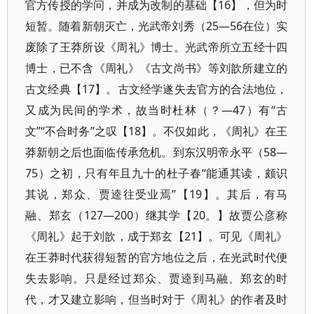
官方传授的学问，并成为改制的基础【16】，但为时
短暂。随着新朝灭亡，光武帝刘秀（25—56在位）实
废除了王莽所设《周礼》博士。光武帝所立五经十四
博士，已不含《周礼》《古文尚书》等刘歆所建立的
古文经典【17】。古文经学遂失去官方的合法地位，
又成为民间的学术，故当时杜林（？—47）有“古
文”“不合时务”之叹【18】。不仅如此，《周礼》在王
莽新朝之后也面临传承危机。到东汉明帝永平（58—
75）之初，只有年且九十的杜子春“能通其读，颇识
其说，郑众、贾逵往受业焉”【19】。其后，有马
融、郑玄（127—200）继其学【20。】故贾公彦称
《周礼》起于刘歆，成于郑玄【21】。可见《周礼》
在王莽时代获得短暂的官方地位之后，在光武时代便
失去影响。只是经过郑众、贾逵到马融、郑玄的时
代，才又建立影响，但当时对于《周礼》的作者及时