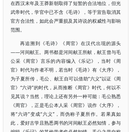
在西汉末年及王莽新朝取得了短暂的合法地位，但光
武帝时代，学官中已不含《毛诗》，等于宣告取消其
官方合法性，如此会严重损及其诗说的权威性与影响
范围。
再追溯到《毛诗》《周官》在汉代出现的源头
——河间献王。两书都是河间献王所献，献王曾与毛
公采《周官》言乐的内容编入《乐记》，当时《周
官》时代与作者不明，若当时《毛诗》有《大序》，
为子夏所传，毛公、献王自可以借助“六义”以证《周
官》“六诗”的时代，从而推断《周官》时代，何以不
见其说？当然，理论上还有另外一种可能：毛公熟悉
《周官》，正是毛公本人采《周官》说作《大序》，
将“六诗”变成“六义”，而伪称子夏所作。若果真如
此，爱好古学且熟悉两书的河间献王必然知情，参与
编辑《乐记》的其他学者也必然知情，毛公之学自称