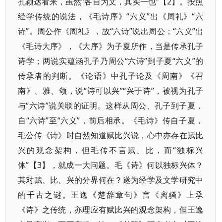
孔颖达看来，虽然“各自为文，其实一也”【2】。按照
经学传统的说法，《毛诗序》“六义”出《周礼》“六
诗”。周公作《周礼》，故“六诗”说出周公；“六义”出
《毛诗大序》，《大序》为子夏所作，当是传承孔子
诗学；两说实蕴涵孔子乃周公“六诗”到子夏“六义”的
传承者的判断。《论语》中孔子论及《周南》《召
南》、雅、颂，说“诗可以兴”“兴于诗”，被视为孔子
与“六诗”说关联的证明。这样从周公、孔子到子夏，
自“六诗”至“六义”，前后相承。《毛诗》传自子夏，
毛公传《诗》时自然知道赋比兴说，心中亦存在赋比
兴的观念架构，但毛传不言赋、比，而“独标兴
体”【3】，就成一大问题。毛《诗》何以独标兴体？
其对赋、比、兴的分界何在？遂为经学及文学研究中
的千古之谜。王逸《楚辞章句》言《离骚》上承
《诗》之传统，亦理应有赋比兴的观念架构，但王逸