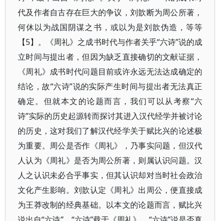
代及作者自古存在巨大的争议，刘歆断为周公所著，
何休以为战国阴谋之书，或以为是刘歆伪造，等等
【5】。《周礼》之成书时代与作者关乎“六诗”说的成
立时间与提出者，但因为缺乏直接确切的文献证据，
《周礼》成书时代问题目前或许永远无法达成确定的
结论，故“六诗”说的实际产生时间与提出者无法真正
确定。但就本文的论题而言，我们可以从考察“六
诗”实际的历史起源转而探讨其进入汉代经学并被讨论
的历史，这对我们了解汉代经学关于赋比兴的论述极
为重要。周公是否作《周礼》，乃事实问题，但汉代
人认为《周礼》是否为周公所著，则属认识问题。汉
人之认识未必合乎事实，但其认识却对当时社会政治
文化产生影响。刘歆认定《周礼》出周公，便直接成
为王莽改制的经典基础。以本文的论题而言，赋比兴
说出自“六诗”，“六诗”载于《周礼》，“六诗”说是否真