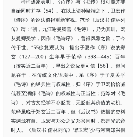
种种迹象表明，《诗序》与《毛传》很可能并非
自始同时并存【54】。在以上诸种疑端之下，卫宏作
《诗序》的说法值得重新审视。范晔《后汉书·儒林列
传》谓：“初，九江谢曼卿善《毛诗》，乃为其训。宏
从曼卿受学，因作《毛诗序》，善得风雅之旨，于今
传于世。”55徐复观认为，提出子夏作《序》说的郑
玄（127—200）生年早于范晔（398—445）百年
（按实近二百年），早出之说应更可信【56】。但问
题在于，在传统文化语境中，系《序》于子夏关乎
《毛诗》的经典性与权威性，归《序》于卫宏恰恰减
低甚至消解《毛诗》的权威性与正当性；范晔对《毛
诗》、对古文经学不存贬意，无贬低其价值的动机。
范晔虽晚于郑玄近二百年，但《后汉书》依据的史料
实渊源有自。卫宏与郑众之父郑兴同时，都是光武帝
时人。《后汉书·儒林列传》谓卫宏“少与河南郑兴俱