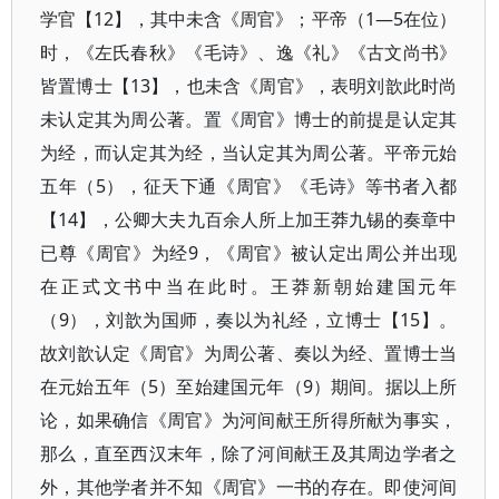
学官【12】，其中未含《周官》；平帝（1—5在位）
时，《左氏春秋》《毛诗》、逸《礼》《古文尚书》
皆置博士【13】，也未含《周官》，表明刘歆此时尚
未认定其为周公著。置《周官》博士的前提是认定其
为经，而认定其为经，当认定其为周公著。平帝元始
五年（5），征天下通《周官》《毛诗》等书者入都
【14】，公卿大夫九百余人所上加王莽九锡的奏章中
已尊《周官》为经9，《周官》被认定出周公并出现
在正式文书中当在此时。王莽新朝始建国元年
（9），刘歆为国师，奏以为礼经，立博士【15】。
故刘歆认定《周官》为周公著、奏以为经、置博士当
在元始五年（5）至始建国元年（9）期间。据以上所
论，如果确信《周官》为河间献王所得所献为事实，
那么，直至西汉末年，除了河间献王及其周边学者之
外，其他学者并不知《周官》一书的存在。即使河间