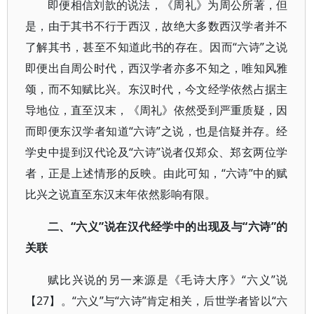
即便相信刘歆的说法，《周礼》为周公所著，但
是，由于其书不行于西汉，故绝大多数西汉学者并不
了解其书，甚至不知道此书的存在。因而“六诗”之说
即便出自周公时代，西汉学者亦多不知之，唯知风雅
颂，而不知赋比兴。东汉时代，今文经学依然占据主
导地位，直至汉末，《周礼》依然受到严重质疑，因
而即便东汉学者知道“六诗”之说，也是信疑并存。经
学史中提到汉代论及“六诗”说者仅郑众、郑玄两位学
者，正是上述情形的反映。由此可知，“六诗”中的赋
比兴之说直至东汉末年依然影响有限。
二、“六义”说在汉代经学中的出现及与“六诗”的
关联
赋比兴说的另一来源是《毛诗大序》“六义”说
【27】。“六义”与“六诗”肯定相关，后世学者皆以“六