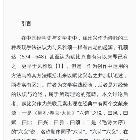
引言
在中国经学史与文学史中，赋比兴作为诗歌的三
种表现手法被认为与风雅颂一样有古老的起源。孔颖
达（574—648）甚至认为赋比兴自有诗以来即已有
之，更早于风雅颂【1】。但是，作为创作中运用的
方法与将其方法概括出来以赋比兴名之并加以论述，
两者实有区别。前者为文学实践经验，后者是对经验
的认识与论述，属于所谓理论的范畴。本文讨论后
者。赋比兴作为关联元素出现在经典中有两个文献来
源：一是《周礼·春官·大师》“六诗”之说，曰风，曰
赋，曰比，曰兴，曰雅，曰颂；二是《毛诗大序》
的“六义”说，名称顺序同乎“六诗”。“六诗”“六义”，在