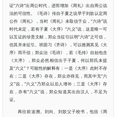
证“六诗”出周公时代，进而增加《周礼》出自周公说
法的可信性。《毛诗》传自子夏之说早于刘歆认定周
公作《周礼》，当时《周礼》未取信于众，“六诗”说
时代未定，若有子夏《大序》“六义”说，这是唯一可
以互证的珍贵文献，郑众当征引以明“六诗”之可信，
但其并未征引。班固习《齐诗》，可以推测其见《大
序》而不信；郑众治《毛诗》，若《毛传》自始包含
《大序》，郑众必然相信出于子夏，何以郑氏未提
及“六义”？可能性的解释有：一是《大序》此时不存
在；二是《大序》存在，郑众亦得见，而其中无“六
义”说，“六义”乃郑众以后人增补；三是《大序》存
在，亦有“六义”说，郑众知道其出自汉人，不足为
证。
再往前追溯。刘向、刘歆父子校书，包括《周