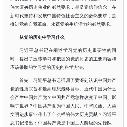
伟大复兴历史伟业的必然要求，是坚定信仰信念、在
新时代坚持和发展中国特色社会主义的必然要求，是
推进党的自我革命、永葆党的生机活力的必然要求。
从党的历史中学习什么
习近平总书记在阐述学习党的历史重要性的同
时，提出了应该学习和把握的党的历史的主要内容和
应该采取的学习党的历史的科学方法。
首先，习近平总书记强调了要深刻认识中国共产
党的性质宗旨和最高理想最终目标。近代中国为什么
会产生中国共产党？中国共产党怎样改变了中国、影
响了世界？中国共产党为中国人民、中华民族、人类
文明进步事业作出了什么样的伟大历史贡献？习近平
总书记指出：中国共产党是中国工人阶级的先锋队，