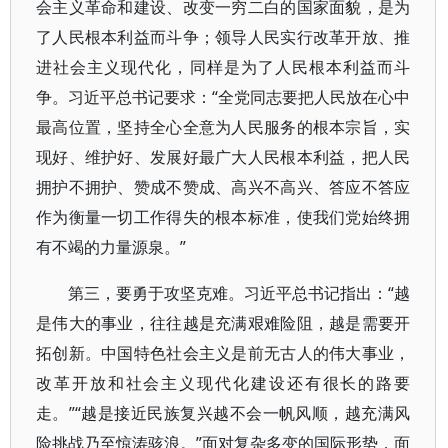
会主义革命和建设、改变一穷二白的国家面貌，是为
了人民根本利益而斗争；领导人民实行改革开放、推
进社会主义现代化，同样是为了人民根本利益而斗
争。习近平总书记要求：“全党同志要把人民放在心中
最高位置，坚持全心全意为人民服务的根本宗旨，实
现好、维护好、发展好最广大人民根本利益，把人民
拥护不拥护、赞成不赞成、高兴不高兴、答应不答应
作为衡量一切工作得失的根本标准，使我们党始终拥
有不竭的力量源泉。”
第三，要勇于攻坚克难。习近平总书记指出：“越
是伟大的事业，往往越是充满艰难险阻，越是需要开
拓创新。中国特色社会主义是前无古人的伟大事业，
改革开放和社会主义现代化建设还有很长的路要
走。”“越是接近民族复兴越不会一帆风顺，越充满风
险挑战乃至惊涛骇浪。”面对复杂多变的国际形势，面