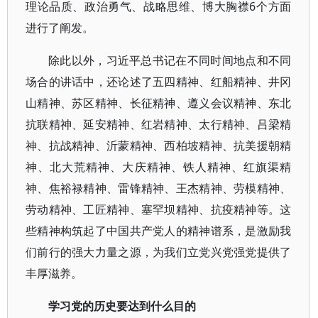
理论品质、政治勇气、战略思维、博大胸襟6个方面
进行了阐发。
除此以外，习近平总书记在不同时间地点和不同
场合的讲话中，还论述了五四精神、红船精神、井冈
山精神、苏区精神、长征精神、遵义会议精神、东北
抗联精神、延安精神、红岩精神、太行精神、吕梁精
神、抗战精神、沂蒙精神、西柏坡精神、抗美援朝精
神、北大荒精神、大庆精神、铁人精神、红旗渠精
神、焦裕禄精神、雷锋精神、王杰精神、劳模精神、
劳动精神、工匠精神、塞罕坝精神、抗疫精神等。这
些精神构筑起了中国共产党人的精神谱系，是激励我
们前行的强大力量之源，为我们立党兴党强党提供了
丰厚滋养。
学习党的历史要达到什么目的