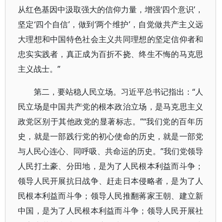
从红色基因中汲取强大的信仰力量，增强‘四个意识’，
坚定‘四个自信’，做到‘两个维护’，自觉做共产主义远
大理想和中国特色社会主义共同理想的坚定信仰者和
忠实实践者，真正成为百折不挠、终生不悔的马克思
主义战士。”
第二，要站稳人民立场。习近平总书记指出：“人
民立场是中国共产党的根本政治立场，是马克思主义
政党区别于其他政党的显著标志。”“我们党的百年历
史，就是一部践行党的初心使命的历史，就是一部党
与人民心连心、同呼吸、共命运的历史。”我们党领导
人民打土豪、分田地，是为了人民根本利益而斗争；
领导人民开展抗日战争、赶走日本侵略者，是为了人
民根本利益而斗争；领导人民推翻蒋家王朝、建立新
中国，是为了人民根本利益而斗争；领导人民开展社