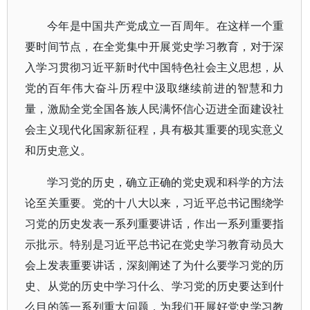
今年是中国共产党成立一百周年。在这样一个重
要时间节点，在全党集中开展党史学习教育，对于深
入学习贯彻习近平新时代中国特色社会主义思想，从
党的百年伟大奋斗历程中汲取继续前进的智慧和力
量，激励全党全国各族人民满怀信心迈进全面建设社
会主义现代化国家新征程，具有极其重要的现实意义
和历史意义。
学习党的历史，确立正确的党史观和科学的方法
论至关重要。党的十八大以来，习近平总书记围绕学
习党的历史发表一系列重要讲话，作出一系列重要指
示批示。特别是习近平总书记在党史学习教育动员大
会上发表重要讲话，深刻阐述了为什么要学习党的历
史、从党的历史中学习什么、学习党的历史要达到什
么目的等一系列重大问题，为我们开展好党史学习教