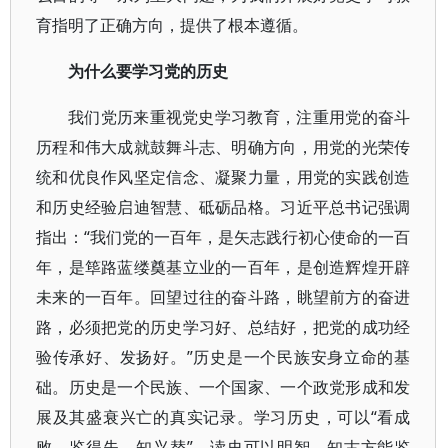
育指明了正确方向，提供了根本遵循。
为什么要学习党的历史
我们党历来重视党史学习教育，注重用党的奋斗
历程和伟大成就鼓舞斗志、明确方向，用党的光荣传
统和优良作风坚定信念、凝聚力量，用党的实践创造
和历史经验启迪智慧、砥砺品格。习近平总书记强调
指出：“我们党的一百年，是矢志践行初心使命的一百
年，是筚路蓝缕奠基立业的一百年，是创造辉煌开辟
未来的一百年。回望过往的奋斗路，眺望前方的奋进
路，必须把党的历史学习好、总结好，把党的成功经
验传承好、发扬好。”历史是一个民族安身立命的基
础。历史是一个民族、一个国家、一个政党形成和发
展及其盛衰兴亡的真实记录。学习历史，可以“看成
败、鉴得失、知兴替”。读史可以明智，知古方能鉴