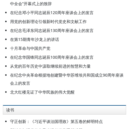
中全会”开幕式上的致辞
在纪念邓小平同志诞辰120周年座谈会上的发言
用党的创新理论引领新时代党史和文献工作
在纪念毛泽东同志诞辰130周年座谈会上的发言
在第15期青年沙龙上的讲话
十月革命与中国共产党
在纪念华国锋同志诞辰100周年座谈会上的发言
从党的百年历史中汲取继续前进的智慧和力量
在纪念中央革命根据地创建暨中华苏维埃共和国成立90周年座谈
会上的发言
北大红楼见证了中华民族的伟大觉醒
读书
守正创新：《习近平谈治国理政》第五卷的鲜明特点