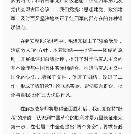
队的习气，和各种非无产阶级思想，在红四军第九次
党代会即古田会议上，我们党提出思想建党、政治建
军，及时而又坚决地纠正了红四军内部存在的各种错
误倾向。
在延安整风的过程中，毛泽东提出了“惩前毖后，
治病救人”的方针，本着团结——批评——团结的原
则，开展批评和自我批评，提升了对于马克思主义的
基本原理与中国具体实际相结合、推进马克思主义中
国化的认识，增强了党性，促进了团结，改进了工
作，形成了我们党“理论联系实际、密切联系群众、批
评与自我批评”三大优良作风。
在解放战争即将取得全面胜利后，我们党保持“赶
考”的清醒，认识到中国革命的胜利才是万里长征走完
第一步，在七届二中全会提出“两个务必”，要求务必