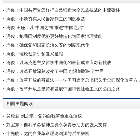
冯俊：中国共产党怎样把自己锻造为全民族抗战的中流砥柱
冯俊：不断夯实人民当家作主的制度根基
冯俊 王瑾：以“中国之制”推进“中国之治”
冯俊：把我国制度优势更好地转化为国家治理效能
冯俊：确保党和国家长治久安的制度现代化
冯俊：理论创新引领复兴征程
冯俊：以马克思主义哲学中国化的最新成果应对新挑战
冯俊：改革开放深刻改变了中国 也深刻影响了世界
冯俊：改革开放的辩证法——学习习近平总书记关于全面深
冯俊：改革开放是坚持和发展中国特色社会主义的必由之路
相同主题阅读
吴毅君 刘之琪：党的自我革命重在治权
刘宝东：自我革命精神是党永葆青春活力的强大支撑
韦先晓：党的自我革命理论溯源与哲学解析