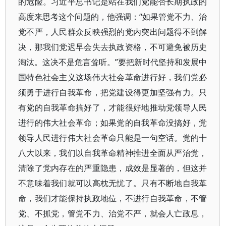
的危险。习近平总书记是站在我们党能否长期执政的
高度来思考这个问题的，他强调：“如果管党不力、治
党不严，人民群众反映强烈的党内突出问题得不到解
决，那我们党迟早会失去执政资格，不可避免被历史
淘汰。这决不是危言耸听。”要把新时代坚持和发展中
国特色社会主义这场伟大社会革命进行好，我们党必
须勇于进行自我革命，把党建设得更加坚强有力。只
有党的自我革命搞好了，才能很好地推动党领导人民
进行的伟大社会革命；如果党的自我革命没搞好，党
领导人民进行伟大社会革命只能是一句空话。党的十
八大以来，我们以自我革命精神推进全面从严治党，
清除了党内存在的严重隐患，成效是显著的，但这并
不意味着我们就可以高枕无忧了。只有不断地自我革
命，我们才能保持执政地位，不进行自我革命，不管
党、不抓党，管党不力、治党不严，就会人亡政息，