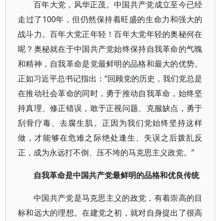
百年大党，风华正茂。中国共产党成立至今已经
走过了100年，但仍然保持着旺盛的生命力和强大的
战斗力。百年大党正年轻！百年大党年轻的奥秘何在
呢？奥秘就在于中国共产党始终保持自我革命的气魄
和精神，自我革命是党最鲜明的品格和最大的优势。
正如习近平总书记指出：“回顾党的历史，我们党总是
在推动社会革命的同时，勇于推动自我革命，始终坚
持真理、修正错误，敢于正视问题、克服缺点，勇于
刮骨疗毒、去腐生肌。正因为我们党始终坚持这样
做，才能够在危难之际绝处逢生、失误之后拨乱反
正，成为永远打不倒、压不垮的马克思主义政党。”
自我革命是中国共产党最鲜明的品格和优良传统
中国共产党是马克思主义的政党，有着崇高的目
标和远大的理想。在建党之初，就对自身提出了很高