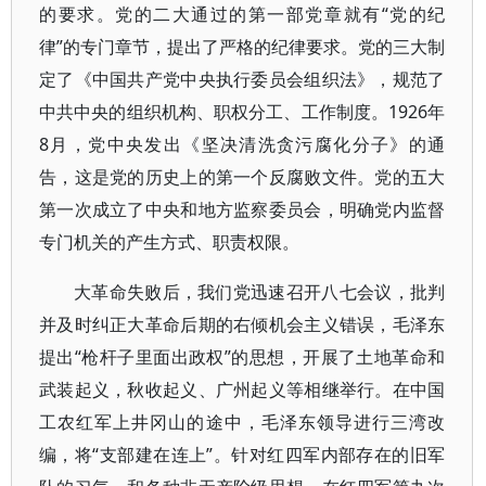
的要求。党的二大通过的第一部党章就有“党的纪
律”的专门章节，提出了严格的纪律要求。党的三大制
定了《中国共产党中央执行委员会组织法》，规范了
中共中央的组织机构、职权分工、工作制度。1926年
8月，党中央发出《坚决清洗贪污腐化分子》的通
告，这是党的历史上的第一个反腐败文件。党的五大
第一次成立了中央和地方监察委员会，明确党内监督
专门机关的产生方式、职责权限。
大革命失败后，我们党迅速召开八七会议，批判
并及时纠正大革命后期的右倾机会主义错误，毛泽东
提出“枪杆子里面出政权”的思想，开展了土地革命和
武装起义，秋收起义、广州起义等相继举行。在中国
工农红军上井冈山的途中，毛泽东领导进行三湾改
编，将“支部建在连上”。针对红四军内部存在的旧军