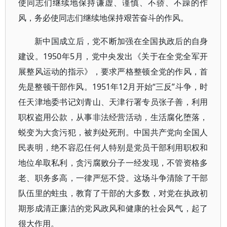
使同志们继续地保持谦虚、谨慎、不骄、不躁的作
风，务必使同志们继续地保持艰苦奋斗的作风。
新中国成立后，党不断加强在全国执政后的自身
建设。1950年5月，党中央发出《关于在全党全军开
展整风运动的指示》，要求严格整顿全党的作风，首
先是整顿干部作风。1951年12月开始“三反”斗争，时
任天津地委书记刘青山、天津行署专员张子善，利用
职权盗用公款，从事非法经营活动，生活腐化堕落，
蜕变为大贪污犯，被判处死刑。中国共产党向全国人
民表明，绝不容忍任何人特别是党员干部利用职权和
地位牟取私利，贪污腐败分子一经发现，不管资格多
老、职务多高，一律严惩不贷。这场斗争清除了干部
队伍里的蛀虫，教育了干部的大多数，对党在执政初
期形成清正廉洁的党风政风和健康的社会风气，起了
很大作用。