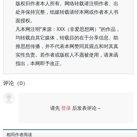
版权归作者本人所有。网络转载请注明作者、出
处并保持完整，纸媒转载请经本网或作者本人书
面授权。
凡本网注明“来源：XXX（非爱思想网）”的作品，
均转载自其它媒体，转载目的在于分享信息、助
推思想传播，并不代表本网赞同其观点和对其真
实性负责。若作者或版权人不愿被使用，请来函
指出，本网即予改正。
评论（0）
请先
登录
后发表评论～
评论
相同作者阅读