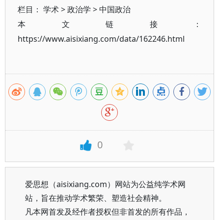
栏目：
学术
>
政治学
>
中国政治
本文链接：
https://www.aisixiang.com/data/162246.html
0
爱思想（aisixiang.com）网站为公益纯学术网
站，旨在推动学术繁荣、塑造社会精神。
凡本网首发及经作者授权但非首发的所有作品，