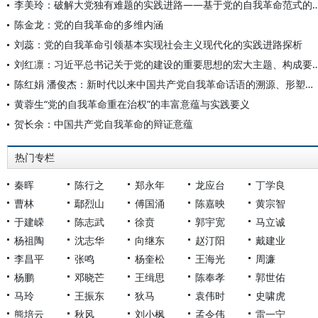
李美玲：破解大党独有难题的实践进路——基于党的自
陈金龙：党的自我革命的多维内涵
刘蕊：党的自我革命引领基本实现社会主义现代化的实践进路探析
刘红凛：习近平总书记关于党的建设的重要思想的宏大主题
陈红娟 潘俊杰：新时代以来中国共产党自我革命话语的溯源、形塑与叙事
黄蓉生“党的自我革命重在治权”的丰富意蕴与实践要义
贺长余：中国共产党自我革命的辩证意蕴
热门专栏
秦晖
陈行之
郑永年
龙应台
丁学良
曹林
鄢烈山
傅国涌
陈嘉映
黄宗智
于建嵘
陈志武
徐贲
郭宇宽
马立诚
杨祖陶
沈志华
向继东
赵汀阳
戴建业
李昌平
张鸣
杨奎松
王海光
周濂
杨鹏
邓晓芒
王缉思
陈奉孝
郭世佑
马玲
王振东
狄马
袁伟时
史啸虎
熊培云
秋风
刘小枫
孟令伟
雷一宁