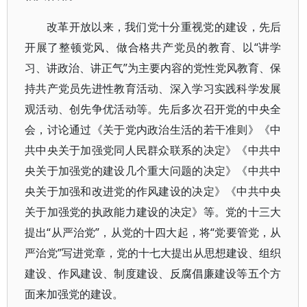
改革开放以来，我们党十分重视党的建设，先后
开展了整顿党风、做合格共产党员的教育、以“讲学
习、讲政治、讲正气”为主要内容的党性党风教育、保
持共产党员先进性教育活动、深入学习实践科学发展
观活动、创先争优活动等。先后多次召开党的中央全
会，讨论通过《关于党内政治生活的若干准则》《中
共中央关于加强党同人民群众联系的决定》《中共中
央关于加强党的建设几个重大问题的决定》《中共中
央关于加强和改进党的作风建设的决定》《中共中央
关于加强党的执政能力建设的决定》等。党的十三大
提出“从严治党”，从党的十四大起，将“党要管党，从
严治党”写进党章，党的十七大提出从思想建设、组织
建设、作风建设、制度建设、反腐倡廉建设等五个方
面来加强党的建设。