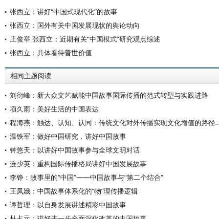
张西立：讲好“中国式现代化”的故事
张西立：国外有关中国发展现状的舆论动向
庄俊举 张西立：近期有关“中国模式”研究观点综述
张西立：具体看待普世价值
相同主题阅读
刘衍峰：新大众文艺赋能中国故事国际传播的范式转型与实践进路
项久雨：美好生活的中国表达
程海燕：触达、认知、认同：传统文化对外传播实现
温铁军：做好中国研究，讲好中国故事
钟悠天：以讲好中国故事参与全球文明对话
连少英：重构国际传播格局讲好中国发展故事
李铮：故事里的“中国”——中国故事与“第二个结合”
王凤娥：中国故事体系化的“物”理传播逻辑
谭哲理：以自身发展讲述精彩中国故事
杜占元：讲好进一步全面深化改革的中国故事