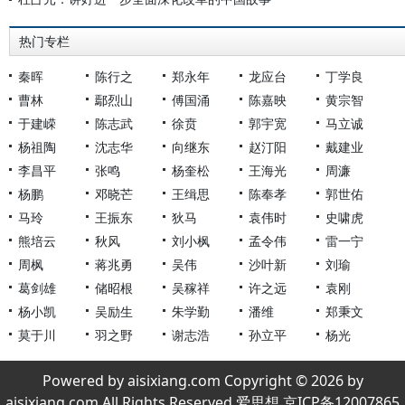
热门专栏
秦晖
陈行之
郑永年
龙应台
丁学良
曹林
鄢烈山
傅国涌
陈嘉映
黄宗智
于建嵘
陈志武
徐贲
郭宇宽
马立诚
杨祖陶
沈志华
向继东
赵汀阳
戴建业
李昌平
张鸣
杨奎松
王海光
周濂
杨鹏
邓晓芒
王缉思
陈奉孝
郭世佑
马玲
王振东
狄马
袁伟时
史啸虎
熊培云
秋风
刘小枫
孟令伟
雷一宁
周枫
蒋兆勇
吴伟
沙叶新
刘瑜
葛剑雄
储昭根
吴稼祥
许之远
袁刚
杨小凯
吴励生
朱学勤
潘维
郑秉文
莫于川
羽之野
谢志浩
孙立平
杨光
Powered by aisixiang.com Copyright © 2026 by
aisixiang.com All Rights Reserved 爱思想 京ICP备12007865