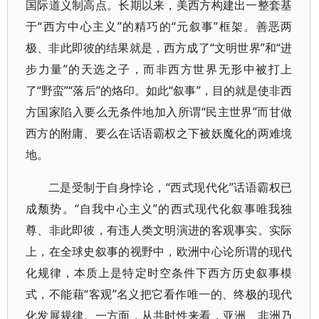
国际道义制高点。长期以来，美西方构建出一整套基
于“西方中心主义”的精巧的“元叙事”框架。善恶两
极、非此即彼的结果就是，西方成了“文明世界”和“进
步力量”的天选之子，而非西方世界无形中被打上
了“野蛮”“落后”的烙印。如此“叙事”，目的就是使非西
方国家陷入要么无条件地加入所谓“民主世界”而甘做
西方的附庸、要么在话语霸权之下被妖魔化的两难境
地。
二是受制于自身悖论，“西式现代化”话语霸权已
成颓势。“自我中心主义”的西式现代化叙事唯我独
尊、非此即彼，有违人类文明演进的客观事实。实际
上，在全球史叙事的视野中，欧洲中心论所谓的现代
化规律，本质上是特定时空条件下西方历史叙事模
式，不能藉“客观”名义把它看作唯一的、终极的现代
化发展规律。一方面，从共时性来看，亚洲、非洲乃