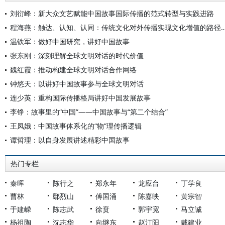
刘衍峰：新大众文艺赋能中国故事国际传播的范式转型与实践进路
程海燕：触达、认知、认同：传统文化对外传播实现
温铁军：做好中国研究，讲好中国故事
张东刚：深刻理解全球文明对话的时代价值
魏红霞：推动构建全球文明对话合作网络
钟悠天：以讲好中国故事参与全球文明对话
连少英：重构国际传播格局讲好中国发展故事
李铮：故事里的“中国”——中国故事与“第二个结合”
王凤娥：中国故事体系化的“物”理传播逻辑
谭哲理：以自身发展讲述精彩中国故事
热门专栏
秦晖
陈行之
郑永年
龙应台
丁学良
曹林
鄢烈山
傅国涌
陈嘉映
黄宗智
于建嵘
陈志武
徐贲
郭宇宽
马立诚
杨祖陶
沈志华
向继东
赵汀阳
戴建业