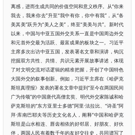
离感，进而生成共同的价值空间和意义秩序。从“你来
我去，我来你去”升至“我中有你，你中有我”，从“各
美其美”跃升为“美人之美”，终至“美美与共”。新时代
以来，中国与中亚五国外交关系一直是中国周边外交
和元首外交最为活跃、最富成果的板块之一。习近平
主席多次出访中亚五国，发表署名文章和演讲，钩沉
挖掘双方共性、共情、共识元素开展故事讲述，体现
了对文明交流对话逻辑的精准把握，开创了中国特色
大国外交的叙事创新。例如，习近平主席在《哈萨克
斯坦真理报》发表的署名文章中提到“至今在两国民间
广为传颂”的中国唐代高僧玄奘、明代外交家陈诚和哈
萨克斯坦的“东方亚里士多德”阿里·法拉比、“诗圣”阿
拜·库南巴耶夫等历史文化名人，阐释“中国和哈萨克
斯坦是山水相连、唇齿相依的好邻居、好朋友、好伙
伴，两国人民有着数千年的友好交往史，共同谱写了