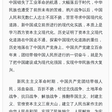
中国错失了工业革命的机遇，大幅落后于时代，中华
民族也遭受了前所未有的苦难。鸦片战争以后，中国
人民和无数仁人志士不屈不挠，苦苦寻求中国现代化
道路。新中国成立前所进行的现代化实践，本质上是
学习西方资本主义现代化。历史证明了资本主义现代
化道路在中国走不通。探索中国现代化道路的重任，
历史地落在了中国共产党身上。中国共产党建立百余
年来，团结带领中国人民所进行的一切奋斗，就是为
了把中国建设成为现代化强国，实现中华民族伟大复
兴。
新民主主义革命时期，中国共产党团结带领人
民，浴血奋战、百折不挠，经过北伐战争、土地革命
战争、抗日战争、解放战争，推翻帝国主义、封建主
义、官僚资本主义三座大山，建立了人民当家作主的
中华人民共和国，实现了民族独立、人民解放，为实