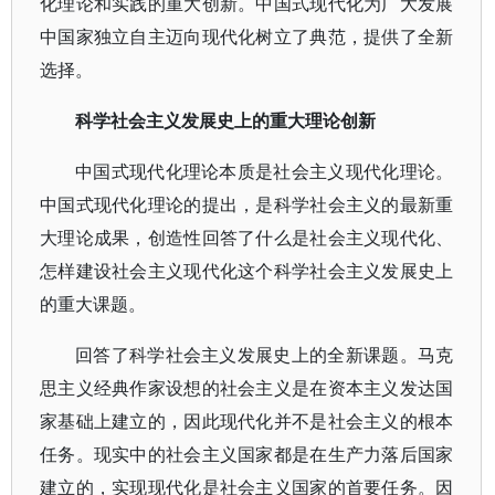
化理论和实践的重大创新。中国式现代化为广大发展
中国家独立自主迈向现代化树立了典范，提供了全新
选择。
科学社会主义发展史上的重大理论创新
中国式现代化理论本质是社会主义现代化理论。
中国式现代化理论的提出，是科学社会主义的最新重
大理论成果，创造性回答了什么是社会主义现代化、
怎样建设社会主义现代化这个科学社会主义发展史上
的重大课题。
回答了科学社会主义发展史上的全新课题。马克
思主义经典作家设想的社会主义是在资本主义发达国
家基础上建立的，因此现代化并不是社会主义的根本
任务。现实中的社会主义国家都是在生产力落后国家
建立的，实现现代化是社会主义国家的首要任务。因