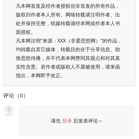
凡本网首发及经作者授权但非首发的所有作品，
版权归作者本人所有。网络转载请注明作者、出
处并保持完整，纸媒转载请经本网或作者本人书
面授权。
凡本网注明“来源：XXX（非爱思想网）”的作品，
均转载自其它媒体，转载目的在于分享信息、助
推思想传播，并不代表本网赞同其观点和对其真
实性负责。若作者或版权人不愿被使用，请来函
指出，本网即予改正。
评论（0）
请先
登录
后发表评论～
评论