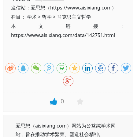
发信站：爱思想（https://www.aisixiang.com）
栏目：
学术
>
哲学
>
马克思主义哲学
本文链接：
https://www.aisixiang.com/data/142751.html
0
爱思想（aisixiang.com）网站为公益纯学术网
站，旨在推动学术繁荣、塑造社会精神。