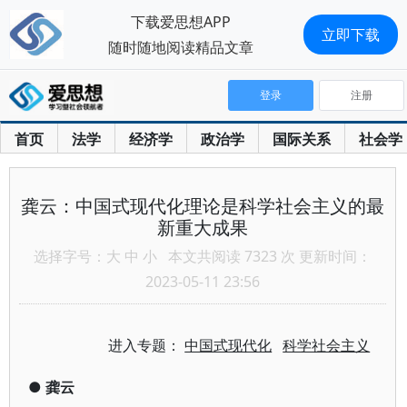
下载爱思想APP
立即下载
随时随地阅读精品文章
登录
注册
首页
法学
经济学
政治学
国际关系
社会学
龚云：中国式现代化理论是科学社会主义的最
新重大成果
选择字号：
大
中
小
本文共阅读 7323 次 更新时间：
2023-05-11 23:56
进入专题：
中国式现代化
科学社会主义
●
龚云