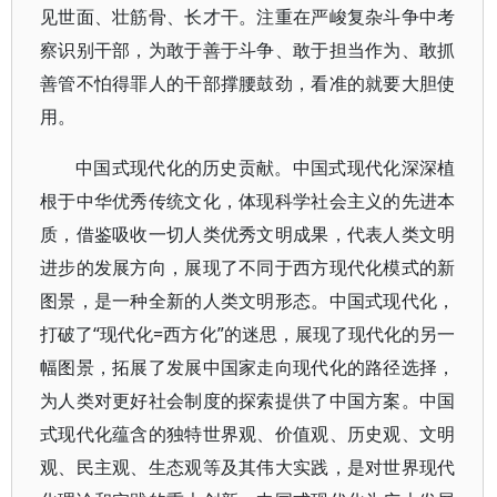
见世面、壮筋骨、长才干。注重在严峻复杂斗争中考
察识别干部，为敢于善于斗争、敢于担当作为、敢抓
善管不怕得罪人的干部撑腰鼓劲，看准的就要大胆使
用。
中国式现代化的历史贡献。中国式现代化深深植
根于中华优秀传统文化，体现科学社会主义的先进本
质，借鉴吸收一切人类优秀文明成果，代表人类文明
进步的发展方向，展现了不同于西方现代化模式的新
图景，是一种全新的人类文明形态。中国式现代化，
打破了“现代化=西方化”的迷思，展现了现代化的另一
幅图景，拓展了发展中国家走向现代化的路径选择，
为人类对更好社会制度的探索提供了中国方案。中国
式现代化蕴含的独特世界观、价值观、历史观、文明
观、民主观、生态观等及其伟大实践，是对世界现代