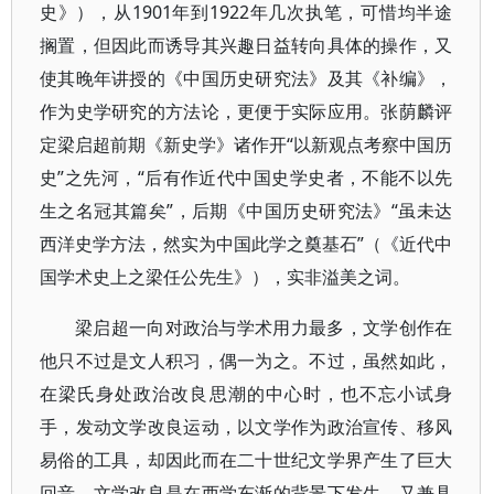
史》），从1901年到1922年几次执笔，可惜均半途
搁置，但因此而诱导其兴趣日益转向具体的操作，又
使其晚年讲授的《中国历史研究法》及其《补编》，
作为史学研究的方法论，更便于实际应用。张荫麟评
定梁启超前期《新史学》诸作开“以新观点考察中国历
史”之先河，“后有作近代中国史学史者，不能不以先
生之名冠其篇矣”，后期《中国历史研究法》“虽未达
西洋史学方法，然实为中国此学之奠基石”（《近代中
国学术史上之梁任公先生》），实非溢美之词。
梁启超一向对政治与学术用力最多，文学创作在
他只不过是文人积习，偶一为之。不过，虽然如此，
在梁氏身处政治改良思潮的中心时，也不忘小试身
手，发动文学改良运动，以文学作为政治宣传、移风
易俗的工具，却因此而在二十世纪文学界产生了巨大
回音。文学改良是在西学东渐的背景下发生，又兼具