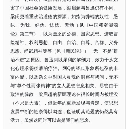
害了中国社会的健康发展，梁启超与鲁迅仍有不同。
梁氏更着重政治道德的探源，如指为弊端的奴性、愚
昧、为我、好伪、怯懦、无动（见《中国积弱溯源
论》第二节），以为匮乏的公德、国家思想、进取冒
险精神、权利思想、自由、自治、自尊、合群、义务
思想、尚武精神等等（见《新民说》），无一不是“群
治不进”之原因。鲁迅则以犀利的解剖刀，致力于从文
化心理求得彻底的疗治。阿Q的经典形象所包孕的丰
富内涵，以及杂文中对国人灵魂的洞察与拷问，无不
与“尊个性而张精神”的立人思想息息相关。尽管由于
政治的缘故，梁启超的新民理论在很长时间内被埋没
（不只是大陆），但近年的重新发现与肯定，使思想
发展中断的链条得以勾连，也证明其论题的仍然具有
活力，虽然这同时可以说是我们的悲哀。