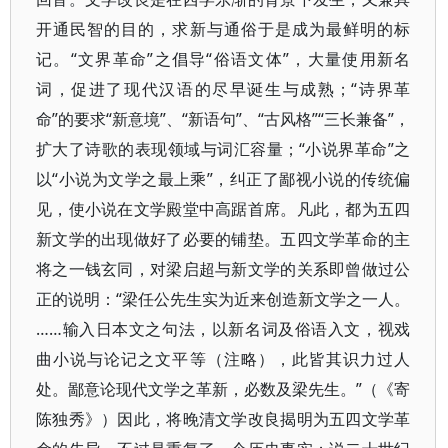
开通民智的目的，求新与通俗于是成为最鲜明的标
记。“文界革命”之倡导“俗语文体”，大量使用新名
词，促进了现代汉语的尽早诞生与成熟；“诗界革
命”的要求“新意境”、“新语句”、“古风格”“三长兼备”，
扩大了诗歌的表现领域与词汇容量；“小说界革命”之
以“小说为文学之最上乘”，纠正了鄙视小说的传统偏
见，使小说在文学殿堂中高踞首席。凡此，都为五四
新文学的出现做好了必要的铺垫。五四文学革命的主
将之一钱玄同，对梁启超与新文学的关系即曾做过公
正的说明：“梁任公先生实为近来创造新文学之一人。
……输入日本文之句法，以新名词及俗语入文，视戏
曲小说与论记之文平等（注略），此皆其识力过人
处。鄙意论现代文学之革新，必数及梁先生。”（《寄
陈独秀》）因此，将晚清文学改良揭明为五四文学革