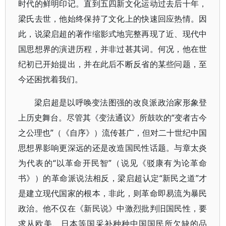
时代的鲜明印记。直到五四新文化运动过去后十年，
梁氏去世，他始终保持了文化上的快速回应热情。因
此，说梁启超的著作缩影式地完整再现了近、现代中
国思想界的演进历程，并非过甚其词。何况，他在世
纪初已开始提出，并在此后不断反省的某些问题，至
今还困扰着我们。
梁启超是以呼唤变法图强的改良派政治家形象登
上历史舞台。尽管其《变法通议》所鼓吹的“变者古今
之公理也”（《自序》）流传甚广，但对二十世纪中国
思想界影响更深远的还是改造国民性话题。与章太炎
为代表的“以革命开民智”（说见《驳康有为论革命
书》）的革命派说法相反，梁启超认定“新民之道”才
是建立现代国家的根本，非此，则革命即易流为暴民
政治。他不仅在《新民说》中激烈批判旧国民性，要
求从欧美、日本等国采补种种中国国民所欠缺的品