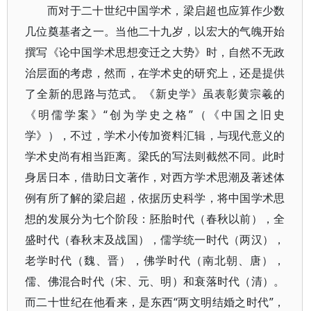
而对于二十世纪中国学术，梁启超也应算作少数
几位奠基者之一。当他二十九岁，以宏大的气魄开始
撰写《论中国学术思想变迁之大势》时，自然不无政
治层面的考虑，然而，在学术史的研究上，还是提供
了全新的思路与范式。《新史学》虽表彰黄宗羲的
《明儒学案》“创为学史之格”（《中国之旧史
学》），不过，学术小传加资料汇辑，与现代意义的
学术史尚有相当距离。梁氏的写法则截然不同。此时
身居日本，借助日文著作，对西方学术思潮及著述体
例有所了解的梁启超，依据历史科学，将中国学术思
想的发展分为七个阶段：胚胎时代（春秋以前），全
盛时代（春秋末及战国），儒学统一时代（两汉），
老学时代（魏、晋），佛学时代（南北朝、唐），
儒、佛混合时代（宋、元、明）和衰落时代（清）。
而二十世纪在他看来，是东西“两文明结婚之时代”，