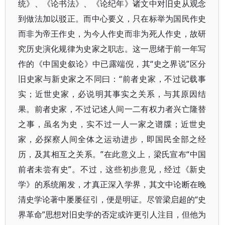
统》、《论书法》、《论纪年》诸文中对旧史从观念
到做法加以驳正。而中心要义，只在标举为国民作史
而非为帝王作史，为今人作史而非为死人作史，故研
究历史演化规律为史家之职志。这一思绪于前一年写
作的《中国史叙论》中已露端倪，其“史之界说”区分
旧史家与新史家之不同曰：“前者史家，不过记载事
实；近世史家，必说明其事实之关系，与其原因结
果。前者史家，不过记述人间一二有权力者兴亡隆替
之事，虽名为史，实不过一人一家之谱牒；近世史
家，必探察人间全体之运动进步，即国民全部之经
历，及其相互之关系。”在此意义上，梁氏宣布“中国
前者未尝有史”。不过，这些初步意见，经过《新史
学》的系统阐发，才真正深入学界，其文中论断在晚
清史学论著中屡屡征引，便是明证。尽管梁启超的“史
界革命”思想对旧史学的否定或许更引人注目，但他为