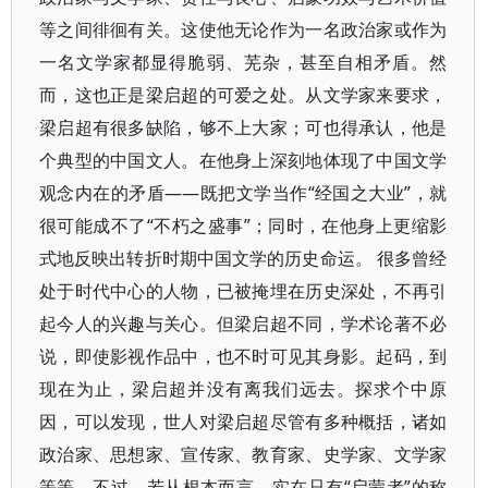
等之间徘徊有关。这使他无论作为一名政治家或作为
一名文学家都显得脆弱、芜杂，甚至自相矛盾。然
而，这也正是梁启超的可爱之处。从文学家来要求，
梁启超有很多缺陷，够不上大家；可也得承认，他是
个典型的中国文人。在他身上深刻地体现了中国文学
观念内在的矛盾——既把文学当作“经国之大业”，就
很可能成不了“不朽之盛事”；同时，在他身上更缩影
式地反映出转折时期中国文学的历史命运。 很多曾经
处于时代中心的人物，已被掩埋在历史深处，不再引
起今人的兴趣与关心。但梁启超不同，学术论著不必
说，即使影视作品中，也不时可见其身影。起码，到
现在为止，梁启超并没有离我们远去。探求个中原
因，可以发现，世人对梁启超尽管有多种概括，诸如
政治家、思想家、宣传家、教育家、史学家、文学家
等等，不过，若从根本而言，实在只有“启蒙者”的称