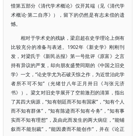
惜第五部分《清代学术概论》仅开其端（见《清代学
术概论·第二自序》），留下的仍然是有志未偿的遗
憾。
相对于学术史的残缺，梁启超在史学理论上倒有
比较充分的准备与表述。1902年《新史学》刚刚刊
发，对梁氏于《新民丛报》第一号批评《原富》之言
持有异议的严复，却向朋友盛赞同期的《中国之旧史
学》一文，“论史学尤为石破天惊之作，为近世治此学
者所不可不知”（光绪廿八年正月卅日《与张元济
书》）。梁文对旧史学展开了空前激烈的清算，指出
了其四大病源，“知有朝廷而不知有国家”，“知有个人
而不知有群体”，“知有陈迹而不知有今务”，“知有事
实而不知有理想”，及由此而发生的两大病症，“能铺
叙而不能别裁”，“能因袭而不能创作”，并在《论正