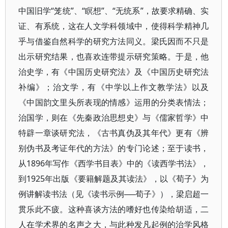
中国旧学“笼统”、“瞑想”、“无统系”，故要求精确、实
证、有系统，这在人文学科领域中，使得科学精神几
乎与借鉴自然科学的研究方法同义。梁氏因而不只是
出示研究结果，也喜欢连带提示研究策略。于是，他
治史学，有《中国历史研究法》及《中国历史研究法
补编》；治文学，有《中学以上作文教学法》以及
《中国韵文里头所表现的情感》运用的分类表情法；
治国学，则在《先秦政治思想史》与《儒家哲学》中
特辟一章谈研究法，《古书真伪及其年代》更有《辨
别伪书及考证年代的方法》的专门论述；至于读书，
从1896年写作《西学书目表》中的《读西学书法》，
到1925年出版《要籍解题及其读法》，以《荀子》为
例讲解读书法（见《读书示例──荀子》），梁启超一
贯乐此不疲。这种喜谈方法的嗜好也传染给胡适，二
人在学术界的名声之大，与此种发凡起例的治学风格