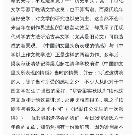
命的先导，不过是重复了一个历史事实；说二十世纪
文学导源于晚清文学改良，也不算离谱。而梁氏晚年
偏好史学，对文学的研究也以史为主。这自然不会带
来当年在创作界激起的那般轰动效应，却展示了用现
代科学的方法研治古典文学（尤其是旧诗文）可能造
成的新景观。《中国韵文里头所表现的情感》与《中
学以上作文教学法》正是这样的两篇力作。多年后，
梁实秋还清楚记得梁启超在清华学校演讲《中国韵文
里头所表现的情感》当时的情景，并云：“听过这讲演
的人，除了当时所受的感动之外，不少人从此对于中
国文学发生了强烈的爱好。”尽管梁实秋以为“读他这
篇文章和听他这篇讲演，那趣味相差很多，犹之乎读
剧本与看戏之迥乎不同”（《记梁任公先生的一次演
讲》），而未能躬逢盛会的我们，今日阅读梁氏六十
年前的文章，却仍然拥有一份新鲜感。因为梁启超不