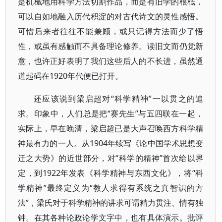
是机械地用科学方法切割作品，而是有旧学的根柢，
可以自如地融入历代积淀的对古代诗文的灵性感悟。
可惜后来者往往不能兼顾，或只记得方法而少了悟
性，或虽有感触而不具备理论修养。读旧文而仍觉新
意，也许正好表明了我们这些后人的不长进，虽然通
道起码在1920年代便已打开。
还应该说到梁启超对“科学精神”一以贯之的追
求。印象中，人们总是把“赛先生”与五四联在一起，
实际上，早在晚清，梁启超已是大声召唤西方科学精
神最有力的一人。从1904年续写《论中国学术思想变
迁之大势》的近世部分，对“科学的精神”首次给以界
定，到1922年发表《科学精神与东西文化》，将“科
学精神”最终定义为“教人求得有系统之真智识的方
法”，梁氏对于科学精神的讲求可谓精力贯注、情有独
钟。在其各种论政论学文字中，也有具体演示。批评