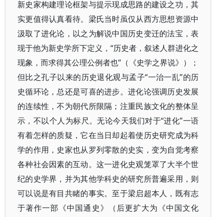
新史家构建理论框架与提示现成思路的建设之功，其
实更值得认真看待。梁氏当时虽仅从西方思想资源中
汲取了进化论，以之为解说中国历史变迁的法宝，表
现于他为新史学所下定义，“历史者，叙述人群进化之
现象，而求得其公理公例者也”（《史学之界说》）；
但比之孔子以来的历史退化观与孟子“一治一乱”的历
史循环论，总还是可喜的进步。进化论强调历史发展
的连续性，不为朝代所限隔；注重民族文化的整体呈
示，不以个人为标尺。无论今天我们对于“进化”一语
有着怎样的质疑，它在当日却起着使历史研究成为科
学的作用，史家也从罗列零散的史实，变为自觉考察
各种社会因素的互动。这一进化史观笼罩了大半个世
纪的史学界，并为其他学科史的研究所普遍采用，则
可以说是有目共睹的事实。至于梁启超本人，既有志
于著作一部《中国通史》（后更扩大为《中国文化