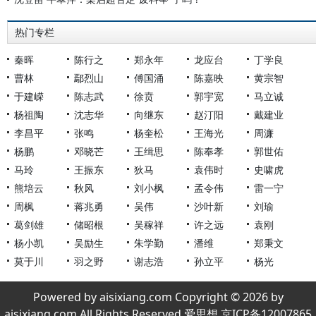
热门专栏
秦晖
陈行之
郑永年
龙应台
丁学良
曹林
鄢烈山
傅国涌
陈嘉映
黄宗智
于建嵘
陈志武
徐贲
郭宇宽
马立诚
杨祖陶
沈志华
向继东
赵汀阳
戴建业
李昌平
张鸣
杨奎松
王海光
周濂
杨鹏
邓晓芒
王缉思
陈奉孝
郭世佑
马玲
王振东
狄马
袁伟时
史啸虎
熊培云
秋风
刘小枫
孟令伟
雷一宁
周枫
蒋兆勇
吴伟
沙叶新
刘瑜
葛剑雄
储昭根
吴稼祥
许之远
袁刚
杨小凯
吴励生
朱学勤
潘维
郑秉文
莫于川
羽之野
谢志浩
孙立平
杨光
Powered by aisixiang.com Copyright © 2026 by
aisixiang.com All Rights Reserved 爱思想 京ICP备12007865