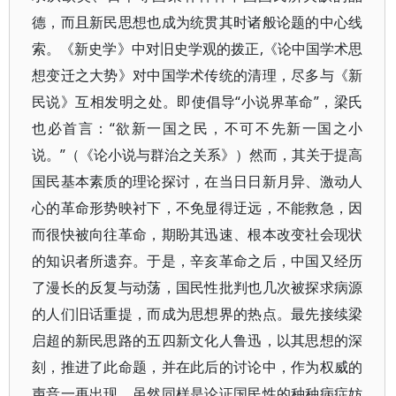
德，而且新民思想也成为统贯其时诸般论题的中心线
索。《新史学》中对旧史学观的拨正,《论中国学术思
想变迁之大势》对中国学术传统的清理，尽多与《新
民说》互相发明之处。即使倡导“小说界革命”，梁氏
也必首言：“欲新一国之民，不可不先新一国之小
说。”（《论小说与群治之关系》）然而，其关于提高
国民基本素质的理论探讨，在当日日新月异、激动人
心的革命形势映衬下，不免显得迂远，不能救急，因
而很快被向往革命，期盼其迅速、根本改变社会现状
的知识者所遗弃。于是，辛亥革命之后，中国又经历
了漫长的反复与动荡，国民性批判也几次被探求病源
的人们旧话重提，而成为思想界的热点。最先接续梁
启超的新民思路的五四新文化人鲁迅，以其思想的深
刻，推进了此命题，并在此后的讨论中，作为权威的
声音一再出现。虽然同样是论证国民性的种种病症妨