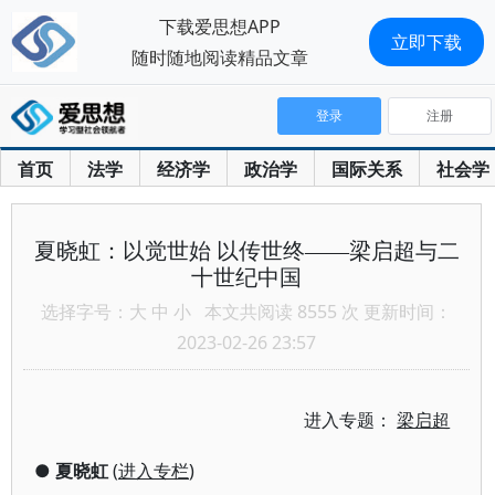
下载爱思想APP
立即下载
随时随地阅读精品文章
登录
注册
首页
法学
经济学
政治学
国际关系
社会学
夏晓虹：以觉世始 以传世终——梁启超与二
十世纪中国
选择字号：
大
中
小
本文共阅读 8555 次 更新时间：
2023-02-26 23:57
进入专题：
梁启超
●
夏晓虹
(
进入专栏
)