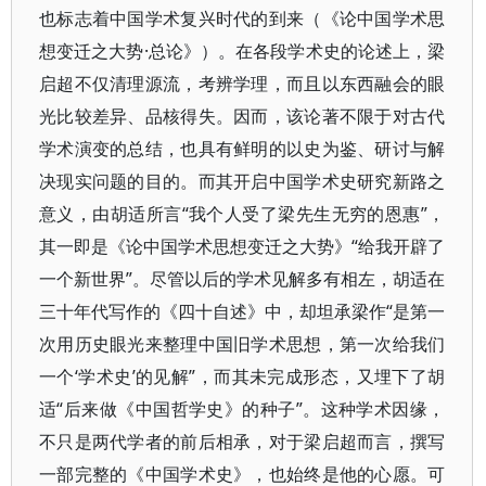
也标志着中国学术复兴时代的到来（《论中国学术思
想变迁之大势·总论》）。在各段学术史的论述上，梁
启超不仅清理源流，考辨学理，而且以东西融会的眼
光比较差异、品核得失。因而，该论著不限于对古代
学术演变的总结，也具有鲜明的以史为鉴、研讨与解
决现实问题的目的。而其开启中国学术史研究新路之
意义，由胡适所言“我个人受了梁先生无穷的恩惠”，
其一即是《论中国学术思想变迁之大势》“给我开辟了
一个新世界”。尽管以后的学术见解多有相左，胡适在
三十年代写作的《四十自述》中，却坦承梁作“是第一
次用历史眼光来整理中国旧学术思想，第一次给我们
一个‘学术史’的见解”，而其未完成形态，又埋下了胡
适“后来做《中国哲学史》的种子”。这种学术因缘，
不只是两代学者的前后相承，对于梁启超而言，撰写
一部完整的《中国学术史》，也始终是他的心愿。可