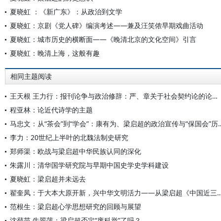
夏晓虹 ：《新广东》：从政治到文学
夏晓虹：京剧《党人碑》编演考述——兼及汪笑侬早期戏曲活动
夏晓虹：城市历史的横断面——《晚清北京的文化空间》引言
夏晓虹：晚清上海，这般有趣
相同主题阅读
王天根 王力行：报刊论争与政治修辞：严、章关于社会契约论的论辩及其媒介意义
程亚林：论近代诗学的主题
马忠文：从“茶会”到“学会”：康有为、梁
李力：20世纪上半叶的北魏法制史研究
郑师渠：欧战与梁启超中华民族认同的深化
朱露川：清华国学研究院与早期中国史学史学科建设
夏晓虹：梁启超并未远去
翟奎凤：于大本大原开新，兴中华文明活力——从梁启超《中
范根生：梁启超心学思想研究的回顾与展望
沈登苗 牛翠萍：梁启超否定“废科举”了吗？