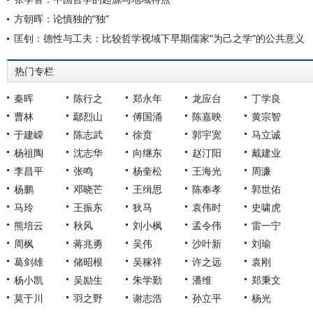
方朝晖：论慎独的“独”
匡钊：德性与工夫：比较哲学视域下早期儒家“为己之学”的公共意义
热门专栏
秦晖
陈行之
郑永年
龙应台
丁学良
曹林
鄢烈山
傅国涌
陈嘉映
黄宗智
于建嵘
陈志武
徐贲
郭宇宽
马立诚
杨祖陶
沈志华
向继东
赵汀阳
戴建业
李昌平
张鸣
杨奎松
王海光
周濂
杨鹏
邓晓芒
王缉思
陈奉孝
郭世佑
马玲
王振东
狄马
袁伟时
史啸虎
熊培云
秋风
刘小枫
孟令伟
雷一宁
周枫
蒋兆勇
吴伟
沙叶新
刘瑜
葛剑雄
储昭根
吴稼祥
许之远
袁刚
杨小凯
吴励生
朱学勤
潘维
郑秉文
莫于川
羽之野
谢志浩
孙立平
杨光