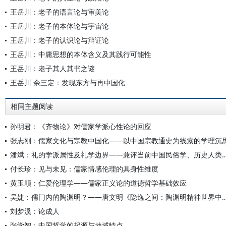
王岳川：老子的语言论与审美论
王岳川：老子的本体论与宇宙论
王岳川：老子的认识论与辩证论
王岳川：中庸思想的本体含义及其践行可能性
王岳川：老子其人其书之谜
王岳川 余三定：发现东方与再中国化
相同主题阅读
孙明君：《齐物论》对儒家学派心性论的回应
张志刚：儒家文化与宗教中国化——以中国宗教通史为线索的学理沉
潘斌：礼的学派属性及礼学边界——兼评当前中国民俗学、
付长珍：见与未见：儒家情感伦理的具身性维度
黄玉顺：仁爱伦理学——儒家正义论的道德哲学基础效应
吴婕：儒门内的陶渊明？——唐文明《隐逸之间：陶渊明精神世界中
刘梦溪：论成人
张学智：中国哲学的起源与地域特点