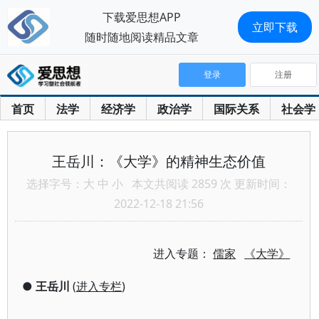
下载爱思想APP
立即下载
随时随地阅读精品文章
登录
注册
首页
法学
经济学
政治学
国际关系
社会学
王岳川：《大学》的精神生态价值
选择字号：
大
中
小
本文共阅读 2859 次 更新时间：
2022-12-18 21:56
进入专题：
儒家
《大学》
●
王岳川
(
进入专栏
)